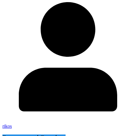
rikos