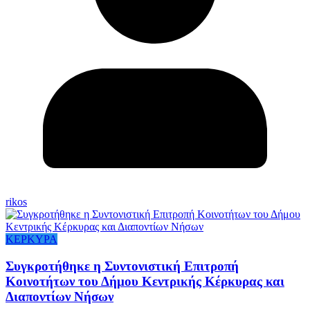
rikos
ΚΕΡΚΥΡΑ
Συγκροτήθηκε η Συντονιστική Επιτροπή
Κοινοτήτων του Δήμου Κεντρικής Κέρκυρας και
Διαποντίων Νήσων