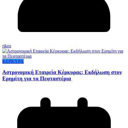
rikos
ΚΕΡΚΥΡΑ
Αστρονομική Εταιρεία Κέρκυρας: Εκδήλωση στον
Ερημίτη για τα Πεφταστέρια