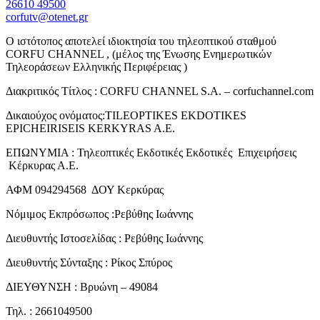
26610 49500
corfutv@otenet.gr
Ο ιστότοπος αποτελεί ιδιοκτησία του τηλεοπτικού σταθμού
CORFU CHANNEL , (μέλος της Ένωσης Ενημερωτικών
Τηλεοράσεων Ελληνικής Περιφέρειας )
Διακριτικός Τίτλος : CORFU CHANNEL S.A. – corfuchannel.com
Δικαιούχος ονόματος:TILEOPTIKES EKDOTIKES
EPICHEIRISEIS KERKYRAS A.E.
ΕΠΩΝΥΜΙΑ : Τηλεοπτικές Εκδοτικές Εκδοτικές Επιχειρήσεις
Κέρκυρας Α.Ε.
ΑΦΜ 094294568 ΔΟΥ Κερκύρας
Νόμιμος Εκπρόσωπος :Ρεβύθης Ιωάννης
Διευθυντής Ιστοσελίδας : Ρεβύθης Ιωάννης
Διευθυντής Σύνταξης : Ρίκος Σπύρος
ΔΙΕΥΘΥΝΣΗ : Βρυώνη – 49084
Τηλ. : 2661049500