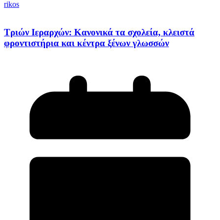
rikos
Τριών Ιεραρχών: Κανονικά τα σχολεία, κλειστά
φροντιστήρια και κέντρα ξένων γλωσσών