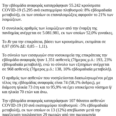
Την εβδομάδα αναφοράς καταγράφηκαν 55.242 κρούσματα
COVID-19 (5.295 ανά εκατoμμύριο πληθυσμού: 8% εβδομαδιαία
μεταβολή), εκ των οποίων οι επαναλοιμώξεις αφορούν το 21% των
λοιμώξεων.
Ο συνολικός αριθμός των λοιμώξεων από την έναρξη της
πανδημίας ανέρχεται σε 5.081.981, εκ των οποίων 52,0% γυναίκες.
To 𝑅𝑡 για την επικράτεια, βάσει των κρουσμάτων, εκτιμάται σε
0,97 (95% ΔΕ: 0,85 – 1,11).
Το σύνολο των εισαγωγών στα νοσοκομεία της επικράτειας την
εβδομάδα αναφοράς ήταν 1.351 ασθενείς (7ήμερος μ.ό.: 193, 23%
εβδομαδιαία μεταβολή), ενώ το σύνολο των εξιτηρίων ανέρχεται
σε 968 ασθενείς (7ήμερος μ.ό.: 138, 10% εβδομαδιαία μεταβολή).
Ο αριθμός των ασθενών που νοσηλεύονται διασωληνωμένοι μέχρι
τέλος της εβδομάδας αναφοράς είναι 74 (58,1% άνδρες), με
διάμεση ηλικία 73 έτη και το 95,9% να έχει υποκείμενο νόσημα ή/
και ηλικία 70 ετών και άνω.
Την εβδομάδα αναφοράς καταγράφηκαν 107 θάνατοι ασθενών
COVID-19 (10 ανά εκατομμύριο πληθυσμού: -5% εβδομαδιαία
μεταβολή), εκ των οποίων οι 13 (12%) απεβίωσαν μετά την
παρέλευση τουλάχιστον 29 ημερών από την ημερομηνία