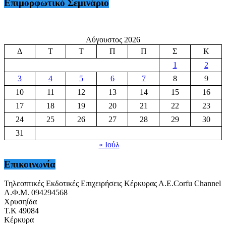
Επιμορφωτικό Σεμινάριο
Αύγουστος 2026
Δ
Τ
Τ
Π
Π
Σ
Κ
1
2
3
4
5
6
7
8
9
10
11
12
13
14
15
16
17
18
19
20
21
22
23
24
25
26
27
28
29
30
31
« Ιούλ
Επικοινωνία
Τηλεοπτικές Εκδοτικές Επιχειρήσεις Κέρκυρας Α.Ε.Corfu Channel
Α.Φ.Μ. 094294568
Χρυσηίδα
Τ.Κ 49084
Κέρκυρα