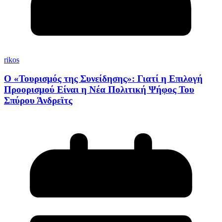
rikos
Ο «Τουρισμός της Συνείδησης»: Γιατί η Επιλογή
Προορισμού Είναι η Νέα Πολιτική Ψήφος Του
Σπύρου Άνδρεϊτς