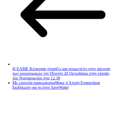
Η ΕΛΜΕ Κέρκυρας στηρίζει και συμμετέχει στην απεργία
των υγειονομικών την Πέμπτη 20 Οκτωβρίου στην είσοδο
του Νοσοκομείου στις 12.30
Με επιτυχία πραγματοποιήθηκε η Άτυπη Εναρκτήρια
Εκδήλωση για το έργο SaveWater