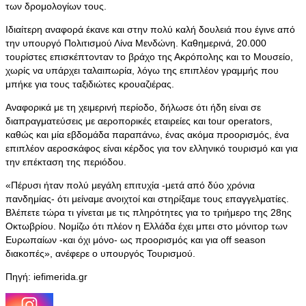
των δρομολογίων τους.
Ιδιαίτερη αναφορά έκανε και στην πολύ καλή δουλειά που έγινε από
την υπουργό Πολιτισμού Λίνα Μενδώνη. Καθημερινά, 20.000
τουρίστες επισκέπτονταν το βράχο της Ακρόπολης και το Μουσείο,
χωρίς να υπάρχει ταλαιπωρία, λόγω της επιπλέον γραμμής που
μπήκε για τους ταξιδιώτες κρουαζιέρας.
Αναφορικά με τη χειμερινή περίοδο, δήλωσε ότι ήδη είναι σε
διαπραγματεύσεις με αεροπορικές εταιρείες και tour operators,
καθώς και μία εβδομάδα παραπάνω, ένας ακόμα προορισμός, ένα
επιπλέον αεροσκάφος είναι κέρδος για τον ελληνικό τουρισμό και για
την επέκταση της περιόδου.
«Πέρυσι ήταν πολύ μεγάλη επιτυχία -μετά από δύο χρόνια
πανδημίας- ότι μείναμε ανοιχτοί και στηρίξαμε τους επαγγελματίες.
Βλέπετε τώρα τι γίνεται με τις πληρότητες για το τριήμερο της 28ης
Οκτωβρίου. Νομίζω ότι πλέον η Ελλάδα έχει μπει στο μόνιτορ των
Ευρωπαίων -και όχι μόνο- ως προορισμός και για off season
διακοπές», ανέφερε ο υπουργός Τουρισμού.
Πηγή: iefimerida.gr