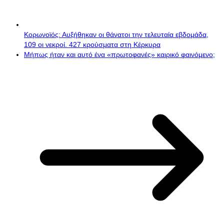
Κορωνοϊός: Αυξήθηκαν οι θάνατοι την τελευταία εβδομάδα,
109 οι νεκροί. 427 κρούσματα στη Κέρκυρα
Μήπως ήταν και αυτό ένα «πρωτοφανές» καιρικό φαινόμενο;