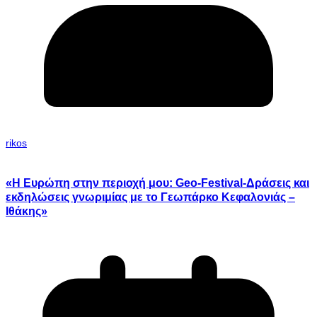
rikos
«Η Ευρώπη στην περιοχή μου: Geo-Festival-Δράσεις και
εκδηλώσεις γνωριμίας με το Γεωπάρκο Κεφαλονιάς –
Ιθάκης»