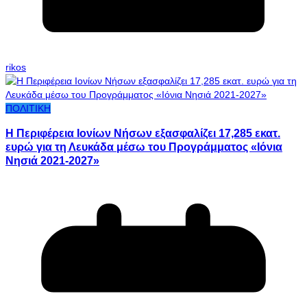
rikos
ΠΟΛΙΤΙΚΗ
Η Περιφέρεια Ιονίων Νήσων εξασφαλίζει 17,285 εκατ.
ευρώ για τη Λευκάδα μέσω του Προγράμματος «Ιόνια
Νησιά 2021-2027»