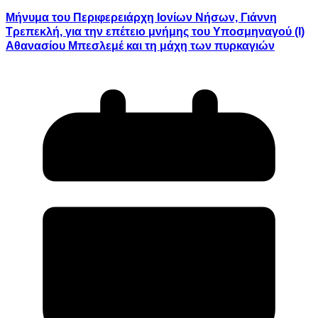
Μήνυμα του Περιφερειάρχη Ιονίων Νήσων, Γιάννη
Τρεπεκλή, για την επέτειο μνήμης του Υποσμηναγού (Ι)
Αθανασίου Μπεσλεμέ και τη μάχη των πυρκαγιών