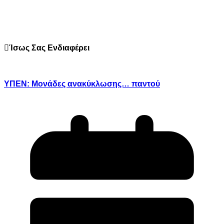
Ίσως Σας Ενδιαφέρει
ΥΠΕΝ: Μονάδες ανακύκλωσης… παντού