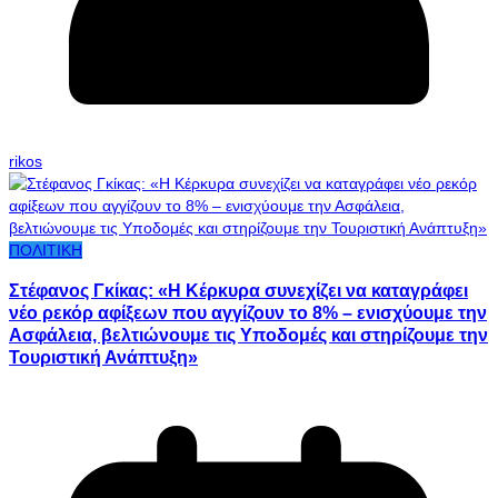
rikos
ΠΟΛΙΤΙΚΗ
Στέφανος Γκίκας: «Η Κέρκυρα συνεχίζει να καταγράφει
νέο ρεκόρ αφίξεων που αγγίζουν το 8% – ενισχύουμε την
Ασφάλεια, βελτιώνουμε τις Υποδομές και στηρίζουμε την
Τουριστική Ανάπτυξη»