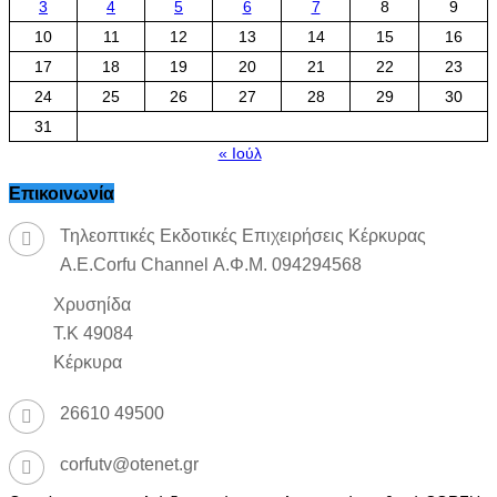
3
4
5
6
7
8
9
10
11
12
13
14
15
16
17
18
19
20
21
22
23
24
25
26
27
28
29
30
31
« Ιούλ
Επικοινωνία
Τηλεοπτικές Εκδοτικές Επιχειρήσεις Κέρκυρας
Α.Ε.Corfu Channel Α.Φ.Μ. 094294568
Χρυσηίδα
Τ.Κ 49084
Κέρκυρα
26610 49500
corfutv@otenet.gr