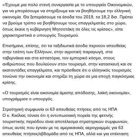
«Έχουμε μια πολύ στενή συνεργασία με το υπουργείο Οικονομικών,
για να μπορέσουμε να στηρίξουμε και να βοηθήσουμε την ελληνική
οικονομία. Θα ξεπεράσουμε τα έσοδα του 2019, τα 18,2 δισ. Πρέπει
να βρούμε τρόπο να βοηθήσουμε τους επαγγελματίες στο χώρο,
όπως έκανε η κυβέρνηση Μητσοτάκη σε όλες τις κρίσεις», είπε
χαρακτηριστικά ο υπουργός Τουρισμού.
Επισήμανε, επίσης, ότι τα ταξιδιωτικά έσοδα περνούν απευθείας
στην τσέπη των Ελλήνων, στην αγροτική παραγωγή, στα
ταβερνάκια και στα εστιατόρια, τον εμπορικό κόσμο, στους
ανθρώπους που δουλεύουν στον τουρισμό, στην κατασκευή και σε
εκατοντάδες επαγγέλματα, και πρόσθεσε ότι ο ελληνικός τουρισμός
τονώνει την οικονομία και στηρίζει τη χώρα σε μια εποχή παγκόσμιας
κρίσης.
«Ο τουρισμός είναι οικονομία άμεσης απόδοσης, λαϊκή οικονομία»,
υπογράμμισε ο υπουργός.
Στρατηγική συμφωνία οι 63 απευθείας πτήσεις από τις ΗΠΑ
Ο κ. Κικίλιας τόνισε ότι η εντυπωσιακή πορεία της φετινής
τουριστικής περιόδου είναι αποτέλεσμα στρατηγικών συμφωνιών,
όπως αυτές που έγιναν με τις αμερικανικές αερογραμμές για 63
απευθείας πτήσεις/εβδομάδα από τις ΗΠΑ, αλλά και για επέκταση