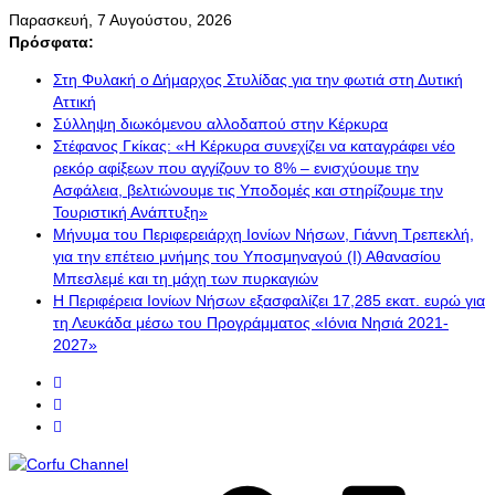
Μετάβαση
Παρασκευή, 7 Αυγούστου, 2026
σε
Πρόσφατα:
περιεχόμενο
Στη Φυλακή ο Δήμαρχος Στυλίδας για την φωτιά στη Δυτική
Αττική
Σύλληψη διωκόμενου αλλοδαπού στην Κέρκυρα
Στέφανος Γκίκας: «Η Κέρκυρα συνεχίζει να καταγράφει νέο
ρεκόρ αφίξεων που αγγίζουν το 8% – ενισχύουμε την
Ασφάλεια, βελτιώνουμε τις Υποδομές και στηρίζουμε την
Τουριστική Ανάπτυξη»
Μήνυμα του Περιφερειάρχη Ιονίων Νήσων, Γιάννη Τρεπεκλή,
για την επέτειο μνήμης του Υποσμηναγού (Ι) Αθανασίου
Μπεσλεμέ και τη μάχη των πυρκαγιών
Η Περιφέρεια Ιονίων Νήσων εξασφαλίζει 17,285 εκατ. ευρώ για
τη Λευκάδα μέσω του Προγράμματος «Ιόνια Νησιά 2021-
2027»