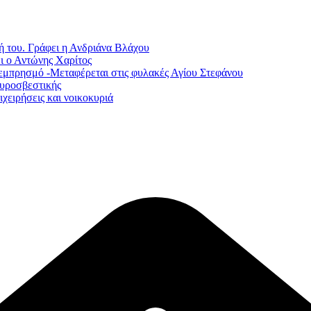
ή του. Γράφει η Ανδριάνα Βλάχου
ι ο Αντώνης Χαρίτος
εμπρησμό -Μεταφέρεται στις φυλακές Αγίου Στεφάνου
Πυροσβεστικής
χειρήσεις και νοικοκυριά