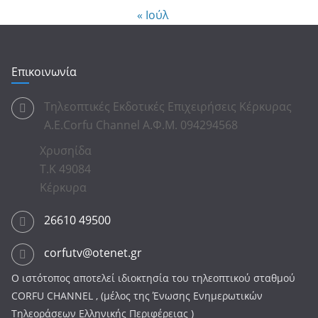
« Ιούλ
Επικοινωνία
Τηλεοπτικές Εκδοτικές Επιχειρήσεις Κέρκυρας
Α.Ε.Corfu Channel Α.Φ.Μ. 094294568
Χρυσηίδα
Τ.Κ 49084
Κέρκυρα
26610 49500
corfutv@otenet.gr
Ο ιστότοπος αποτελεί ιδιοκτησία του τηλεοπτικού σταθμού
CORFU CHANNEL , (μέλος της Ένωσης Ενημερωτικών
Τηλεοράσεων Ελληνικής Περιφέρειας )