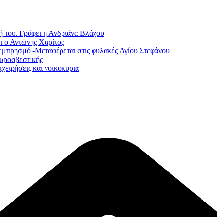
ή του. Γράφει η Ανδριάνα Βλάχου
ι ο Αντώνης Χαρίτος
εμπρησμό -Μεταφέρεται στις φυλακές Αγίου Στεφάνου
Πυροσβεστικής
χειρήσεις και νοικοκυριά