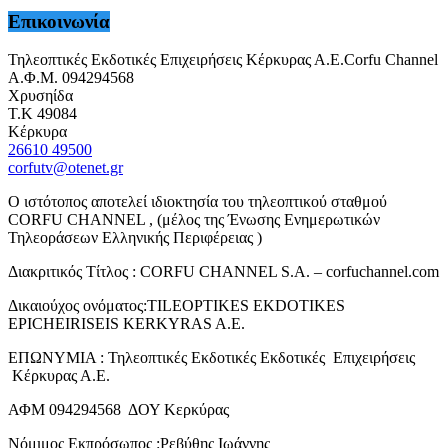
Επικοινωνία
Τηλεοπτικές Εκδοτικές Επιχειρήσεις Κέρκυρας Α.Ε.Corfu Channel
Α.Φ.Μ. 094294568
Χρυσηίδα
Τ.Κ 49084
Κέρκυρα
26610 49500
corfutv@otenet.gr
Ο ιστότοπος αποτελεί ιδιοκτησία του τηλεοπτικού σταθμού
CORFU CHANNEL , (μέλος της Ένωσης Ενημερωτικών
Τηλεοράσεων Ελληνικής Περιφέρειας )
Διακριτικός Τίτλος : CORFU CHANNEL S.A. – corfuchannel.com
Δικαιούχος ονόματος:TILEOPTIKES EKDOTIKES
EPICHEIRISEIS KERKYRAS A.E.
ΕΠΩΝΥΜΙΑ : Τηλεοπτικές Εκδοτικές Εκδοτικές Επιχειρήσεις
Κέρκυρας Α.Ε.
ΑΦΜ 094294568 ΔΟΥ Κερκύρας
Νόμιμος Εκπρόσωπος :Ρεβύθης Ιωάννης