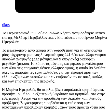
rikos
Το Περιφερειακό Συμβούλιο Ιονίων Νήσων γνωμοδότησε θετικά
επί της Μελέτης Περιβαλλοντικών Επιπτώσεων του έργου Μαρίνα
Ημερολιάς.
Το μελετώμενο έργο αφορά στη χωροθέτηση για τη δημιουργία
μίας σύγχρονης μαρίνας δυναμικότητας 241 θέσεων ελλιμενισμού
σκαφών αναψυχής (232 μόνιμες και 9 εποχιακές) διαφόρων
μεγεθών (μήκους 10-35m στις μόνιμες και μήκους μεγαλύτερου
των 40m στις εποχιακές θέσεις ελλιμενισμού), η οποία θα διαθέτει
όλες τις απαραίτητες εγκαταστάσεις για την εξυπηρέτηση των
ελλιμενιζόμενων σκαφών και των επιβαινόντων σε αυτά, καθώς
και των επισκεπτών της περιοχής.
Η Μαρίνα Ημερολιάς θα περιλαμβάνει παραλιακά κρηπιδώματα,
προσήνεμο μώλο με εξωτερική θωράκιση και κρηπιδώματα στην
εσωτερική πλευρά για την πρόσδεση των σκαφών και πλωτούς
προβλήτες. Συγκεκριμένα, προβλέπεται η επέκταση των
υφιστάμενων παραλιακών κρηπιδωμάτων τόσο προς τα νότια όσο