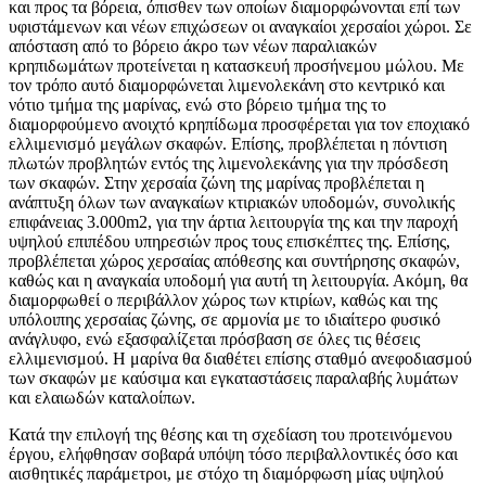
και προς τα βόρεια, όπισθεν των οποίων διαμορφώνονται επί των
υφιστάμενων και νέων επιχώσεων οι αναγκαίοι χερσαίοι χώροι. Σε
απόσταση από το βόρειο άκρο των νέων παραλιακών
κρηπιδωμάτων προτείνεται η κατασκευή προσήνεμου μώλου. Με
τον τρόπο αυτό διαμορφώνεται λιμενολεκάνη στο κεντρικό και
νότιο τμήμα της μαρίνας, ενώ στο βόρειο τμήμα της το
διαμορφούμενο ανοιχτό κρηπίδωμα προσφέρεται για τον εποχιακό
ελλιμενισμό μεγάλων σκαφών. Επίσης, προβλέπεται η πόντιση
πλωτών προβλητών εντός της λιμενολεκάνης για την πρόσδεση
των σκαφών. Στην χερσαία ζώνη της μαρίνας προβλέπεται η
ανάπτυξη όλων των αναγκαίων κτιριακών υποδομών, συνολικής
επιφάνειας 3.000m2, για την άρτια λειτουργία της και την παροχή
υψηλού επιπέδου υπηρεσιών προς τους επισκέπτες της. Επίσης,
προβλέπεται χώρος χερσαίας απόθεσης και συντήρησης σκαφών,
καθώς και η αναγκαία υποδομή για αυτή τη λειτουργία. Ακόμη, θα
διαμορφωθεί ο περιβάλλον χώρος των κτιρίων, καθώς και της
υπόλοιπης χερσαίας ζώνης, σε αρμονία με το ιδιαίτερο φυσικό
ανάγλυφο, ενώ εξασφαλίζεται πρόσβαση σε όλες τις θέσεις
ελλιμενισμού. Η μαρίνα θα διαθέτει επίσης σταθμό ανεφοδιασμού
των σκαφών με καύσιμα και εγκαταστάσεις παραλαβής λυμάτων
και ελαιωδών καταλοίπων.
Κατά την επιλογή της θέσης και τη σχεδίαση του προτεινόμενου
έργου, ελήφθησαν σοβαρά υπόψη τόσο περιβαλλοντικές όσο και
αισθητικές παράμετροι, με στόχο τη διαμόρφωση μίας υψηλού