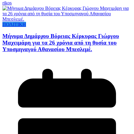
rikos
ΠΟΛΙΤΙΚΗ
Μήνυμα Δημάρχου Βόρειας Κέρκυρας Γιώργου
Μαχειμάρη για τα 26 χρόνια από τη θυσία του
Υποσμηναγού Αθανασίου Μπεσλεμέ.