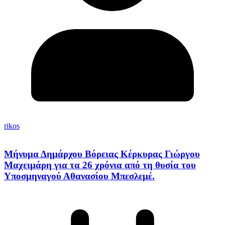
rikos
Μήνυμα Δημάρχου Βόρειας Κέρκυρας Γιώργου
Μαχειμάρη για τα 26 χρόνια από τη θυσία του
Υποσμηναγού Αθανασίου Μπεσλεμέ.