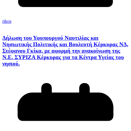
rikos
Δήλωση του Υφυπουργού Ναυτιλίας και
Νησιωτικής Πολιτικής και Βουλευτή Κέρκυρας ΝΔ,
Στέφανου Γκίκα, με αφορμή την ανακοίνωση της
Ν.Ε. ΣΥΡΙΖΑ Κέρκυρας για τα Κέντρα Υγείας του
νησιού.