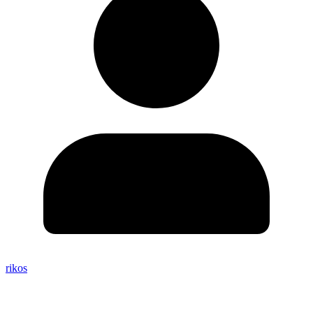
rikos