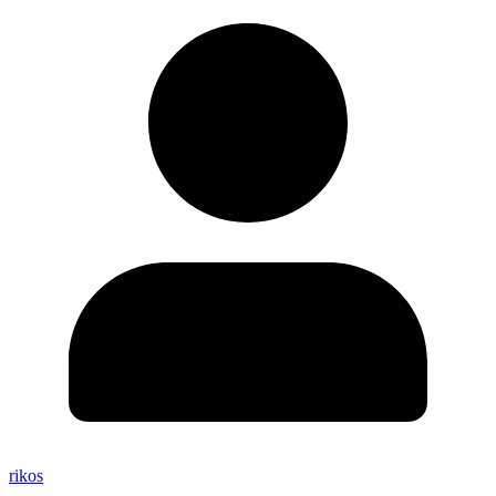
rikos