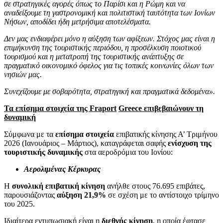
σε στρατηγικές αγορές όπως το Παρίσι και η Ρώμη και να
αναδείξουμε τη γαστρονομική και πολιτιστική ταυτότητα των Ιονίων
Νήσων, αποδίδει ήδη μετρήσιμα αποτελέσματα.
Δεν μας ενδιαφέρει μόνο η αύξηση των αφίξεων. Στόχος μας είναι η
επιμήκυνση της τουριστικής περιόδου, η προσέλκυση ποιοτικού
τουρισμού και η μετατροπή της τουριστικής ανάπτυξης σε
πραγματικό οικονομικό όφελος για τις τοπικές κοινωνίες όλων των
νησιών μας.
Συνεχίζουμε με σοβαρότητα, στρατηγική και πραγματικά δεδομένα».
Τα επίσημα στοιχεία της
Fraport
Greece
επιβεβαιώνουν τη
δυναμική
Σύμφωνα με τα
επίσημα στοιχεία
επιβατικής κίνησης Α’ Τριμήνου
2026 (Ιανουάριος – Μάρτιος), καταγράφεται σαφής
ενίσχυση της
τουριστικής δυναμικής
στα αεροδρόμια του Ιονίου:
Αερολιμένας Κέρκυρας
Η
συνολική επιβατική κίνηση
ανήλθε στους 76.695 επιβάτες,
παρουσιάζοντας
αύξηση 21,9%
σε σχέση με το αντίστοιχο τρίμηνο
του 2025.
Ιδιαίτερα εντυπωσιακή είναι η
διεθνής κίνηση
, η οποία έφτασε