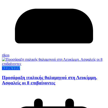
rikos
ΚΕΡΚΥΡΑ
Προσάραξη ιταλικής θαλαμηγού στη Λευκίμμη.
Ασφαλείς οι 8 επιβαίνοντες