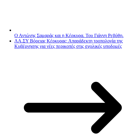
Ο Αντώνης Σαμαράς και η Κέρκυρα. Του Γιάννη Ρεβύθη.
ΛΑ.ΣΥ Βόρειας Κέρκυρας: Απαράδεκτη τροπολογία της
Κυβέρνησης για νέες περικοπές στις σχολικές υποδομές