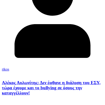
rikos
Αλέκος Αυλωνίτης: Δεν έφθανε η διάλυση του ΕΣΥ,
τώρα έχουμε και το bullying σε όσους την
καταγγέλλουν!