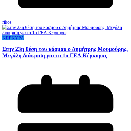
rikos
ΚΕΡΚΥΡΑ
Στην 23η θέση του κόσμου ο Δημήτρης Μουμούρης.
Μεγάλη διάκριση για το 1ο ΓΕΛ Κέρκυρας