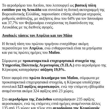
Το αεροδρόμιο του Ακτίου, που λειτουργεί ως
βασική πύλη
εισόδου για τη Λευκάδα
και συνολικά τη δυτική ακτογραμμή της
Βορειοδυτικής Ελλάδας, παρουσίασε επίσης ιδιαίτερα ισχυρούς
ρυθμούς ανάπτυξης, με αυξήσεις άνω του 64% για τον Ιανουάριο
και 37,7% τον Φεβρουάριο ενισχύοντας τη διασύνδεση της
Λευκάδας με τις διεθνείς αγορές.
Ανοδικές τάσεις τον Απρίλιο και τον Μάιο
Η θετική τάση του πρώτου τριμήνου ενισχύθηκε ακόμη
περισσότερο τον
Απρίλιο
, ενώ ενθαρρυντικά είναι τα μηνύματα
και για τις πρώτες ημέρες του
Μαΐου
.
Σύμφωνα με
προκαταρκτικά επιχειρησιακά στοιχεία της
Υπηρεσίας Πολιτικής Αεροπορίας (Υ.Π.Α.)
στο αεροδρόμιο της
Κέρκυρας καταγράφηκε
αύξηση 19,9%.
Όσον αφορά στο
πρώτο δεκαήμερο του Μαΐου
, σύμφωνα με
προκαταρκτικά επιχειρησιακά στοιχεία
,
η Κέρκυρα υποδέχτηκε
συνολικά
523 αφίξεις αεροσκαφών
, ενώ την επόμενη εβδομάδα
αναμένονται ακόμα 324 αφίξεις από 23 χώρες.
Στο
αεροδρόμιο της Ζακύνθου
καταγράφηκαν 235 αφίξεις
αεροσκαφών, ενώ τις επόμενες επτά ημέρες αναμένονται άλλες
135 από 15 χώρες και τέλος στο
αεροδρόμιο της Κεφαλονιάς