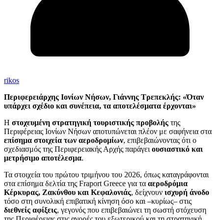
rikos
Περιφερειάρχης Ιονίων Νήσων, Γιάννης Τρεπεκλής:
«Όταν
υπάρχει σχέδιο και συνέπεια, τα αποτελέσματα έρχονται»
Η
στοχευμένη στρατηγική τουριστικής προβολής
της
Περιφέρειας Ιονίων Νήσων αποτυπώνεται πλέον με σαφήνεια στα
επίσημα στοιχεία των αεροδρομίων
, επιβεβαιώνοντας ότι ο
σχεδιασμός της Περιφερειακής Αρχής παράγει
ουσιαστικό και
μετρήσιμο αποτέλεσμα
.
Τα στοιχεία του πρώτου τριμήνου του 2026, όπως καταγράφονται
στα επίσημα δελτία της Fraport Greece για τα
αεροδρόμια
Κέρκυρας, Ζακύνθου και Κεφαλονιάς
, δείχνουν
ισχυρή άνοδο
τόσο στη συνολική επιβατική κίνηση όσο και –κυρίως– στις
διεθνείς αφίξεις
, γεγονός που επιβεβαιώνει τη σωστή στόχευση
της Περιφέρειας στις αγορές του εξωτερικού και τη στρατηγική