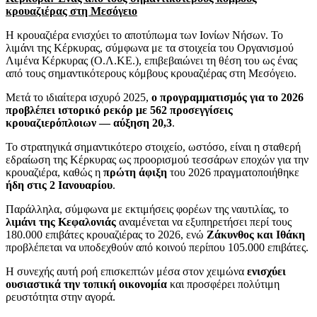
κρουαζιέρας στη Μεσόγειο
Η κρουαζιέρα ενισχύει το αποτύπωμα των Ιονίων Νήσων. Το
λιμάνι της Κέρκυρας, σύμφωνα με τα στοιχεία του Οργανισμού
Λιμένα Κέρκυρας (Ο.Λ.ΚΕ.), επιβεβαιώνει τη θέση του ως ένας
από τους σημαντικότερους κόμβους κρουαζιέρας στη Μεσόγειο.
Μετά το ιδιαίτερα ισχυρό 2025,
ο προγραμματισμός για το 2026
προβλέπει ιστορικό ρεκόρ με 562 προσεγγίσεις
κρουαζιερόπλοιων — αύξηση 20,3
.
Το στρατηγικά σημαντικότερο στοιχείο, ωστόσο, είναι η σταθερή
εδραίωση της Κέρκυρας ως προορισμού τεσσάρων εποχών για την
κρουαζιέρα, καθώς η
πρώτη άφιξη
του 2026 πραγματοποιήθηκε
ήδη στις 2 Ιανουαρίου
.
Παράλληλα, σύμφωνα με εκτιμήσεις φορέων της ναυτιλίας, το
λιμάνι της Κεφαλονιάς
αναμένεται να εξυπηρετήσει περί τους
180.000 επιβάτες κρουαζιέρας το 2026, ενώ
Ζάκυνθος και Ιθάκη
προβλέπεται να υποδεχθούν από κοινού περίπου 105.000 επιβάτες.
Η συνεχής αυτή ροή επισκεπτών μέσα στον χειμώνα
ενισχύει
ουσιαστικά την τοπική οικονομία
και προσφέρει πολύτιμη
ρευστότητα στην αγορά.