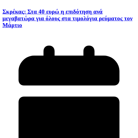
Σκρέκας: Στα 40 ευρώ η επιδότηση ανά
μεγαβατώρα για όλους στα τιμολόγια ρεύματος τον
Μάρτιο