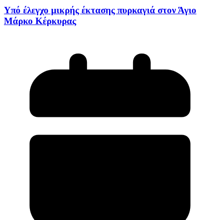
Υπό έλεγχο μικρής έκτασης πυρκαγιά στον Άγιο
Μάρκο Κέρκυρας