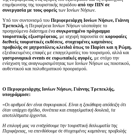
επιμήκυνσης της τουριστικής περιόδου
από την ΠΙΝ σε
συνεργασία με τους φορείς
των Ιονίων Νήσων.
Υπό τον συντονισμό του
Περιφερειάρχη Ιονίων Νήσων, Γιάννη
Τρεπεκλή,
η Περιφέρεια Ιονίων Νήσων υλοποίησε το
προηγούμενο διάστημα ένα
συγκροτημένο πρόγραμμα
τουριστικής εξωστρέφειας
, με ισχυρή παρουσία σε
κορυφαίες
διεθνείς τουριστικές εκθέσεις
,
στοχευμένες καμπάνιες
προβολής σε μητροπόλεις-κλειδιά όπως το Παρίσι και η Ρώμη,
εξειδικευμένες επαφές με επαγγελματίες του τουρισμού, αλλά και
γαστρονομικά
events
σε ευρωπαϊκές αγορές
, με στόχο την
ενίσχυση της αναγνωρισιμότητας των Ιονίων Νήσων ως ποιοτικού,
αυθεντικού και πολυθεματικού προορισμού.
Ο Περιφερειάρχης Ιονίων Νήσων, Γιάννης Τρεπεκλής,
υπογράμμισε:
«
Οι αριθμοί δεν είναι συγκυριακοί. Είναι η ξεκάθαρη απόδειξη ότι
όταν υπάρχει σχέδιο, συνέπεια και επαγγελματική δουλειά, τα
αποτελέσματα έρχονται.
Η επιλογή μας να ενισχύσουμε την τουριστική διπλωματία της
Περιφέρειας, να επενδύσουμε σε στοχευμένες καμπάνιες προβολής