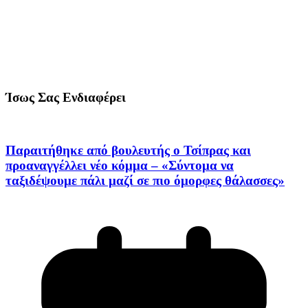
Ίσως Σας Ενδιαφέρει
Παραιτήθηκε από βουλευτής ο Τσίπρας και
προαναγγέλλει νέο κόμμα – «Σύντομα να
ταξιδέψουμε πάλι μαζί σε πιο όμορφες θάλασσες»