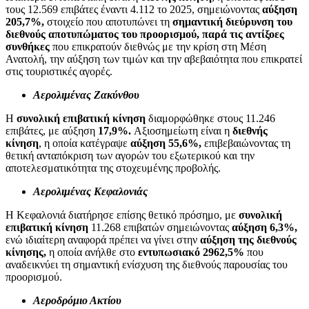
τους 12.569 επιβάτες έναντι 4.112 το 2025, σημειώνοντας
αύξηση
205,7%,
στοιχείο που αποτυπώνει τη
σημαντική διεύρυνση του
διεθνούς αποτυπώματος του προορισμού,
παρά τις αντίξοες
συνθήκες
που επικρατούν διεθνώς με την κρίση στη Μέση
Ανατολή, την αύξηση των τιμών και την αβεβαιότητα που επικρατεί
στις τουριστικές αγορές.
Αερολιμένας Ζακύνθου
Η
συνολική επιβατική κίνηση
διαμορφώθηκε στους 11.246
επιβάτες, με αύξηση
17,9%.
Αξιοσημείωτη είναι η
διεθνής
κίνηση
, η οποία κατέγραψε
αύξηση 55,6%,
επιβεβαιώνοντας τη
θετική ανταπόκριση των αγορών του εξωτερικού και την
αποτελεσματικότητα της στοχευμένης προβολής.
Αερολιμένας Κεφαλονιάς
Η Κεφαλονιά διατήρησε επίσης θετικό πρόσημο, με
συνολική
επιβατική κίνηση
11.268 επιβατών σημειώνοντας
αύξηση 6,3%,
ενώ ιδιαίτερη αναφορά πρέπει να γίνει στην
αύξηση της διεθνούς
κίνησης,
η οποία ανήλθε στο
εντυπωσιακό 2962,5%
που
αναδεικνύει τη σημαντική ενίσχυση της διεθνούς παρουσίας του
προορισμού.
Αεροδρόμιο Ακτίου