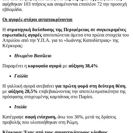
αφίχθηκαν 103 πτήσεις και αναμένονται επιπλέον 72 την προσεχή
εβδομάδα.
Οι αγορές-στόχοι ανταποκρίνονται
Η
στρατηγική διείσδυσης της Περιφέρειας σε συγκεκριμένες
ευρωπαϊκές αγορές
αποτυπώνεται άμεσα στα πρώτα στοιχεία του
Απριλίου από την Υ.Π.Α. για το «Ιωάννης Καποδίστριας» της
Κέρκυρας:
Ηνωμένο Βασίλειο
Παραμένει η
κορυφαία αγορά
με
αύξηση 38,4%
Γαλλία
Η γαλλική αγορά ανεβαίνει
για πρώτη φορά στη δεύτερη θέση
,
με
αύξηση 28,5%
επιβεβαιώνοντας την αποτελεσματικότητα της
πρόσφατης στοχευμένης καμπάνιας στο Παρίσι.
Ιταλία
Κατέγραψε
σαφή ενίσχυση,
άνω του 36%, μετά τις δράσεις
προβολής που υλοποιήθηκαν στη Ρώμη.
Κέρκυρα: Ένας από τους σημαντικότερους κόμβους