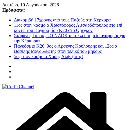
Μετάβαση
Δευτέρα, 10 Αυγούστου, 2026
σε
Πρόσφατα:
περιεχόμενο
Διακομιδή 17χρονης από τους Παξούς στη Κέρκυρα
11ος στον κόσμο ο Χριστόφορος Λιτσαρδόπουλος στο επί
κοντώ του Παγκοσμίου Κ20 στο Όρεγκον
Στέφανος Γκίκας: «Ο ΝΑΟΚ αποτελεί σημείο αναφοράς για
την Κέρκυρα»
Παγκόσμιο Κ20: 9ος ο Αρσένης Κουλούρης και 12ος ο
Βασίλης Μαγουλιώτης στον τελικό του μήκους
5ος στον κόσμο ο Χάρης Αλιβιζάτος!