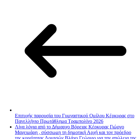
Επιτυχής παρουσία του Γυμναστικού Ομίλου Κέρκυρας στο
Πανελλήνιο Πρωτάθλημα Τραμπολίνο 2026
Λίγα λόγια από το Δήμαρχο Βόρειας Κέρκυρας Γιώργο
Μαχειμάρη , σύσσωμη τη δημοτική Αρχή και τον πρόεδρο
της κοινότητας Λουτσών Βλάχο Γεώργιο για την απώλεια της