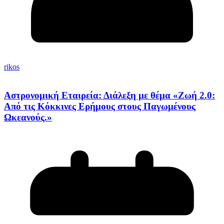
rikos
Αστρονομική Εταιρεία: Διάλεξη με θέμα «Ζωή 2.0:
Από τις Κόκκινες Ερήμους στους Παγωμένους
Ωκεανούς.»