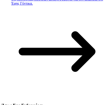
Έφης Γόντικα.