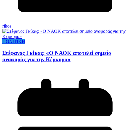
rikos
ΠΟΛΙΤΙΚΗ
Στέφανος Γκίκας: «Ο ΝΑΟΚ αποτελεί σημείο
αναφοράς για την Κέρκυρα»