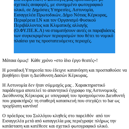
σχετικές αναφορές, με συνημμένο φωτογραφικό
υλικό, σε Δημόσιες Υπηρεσίες, Αστυνομία,
Εισαγγελέα Πρωτοδικών, Δήμο Νότιας Κέρκυρας,
Περιφέρεια Ι.Ν και τον Οργανισμό Φυσικού
Περιβάλλοντος και Κλιματικής αλλαγής
(Ο.ΦΥ.ΠΕ.Κ.Α) να σταματήσουν αυτές οι παραβιάσεις
των συγκεκριμένων περιορισμών που θέτει το νομικό
πλαίσιο για τις προστατευόμενες περιοχές.
Μάταια όμως! Κάθε χρόνο «στο ίδιο έργο θεατές»!
Η μοναδική Υπηρεσία που έδειχνε κατανόηση και προσπαθούσε να
βοηθήσει ήταν η Διεύθυνση Δασών Κέρκυρας.
Η Αστυνομία δεν ήταν σύμμαχός μας . Χαρακτηριστικό
παράδειγμα αποτελεί το απαντητικό έγγραφο της Αστυνομικής
Διεύθυνσης Κέρκυρας με υπογραφή του προηγούμενου Διευθυντή
που χαρακτήριζε τη σταθερή κατασκευή που στεγάζει το bar ως
τροχήλατη καντίνα!
Ο πρόεδρος του Συλλόγου κληθείς στο παρελθόν από τον
Εισαγγελέα μετά από καταγγελία μας περιέγραψε πλήρως την
κατάσταση και κατέθεσε και σχετικό φωτογραφικό υλικό.