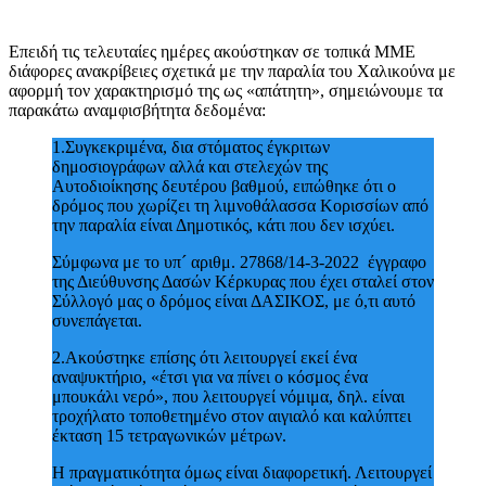
Επειδή τις τελευταίες ημέρες ακούστηκαν σε τοπικά ΜΜΕ
διάφορες ανακρίβειες σχετικά με την παραλία του Χαλικούνα με
αφορμή τον χαρακτηρισμό της ως «απάτητη», σημειώνουμε τα
παρακάτω αναμφισβήτητα δεδομένα:
1.Συγκεκριμένα, δια στόματος έγκριτων
δημοσιογράφων αλλά και στελεχών της
Αυτοδιοίκησης δευτέρου βαθμού, ειπώθηκε ότι ο
δρόμος που χωρίζει τη λιμνοθάλασσα Κορισσίων από
την παραλία είναι Δημοτικός, κάτι που δεν ισχύει.
Σύμφωνα με το υπ´ αριθμ. 27868/14-3-2022 έγγραφο
της Διεύθυνσης Δασών Κέρκυρας που έχει σταλεί στον
Σύλλογό μας ο δρόμος είναι ΔΑΣΙΚΟΣ, με ό,τι αυτό
συνεπάγεται.
2.Ακούστηκε επίσης ότι λειτουργεί εκεί ένα
αναψυκτήριο, «έτσι για να πίνει ο κόσμος ένα
μπουκάλι νερό», που λειτουργεί νόμιμα, δηλ. είναι
τροχήλατο τοποθετημένο στον αιγιαλό και καλύπτει
έκταση 15 τετραγωνικών μέτρων.
Η πραγματικότητα όμως είναι διαφορετική. Λειτουργεί