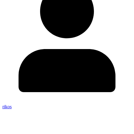
rikos