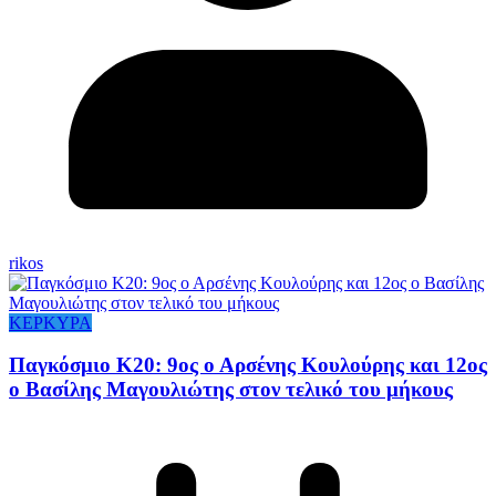
rikos
ΚΕΡΚΥΡΑ
Παγκόσμιο Κ20: 9ος ο Αρσένης Κουλούρης και 12ος
ο Βασίλης Μαγουλιώτης στον τελικό του μήκους