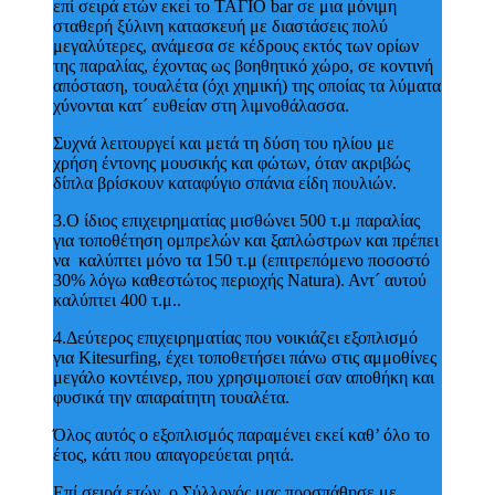
επί σειρά ετών εκεί το ΤΑΓΙΟ bar σε μια μόνιμη
σταθερή ξύλινη κατασκευή με διαστάσεις πολύ
μεγαλύτερες, ανάμεσα σε κέδρους εκτός των ορίων
της παραλίας, έχοντας ως βοηθητικό χώρο, σε κοντινή
απόσταση, τουαλέτα (όχι χημική) της οποίας τα λύματα
χύνονται κατ´ ευθείαν στη λιμνοθάλασσα.
Συχνά λειτουργεί και μετά τη δύση του ηλίου με
χρήση έντονης μουσικής και φώτων, όταν ακριβώς
δίπλα βρίσκουν καταφύγιο σπάνια είδη πουλιών.
3.Ο ίδιος επιχειρηματίας μισθώνει 500 τ.μ παραλίας
για τοποθέτηση ομπρελών και ξαπλώστρων και πρέπει
να καλύπτει μόνο τα 150 τ.μ (επιτρεπόμενο ποσοστό
30% λόγω καθεστώτος περιοχής Natura). Αντ´ αυτού
καλύπτει 400 τ.μ..
4.Δεύτερος επιχειρηματίας που νοικιάζει εξοπλισμό
για Kitesurfing, έχει τοποθετήσει πάνω στις αμμοθίνες
μεγάλο κοντέινερ, που χρησιμοποιεί σαν αποθήκη και
φυσικά την απαραίτητη τουαλέτα.
Όλος αυτός ο εξοπλισμός παραμένει εκεί καθ’ όλο το
έτος, κάτι που απαγορεύεται ρητά.
Επί σειρά ετών, ο Σύλλογός μας προσπάθησε με