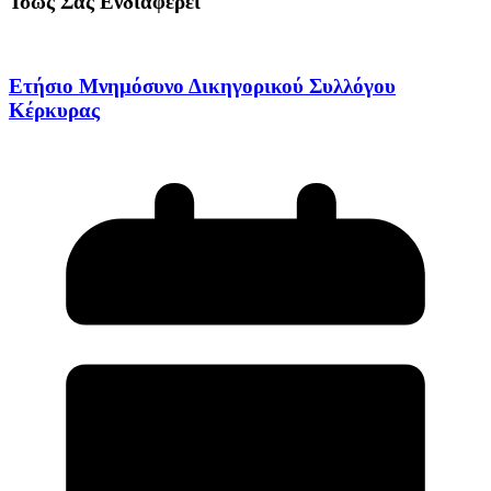
Ίσως Σας Ενδιαφέρει
Ετήσιο Μνημόσυνο Δικηγορικού Συλλόγου
Κέρκυρας