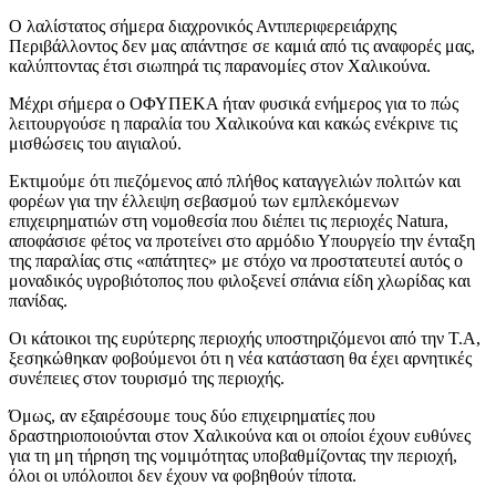
Ο λαλίστατος σήμερα διαχρονικός Αντιπεριφερειάρχης
Περιβάλλοντος δεν μας απάντησε σε καμιά από τις αναφορές μας,
καλύπτοντας έτσι σιωπηρά τις παρανομίες στον Χαλικούνα.
Μέχρι σήμερα ο ΟΦΥΠΕΚΑ ήταν φυσικά ενήμερος για το πώς
λειτουργούσε η παραλία του Χαλικούνα και κακώς ενέκρινε τις
μισθώσεις του αιγιαλού.
Εκτιμούμε ότι πιεζόμενος από πλήθος καταγγελιών πολιτών και
φορέων για την έλλειψη σεβασμού των εμπλεκόμενων
επιχειρηματιών στη νομοθεσία που διέπει τις περιοχές Natura,
αποφάσισε φέτος να προτείνει στο αρμόδιο Υπουργείο την ένταξη
της παραλίας στις «απάτητες» με στόχο να προστατευτεί αυτός ο
μοναδικός υγροβιότοπος που φιλοξενεί σπάνια είδη χλωρίδας και
πανίδας.
Οι κάτοικοι της ευρύτερης περιοχής υποστηριζόμενοι από την Τ.Α,
ξεσηκώθηκαν φοβούμενοι ότι η νέα κατάσταση θα έχει αρνητικές
συνέπειες στον τουρισμό της περιοχής.
Όμως, αν εξαιρέσουμε τους δύο επιχειρηματίες που
δραστηριοποιούνται στον Χαλικούνα και οι οποίοι έχουν ευθύνες
για τη μη τήρηση της νομιμότητας υποβαθμίζοντας την περιοχή,
όλοι οι υπόλοιποι δεν έχουν να φοβηθούν τίποτα.