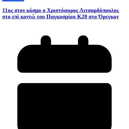
11ος στον κόσμο ο Χριστόφορος Λιτσαρδόπουλος
στο επί κοντώ του Παγκοσμίου Κ20 στο Όρεγκον