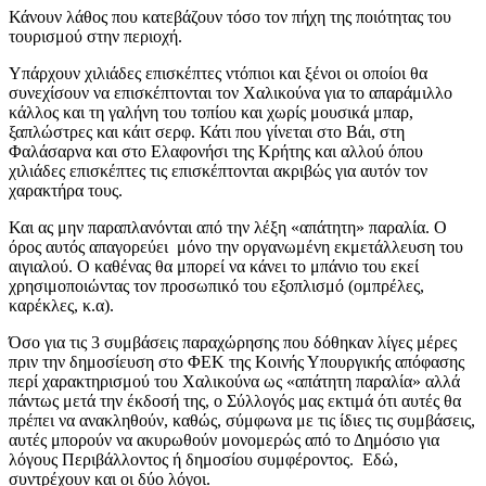
Κάνουν λάθος που κατεβάζουν τόσο τον πήχη της ποιότητας του
τουρισμού στην περιοχή.
Υπάρχουν χιλιάδες επισκέπτες ντόπιοι και ξένοι οι οποίοι θα
συνεχίσουν να επισκέπτονται τον Χαλικούνα για το απαράμιλλο
κάλλος και τη γαλήνη του τοπίου και χωρίς μουσικά μπαρ,
ξαπλώστρες και κάιτ σερφ. Κάτι που γίνεται στο Βάι, στη
Φαλάσαρνα και στο Ελαφονήσι της Κρήτης και αλλού όπου
χιλιάδες επισκέπτες τις επισκέπτονται ακριβώς για αυτόν τον
χαρακτήρα τους.
Και ας μην παραπλανόνται από την λέξη «απάτητη» παραλία. Ο
όρος αυτός απαγορεύει μόνο την οργανωμένη εκμετάλλευση του
αιγιαλού. Ο καθένας θα μπορεί να κάνει το μπάνιο του εκεί
χρησιμοποιώντας τον προσωπικό του εξοπλισμό (ομπρέλες,
καρέκλες, κ.α).
Όσο για τις 3 συμβάσεις παραχώρησης που δόθηκαν λίγες μέρες
πριν την δημοσίευση στο ΦΕΚ της Κοινής Υπουργικής απόφασης
περί χαρακτηρισμού του Χαλικούνα ως «απάτητη παραλία» αλλά
πάντως μετά την έκδοσή της, ο Σύλλογός μας εκτιμά ότι αυτές θα
πρέπει να ανακληθούν, καθώς, σύμφωνα με τις ίδιες τις συμβάσεις,
αυτές μπορούν να ακυρωθούν μονομερώς από το Δημόσιο για
λόγους Περιβάλλοντος ή δημοσίου συμφέροντος. Εδώ,
συντρέχουν και οι δύο λόγοι.