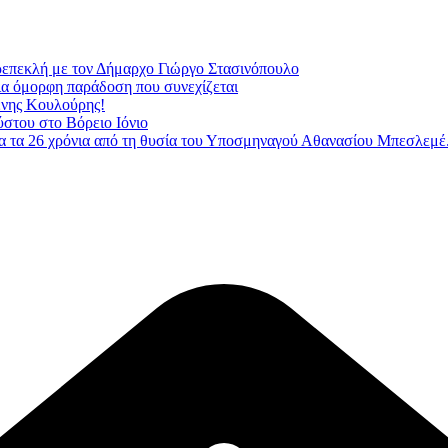
ρεπεκλή με τον Δήμαρχο Γιώργο Στασινόπουλο
Μια όμορφη παράδοση που συνεχίζεται
ένης Κουλούρης!
ύστου στο Βόρειο Ιόνιο
 τα 26 χρόνια από τη θυσία του Υποσμηναγού Αθανασίου Μπεσλεμέ