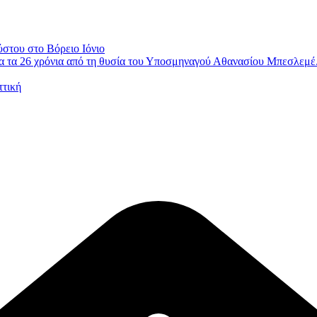
ύστου στο Βόρειο Ιόνιο
 τα 26 χρόνια από τη θυσία του Υποσμηναγού Αθανασίου Μπεσλεμέ
ττική