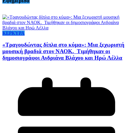
Εφημερίδα
ΚΕΡΚΥΡΑ
«Τραγουδώντας δίπλα στο κύμα»: Μια ξεχωριστή
μουσική βραδιά στον ΝΑΟΚ. Τιμήθηκαν οι
δημοσιογράφοι Ανδριάνα Βλάχου και Ηρώ Λέλλα