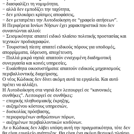
− διασφαλίζει τη νομιμότητα,
− αλλά δεν εμποδίζει την ταχύτητα,
− δεν μπλοκάρει κρίσιμες αποφάσεις,
− δεν μετατρέπει την Αυτοδιοίκηση σε “γραφείο αιτήσεων”.
Η Περιφέρεια Ιονίων Νήσων έχει χαρακτηριστικά που δεν
συναντώνται αλλού:
− Σεισμικότητα: απαιτεί ειδικό πλαίσιο πολιτικής προστασίας και
τεχνικών προδιαγραφών.
− Τουριστική πίεση: απαιτεί ειδικούς πόρους για υποδομές,
απορρίμματα, ύδρευση, αποχέτευση.
− Πολλά μικρά νησιά: απαιτούν ενισχυμένη διαδημοτική
συνεργασία και κοινές υπηρεσίες.
− Ευαίσθητα οικοσυστήματα: απαιτούν ειδικούς μηχανισμούς
περιβαλλοντικής διαχείρισης.
Ο νέος Κώδικας δεν δίνει ακόμη αυτά τα εργαλεία. Και αυτό
πρέπει να αλλάξει.
Η Αυτοδιοίκηση στα νησιά δεν λειτουργεί σε “κανονικές
συνθήκες”. Λειτουργεί σε συνθήκες:
− εποχικής πληθυσμιακής έκρηξης,
− αυξημένου κόστους υπηρεσιών,
− δυσκολίας πρόσβασης,
− περιορισμένων ανθρώπινων πόρων,
− αυξημένων περιβαλλοντικών κινδύνων.
Αν ο Κώδικας δεν λάβει υπόψη αυτή την πραγματικότητα, τότε δεν
θα είναι εργαλείο ανάπτυξης. Θα είναι ένα ακόμη θεσμικό πλαίσιο