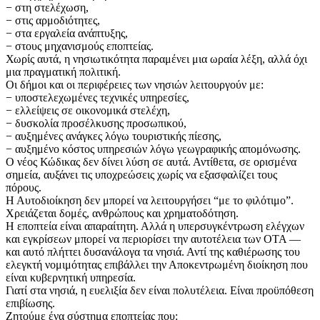
− στη στελέχωση,
− στις αρμοδιότητες,
− στα εργαλεία ανάπτυξης,
− στους μηχανισμούς εποπτείας.
Χωρίς αυτά, η νησιωτικότητα παραμένει μια ωραία λέξη, αλλά όχι
μια πραγματική πολιτική.
Οι δήμοι και οι περιφέρειες των νησιών λειτουργούν με:
− υποστελεχωμένες τεχνικές υπηρεσίες,
− ελλείψεις σε οικονομικά στελέχη,
− δυσκολία προσέλκυσης προσωπικού,
− αυξημένες ανάγκες λόγω τουριστικής πίεσης,
− αυξημένο κόστος υπηρεσιών λόγω γεωγραφικής απομόνωσης.
Ο νέος Κώδικας δεν δίνει λύση σε αυτά. Αντίθετα, σε ορισμένα
σημεία, αυξάνει τις υποχρεώσεις χωρίς να εξασφαλίζει τους
πόρους.
Η Αυτοδιοίκηση δεν μπορεί να λειτουργήσει “με το φιλότιμο”.
Χρειάζεται δομές, ανθρώπους και χρηματοδότηση.
Η εποπτεία είναι απαραίτητη. Αλλά η υπερσυγκέντρωση ελέγχων
και εγκρίσεων μπορεί να περιορίσει την αυτοτέλεια των ΟΤΑ —
και αυτό πλήττει δυσανάλογα τα νησιά. Αντί της καθιέρωσης του
ελεγκτή νομιμότητας επιβάλλει την Αποκεντρωμένη διοίκηση που
είναι κυβερνητική υπηρεσία.
Γιατί στα νησιά, η ευελιξία δεν είναι πολυτέλεια. Είναι προϋπόθεση
επιβίωσης.
Ζητούμε ένα σύστημα εποπτείας που: