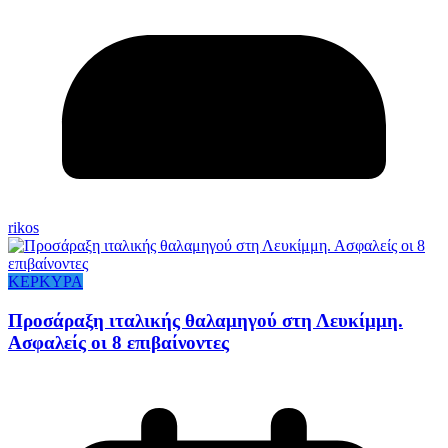
rikos
ΚΕΡΚΥΡΑ
Προσάραξη ιταλικής θαλαμηγού στη Λευκίμμη.
Ασφαλείς οι 8 επιβαίνοντες