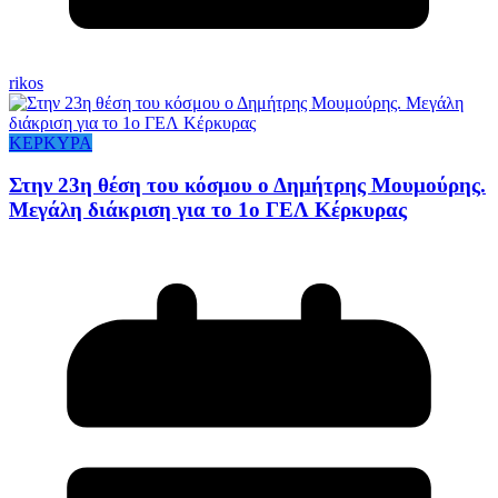
rikos
ΚΕΡΚΥΡΑ
Στην 23η θέση του κόσμου ο Δημήτρης Μουμούρης.
Μεγάλη διάκριση για το 1ο ΓΕΛ Κέρκυρας