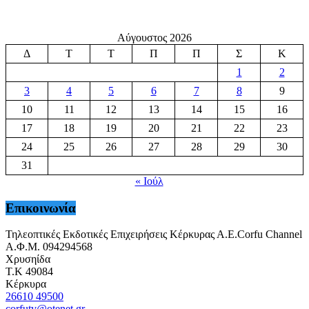
Αύγουστος 2026
Δ
Τ
Τ
Π
Π
Σ
Κ
1
2
3
4
5
6
7
8
9
10
11
12
13
14
15
16
17
18
19
20
21
22
23
24
25
26
27
28
29
30
31
« Ιούλ
Επικοινωνία
Τηλεοπτικές Εκδοτικές Επιχειρήσεις Κέρκυρας Α.Ε.Corfu Channel
Α.Φ.Μ. 094294568
Χρυσηίδα
Τ.Κ 49084
Κέρκυρα
26610 49500
corfutv@otenet.gr