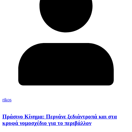
rikos
Πράσινο Κίνημα: Περνάνε ξεδιάντροπά και στα
κρυφά νομοσχέδιο για το περιβάλλον