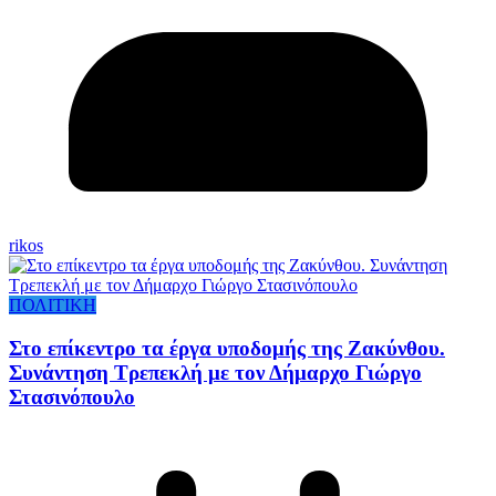
rikos
ΠΟΛΙΤΙΚΗ
Στο επίκεντρο τα έργα υποδομής της Ζακύνθου.
Συνάντηση Τρεπεκλή με τον Δήμαρχο Γιώργο
Στασινόπουλο