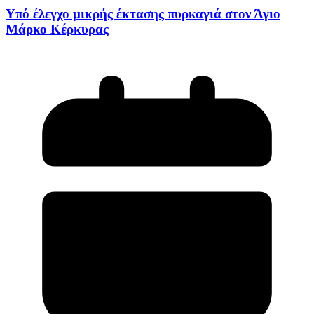
Υπό έλεγχο μικρής έκτασης πυρκαγιά στον Άγιο
Μάρκο Κέρκυρας