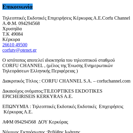
Επικοινωνία
Τηλεοπτικές Εκδοτικές Επιχειρήσεις Κέρκυρας Α.Ε.Corfu Channel
Α.Φ.Μ. 094294568
Χρυσηίδα
Τ.Κ 49084
Κέρκυρα
26610 49500
corfutv@otenet.gr
Ο ιστότοπος αποτελεί ιδιοκτησία του τηλεοπτικού σταθμού
CORFU CHANNEL , (μέλος της Ένωσης Ενημερωτικών
Τηλεοράσεων Ελληνικής Περιφέρειας )
Διακριτικός Τίτλος : CORFU CHANNEL S.A. – corfuchannel.com
Δικαιούχος ονόματος:TILEOPTIKES EKDOTIKES
EPICHEIRISEIS KERKYRAS A.E.
ΕΠΩΝΥΜΙΑ : Τηλεοπτικές Εκδοτικές Εκδοτικές Επιχειρήσεις
Κέρκυρας Α.Ε.
ΑΦΜ 094294568 ΔΟΥ Κερκύρας
Νόμιμος Εκπρόσωπος :Ρεβύθης Ιωάννης