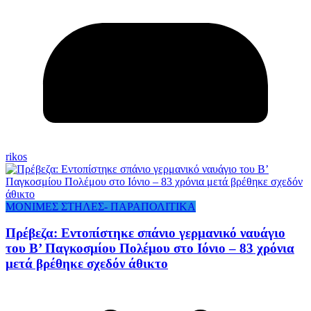
rikos
ΜΟΝΙΜΕΣ ΣΤΗΛΕΣ- ΠΑΡΑΠΟΛΙΤΙΚΑ
Πρέβεζα: Εντοπίστηκε σπάνιο γερμανικό ναυάγιο
του Β’ Παγκοσμίου Πολέμου στο Ιόνιο – 83 χρόνια
μετά βρέθηκε σχεδόν άθικτο