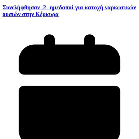
Συνελήφθησαν -2- ημεδαποί για κατοχή ναρκωτικών
ουσιών στην Κέρκυρα