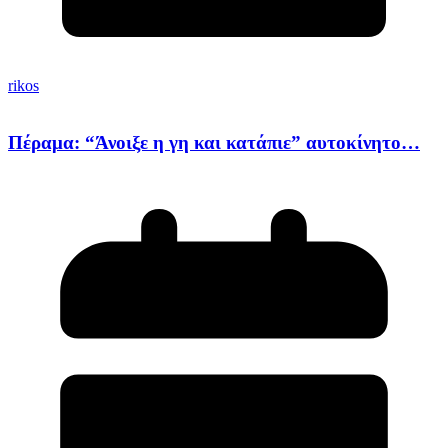
rikos
Πέραμα: “Άνοιξε η γη και κατάπιε” αυτοκίνητο…