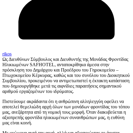
rikos
Ως Διευθύνων Σύμβουλος και Διευθυντής της Μονάδας Φροντίδας
Ηλικιωμένων SAFHOTEL, ανταποκρίθηκα άμεσα στην
πρόσκληση του Δημάρχου και Προέδρου του Γηροκομείου –
Πτωχοκομείου Κέρκυρας, καθώς και του συνόλου του Διοικητικού
Συμβουλίου, προκειμένου να αντιμετωπιστεί η έκτακτη κατάσταση
που δημιουργήθηκε μετά τις αιφνίδιες παραιτήσεις σημαντικού
αριθμού εργαζομένων του ιδρύματος.
Πιστεύουμε ακράδαντα ότι η ανθρώπινη αλληλεγγύη οφείλει να
αποτελεί θεμελιώδη αρχή όλων των μονάδων φροντίδας του τόπου
μας, ανεξάρτητα από τη νομική τους μορφή. Όταν διακυβεύεται η
αξιοπρεπής φροντίδα ηλικιωμένων συνανθρώπων μας, η ευθύνη
μας είναι κοινή.
Με γνώμονα αυτή την αρχή, αλλά και αξιοποιώντας το άριστα