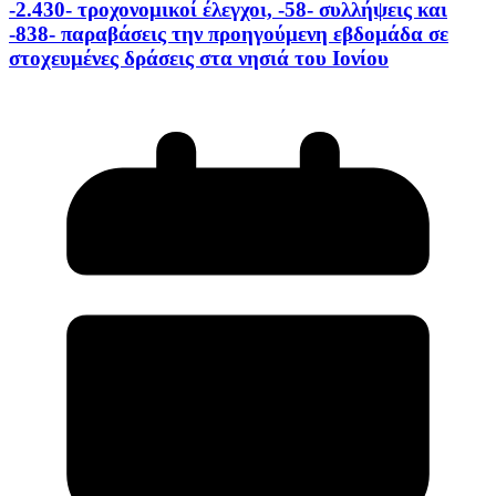
-2.430- τροχονομικοί έλεγχοι, -58- συλλήψεις και
-838- παραβάσεις την προηγούμενη εβδομάδα σε
στοχευμένες δράσεις στα νησιά του Ιονίου