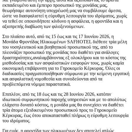
εκπαιδευμένο και έμπειρο προσωπικό της μονάδας μας,
θεωρήσαμε αυτονόητη υποχρέωσή μας να συμβάλουμε άμεσα,
ώστε να διασφαλιστεί η εύρυθμη λειτουργία του ιδρύματος, χωρίς
να τεθεί σε οποιονδήποτε κίνδυνο η ασφάλεια, η φροντίδα και η
αξιοπρεπής διαβίωση των φιλοξενούμενων.
Στο πλαίσιο αυτό, από τις 15 έως και τις 17 Ιουνίου 2026, η
Μονάδα Φροντίδας Ηλικιωμένων SAFHOTEL διέθεσε τρία μέλη
του νοσηλευτικού και βοηθητικού προσωπικού της, από το
πλεονάζον προσωπικό της μονάδας που διαθέτει για ανάλογες
δραστηριότητες,αναλαμβάνοντας εξ ολοκλήρου και το κόστος της
μισθοδοσίας και των ασφαλιστικών εισφορών τους, χωρίς καμία
οικονομική επιβάρυνση για το Γηροκομείο Κέρκυρας. Όλες οι
διαδικασίες πραγματοποιήθηκαν σύμφωνα με την κείμενη εργατική
και ασφαλιστική νομοθεσία και συνοδεύονται από τα
προβλεπόμενα νόμιμα παραστατικά.
Επιπλέον, από τις 18 έως και τις 28 Ιουνίου 2026, κατόπιν
ιδιωτικού συμφωνητικού παροχής υπηρεσιών και με το απολύτως
ελάχιστο δυνατό κόστος, η μονάδα μας θα συνεχίσει να διαθέτει
τρία άτομα εξειδικευμένου προσωπικού προς το Γηροκομείο
Κέρκυρας, έως ότου αποκατασταθεί πλήρως η εύρυθμη λειτουργία
του ιδρύματος.
Για εμάς, η φροντίδα των ηλικιωμένων δεν αποτελεί απλώς