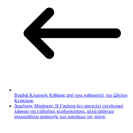
Βραδιά Κλασικής Κιθάρας από τους κιθαριστές του Ωδείου
Κερκύρας
Δημήτρης Μπιάγκης: Η Γαρίτσα δεν αποτελεί επενδυτικό
λάφυρο για επίδοξους κερδοσκόπους, αλλά απάνεμο
αγκυροβόλιο αναψυχής των κατοίκων της πόλης