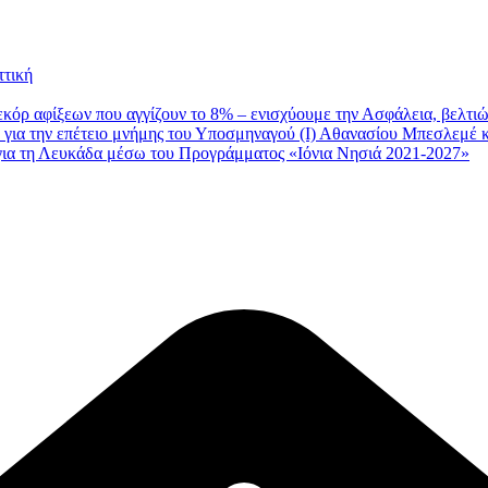
ττική
εκόρ αφίξεων που αγγίζουν το 8% – ενισχύουμε την Ασφάλεια, βελτι
για την επέτειο μνήμης του Υποσμηναγού (Ι) Αθανασίου Μπεσλεμέ κ
 για τη Λευκάδα μέσω του Προγράμματος «Ιόνια Νησιά 2021-2027»