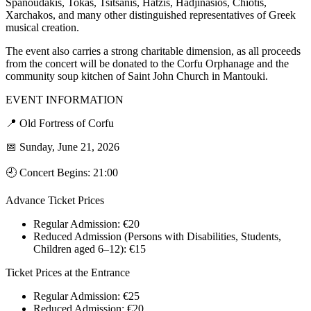
Spanoudakis, Tokas, Tsitsanis, Hatzis, Hadjinasios, Chiotis,
Xarchakos, and many other distinguished representatives of Greek
musical creation.
The event also carries a strong charitable dimension, as all proceeds
from the concert will be donated to the Corfu Orphanage and the
community soup kitchen of Saint John Church in Mantouki.
EVENT INFORMATION
📍 Old Fortress of Corfu
📅 Sunday, June 21, 2026
🕘 Concert Begins: 21:00
Advance Ticket Prices
Regular Admission: €20
Reduced Admission (Persons with Disabilities, Students,
Children aged 6–12): €15
Ticket Prices at the Entrance
Regular Admission: €25
Reduced Admission: €20