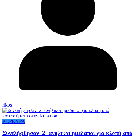
rikos
ΚΕΡΚΥΡΑ
Συνελήφθησαν -2- ανήλικοι ημεδαποί για κλοπή από