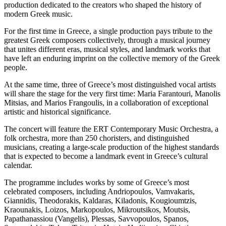
production dedicated to the creators who shaped the history of
modern Greek music.
For the first time in Greece, a single production pays tribute to the
greatest Greek composers collectively, through a musical journey
that unites different eras, musical styles, and landmark works that
have left an enduring imprint on the collective memory of the Greek
people.
At the same time, three of Greece’s most distinguished vocal artists
will share the stage for the very first time: Maria Farantouri, Manolis
Mitsias, and Marios Frangoulis, in a collaboration of exceptional
artistic and historical significance.
The concert will feature the ERT Contemporary Music Orchestra, a
folk orchestra, more than 250 choristers, and distinguished
musicians, creating a large-scale production of the highest standards
that is expected to become a landmark event in Greece’s cultural
calendar.
The programme includes works by some of Greece’s most
celebrated composers, including Andriopoulos, Vamvakaris,
Giannidis, Theodorakis, Kaldaras, Kiladonis, Kougioumtzis,
Kraounakis, Loizos, Markopoulos, Mikroutsikos, Moutsis,
Papathanassiou (Vangelis), Plessas, Savvopoulos, Spanos,