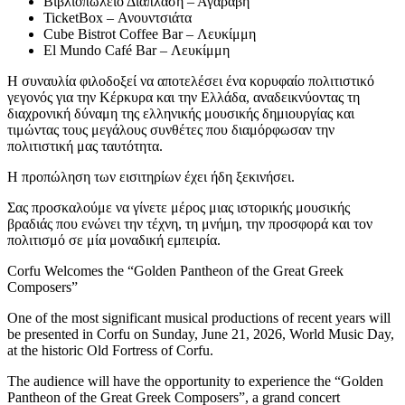
Βιβλιοπωλείο Διάπλαση – Αγαράβη
TicketBox – Ανουντσιάτα
Cube Bistrot Coffee Bar – Λευκίμμη
El Mundo Café Bar – Λευκίμμη
Η συναυλία φιλοδοξεί να αποτελέσει ένα κορυφαίο πολιτιστικό
γεγονός για την Κέρκυρα και την Ελλάδα, αναδεικνύοντας τη
διαχρονική δύναμη της ελληνικής μουσικής δημιουργίας και
τιμώντας τους μεγάλους συνθέτες που διαμόρφωσαν την
πολιτιστική μας ταυτότητα.
Η προπώληση των εισιτηρίων έχει ήδη ξεκινήσει.
Σας προσκαλούμε να γίνετε μέρος μιας ιστορικής μουσικής
βραδιάς που ενώνει την τέχνη, τη μνήμη, την προσφορά και τον
πολιτισμό σε μία μοναδική εμπειρία.
Corfu Welcomes the “Golden Pantheon of the Great Greek
Composers”
One of the most significant musical productions of recent years will
be presented in Corfu on Sunday, June 21, 2026, World Music Day,
at the historic Old Fortress of Corfu.
The audience will have the opportunity to experience the “Golden
Pantheon of the Great Greek Composers”, a grand concert