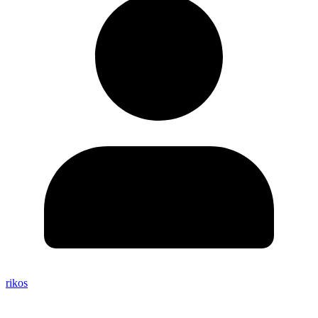
rikos