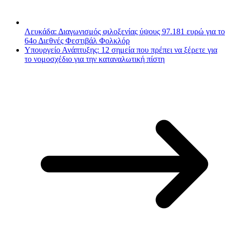
Λευκάδα: Διαγωνισμός φιλοξενίας ύψους 97.181 ευρώ για το
64ο Διεθνές Φεστιβάλ Φολκλόρ
Υπουργείο Ανάπτυξης: 12 σημεία που πρέπει να ξέρετε για
το νομοσχέδιο για την καταναλωτική πίστη