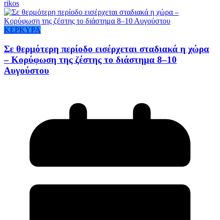
rikos
ΚΕΡΚΥΡΑ
Σε θερμότερη περίοδο εισέρχεται σταδιακά η χώρα
– Κορύφωση της ζέστης το διάστημα 8–10
Αυγούστου