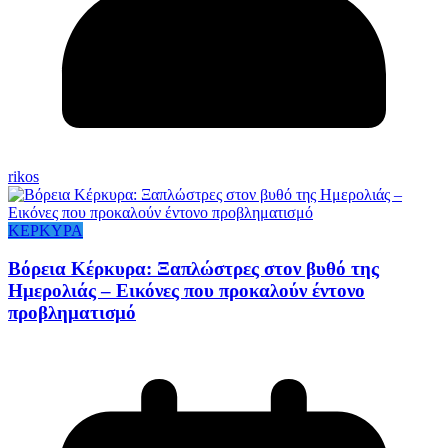
rikos
ΚΕΡΚΥΡΑ
Βόρεια Κέρκυρα: Ξαπλώστρες στον βυθό της
Ημερολιάς – Εικόνες που προκαλούν έντονο
προβληματισμό