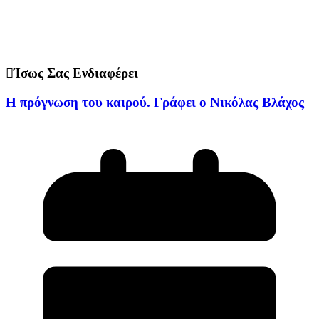
Ίσως Σας Ενδιαφέρει
H πρόγνωση του καιρού. Γράφει ο Νικόλας Βλάχος