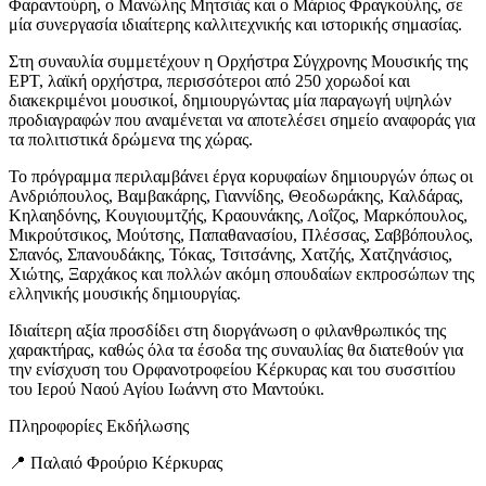
Φαραντούρη, ο Μανώλης Μητσιάς και ο Μάριος Φραγκούλης, σε
μία συνεργασία ιδιαίτερης καλλιτεχνικής και ιστορικής σημασίας.
Στη συναυλία συμμετέχουν η Ορχήστρα Σύγχρονης Μουσικής της
ΕΡΤ, λαϊκή ορχήστρα, περισσότεροι από 250 χορωδοί και
διακεκριμένοι μουσικοί, δημιουργώντας μία παραγωγή υψηλών
προδιαγραφών που αναμένεται να αποτελέσει σημείο αναφοράς για
τα πολιτιστικά δρώμενα της χώρας.
Το πρόγραμμα περιλαμβάνει έργα κορυφαίων δημιουργών όπως οι
Ανδριόπουλος, Βαμβακάρης, Γιαννίδης, Θεοδωράκης, Καλδάρας,
Κηλαηδόνης, Κουγιουμτζής, Κραουνάκης, Λοΐζος, Μαρκόπουλος,
Μικρούτσικος, Μούτσης, Παπαθανασίου, Πλέσσας, Σαββόπουλος,
Σπανός, Σπανουδάκης, Τόκας, Τσιτσάνης, Χατζής, Χατζηνάσιος,
Χιώτης, Ξαρχάκος και πολλών ακόμη σπουδαίων εκπροσώπων της
ελληνικής μουσικής δημιουργίας.
Ιδιαίτερη αξία προσδίδει στη διοργάνωση ο φιλανθρωπικός της
χαρακτήρας, καθώς όλα τα έσοδα της συναυλίας θα διατεθούν για
την ενίσχυση του Ορφανοτροφείου Κέρκυρας και του συσσιτίου
του Ιερού Ναού Αγίου Ιωάννη στο Μαντούκι.
Πληροφορίες Εκδήλωσης
📍 Παλαιό Φρούριο Κέρκυρας