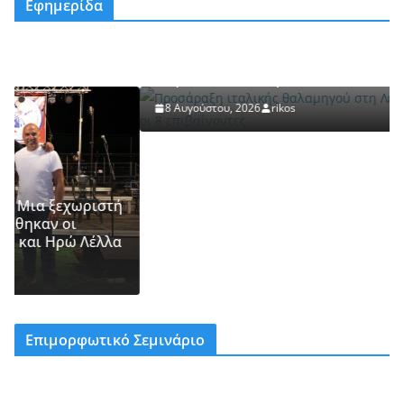
Εφημερίδα
ΚΕΡΚΥΡΑ
Προσάραξη ιταλικής θαλαμηγού στη Λευκίμμη.
Ασφαλείς οι 8 επιβαίνοντες
8 Αυγούστου, 2026
rikos
ριστή
έλλα
Επιμορφωτικό Σεμινάριο