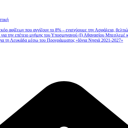
ττική
εκόρ αφίξεων που αγγίζουν το 8% – ενισχύουμε την Ασφάλεια, βελτι
για την επέτειο μνήμης του Υποσμηναγού (Ι) Αθανασίου Μπεσλεμέ κ
 για τη Λευκάδα μέσω του Προγράμματος «Ιόνια Νησιά 2021-2027»