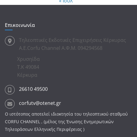
« Ιούλ
Επικοινωνία
Τηλεοπτικές Εκδοτικές Επιχειρήσεις Κέρκυρας
Α.Ε.Corfu Channel Α.Φ.Μ. 094294568
Χρυσηίδα
Τ.Κ 49084
Κέρκυρα
26610 49500
corfutv@otenet.gr
Ο ιστότοπος αποτελεί ιδιοκτησία του τηλεοπτικού σταθμού
CORFU CHANNEL , (μέλος της Ένωσης Ενημερωτικών
Τηλεοράσεων Ελληνικής Περιφέρειας )