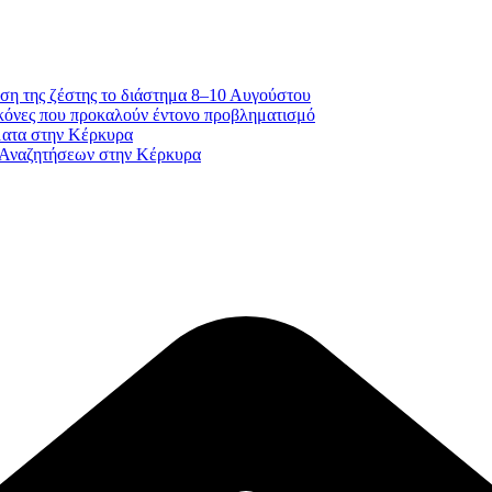
ση της ζέστης το διάστημα 8–10 Αυγούστου
κόνες που προκαλούν έντονο προβληματισμό
ματα στην Κέρκυρα
 Αναζητήσεων στην Κέρκυρα