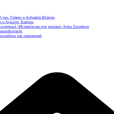
ή του. Γράφει η Ανδριάνα Βλάχου
ι ο Αντώνης Χαρίτος
εμπρησμό -Μεταφέρεται στις φυλακές Αγίου Στεφάνου
Πυροσβεστικής
χειρήσεις και νοικοκυριά