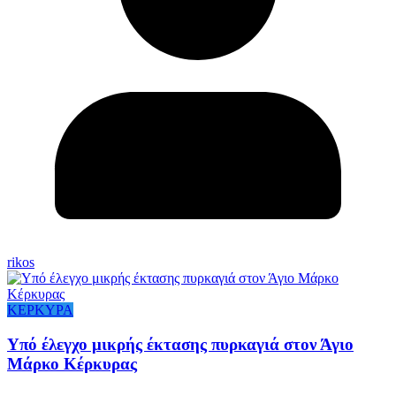
rikos
ΚΕΡΚΥΡΑ
Υπό έλεγχο μικρής έκτασης πυρκαγιά στον Άγιο
Μάρκο Κέρκυρας