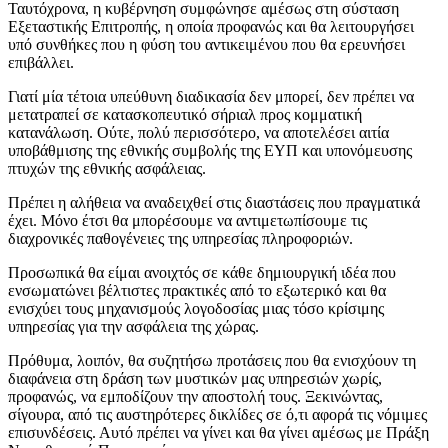
Ταυτόχρονα, η κυβέρνηση συμφώνησε αμέσως στη σύσταση
Εξεταστικής Επιτροπής, η οποία προφανώς και θα λειτουργήσει
υπό συνθήκες που η φύση του αντικειμένου που θα ερευνήσει
επιβάλλει.
Γιατί μία τέτοια υπεύθυνη διαδικασία δεν μπορεί, δεν πρέπει να
μετατραπεί σε κατασκοπευτικό σήριαλ προς κομματική
κατανάλωση. Ούτε, πολύ περισσότερο, να αποτελέσει αιτία
υποβάθμισης της εθνικής συμβολής της ΕΥΠ και υπονόμευσης
πτυχών της εθνικής ασφάλειας.
Πρέπει η αλήθεια να αναδειχθεί στις διαστάσεις που πραγματικά
έχει. Μόνο έτσι θα μπορέσουμε να αντιμετωπίσουμε τις
διαχρονικές παθογένειες της υπηρεσίας πληροφοριών.
Προσωπικά θα είμαι ανοιχτός σε κάθε δημιουργική ιδέα που
ενσωματώνει βέλτιστες πρακτικές από το εξωτερικό και θα
ενισχύει τους μηχανισμούς λογοδοσίας μιας τόσο κρίσιμης
υπηρεσίας για την ασφάλεια της χώρας.
Πρόθυμα, λοιπόν, θα συζητήσω προτάσεις που θα ενισχύουν τη
διαφάνεια στη δράση των μυστικών μας υπηρεσιών χωρίς,
προφανώς, να εμποδίζουν την αποστολή τους. Ξεκινώντας,
σίγουρα, από τις αυστηρότερες δικλίδες σε ό,τι αφορά τις νόμιμες
επισυνδέσεις. Αυτό πρέπει να γίνει και θα γίνει αμέσως με Πράξη