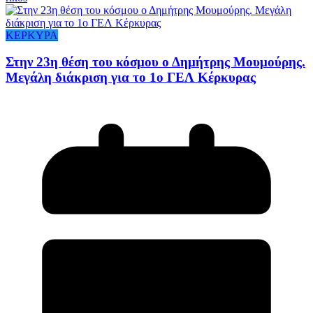
ΚΕΡΚΥΡΑ
Στην 23η θέση του κόσμου ο Δημήτρης Μουμούρης.
Μεγάλη διάκριση για το 1ο ΓΕΛ Κέρκυρας