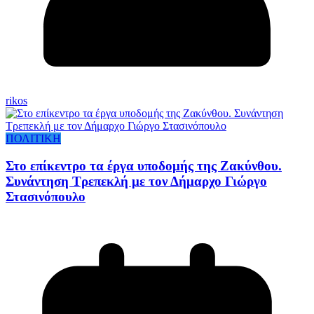
rikos
ΠΟΛΙΤΙΚΗ
Στο επίκεντρο τα έργα υποδομής της Ζακύνθου.
Συνάντηση Τρεπεκλή με τον Δήμαρχο Γιώργο
Στασινόπουλο