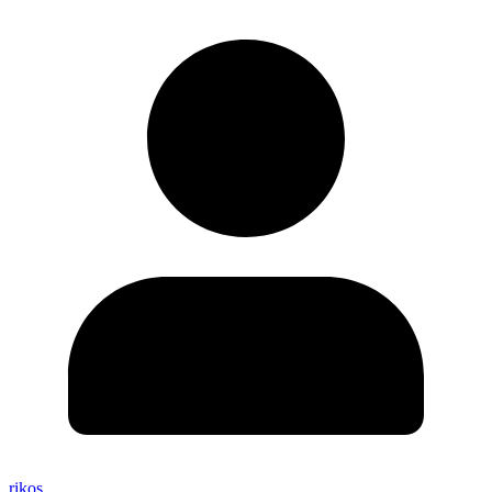
rikos