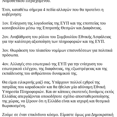
Νομοθετικού Περιεχομένου.
Έτσι, καταθέτω σήμερα 4 πεδία αλλαγών που θα προτείνει η
κυβέρνηση:
1ον. Ενίσχυση της λογοδοσίας της ΕΥΠ και της εποπτείας του
κοινοβουλίου μέσω της Επιτροπής Θεσμών και Διαφάνειας.
2ον. Αναβάθμιση του ρόλου του Συμβουλίου Εθνικής Ασφάλειας
για την καλύτερη αξιοποίηση των πληροφοριών και της ΕΥΠ.
3ον. Θωράκιση του πλαισίου νομίμων επισυνδέσεων για πολιτικά
πρόσωπα.
4ον. Αλλαγές στο εσωτερικό της ΕΥΠ για την ενίσχυση του
εσωτερικού ελέγχου, της διαφάνειας, της εξωστρέφειας και της
εκπαίδευσης του ανθρώπινου δυναμικού της.
Θα είμαι ειλικρινής μαζί σας. Υπάρχουν πολλοί εχθροί της
πατρίδας που καραδοκούν και θα ήθελαν μία αδύναμη Εθνική
Υπηρεσία Πληροφοριών. Και αν κάποιες σκοτεινές δυνάμεις εκτός
Ελλάδας απεργάζονται οποιοδήποτε σχέδιο αποσταθεροποίησης
της χώρας, να ξέρουν ότι η Ελλάδα είναι και ισχυρή και θεσμικά
θωρακισμένη.
Ζούμε σε έναν επικίνδυνο κόσμο. Είμαστε όμως μια Δημοκρατική