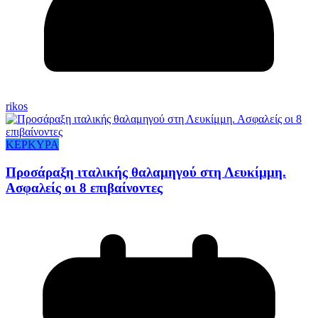
rikos
ΚΕΡΚΥΡΑ
Προσάραξη ιταλικής θαλαμηγού στη Λευκίμμη.
Ασφαλείς οι 8 επιβαίνοντες