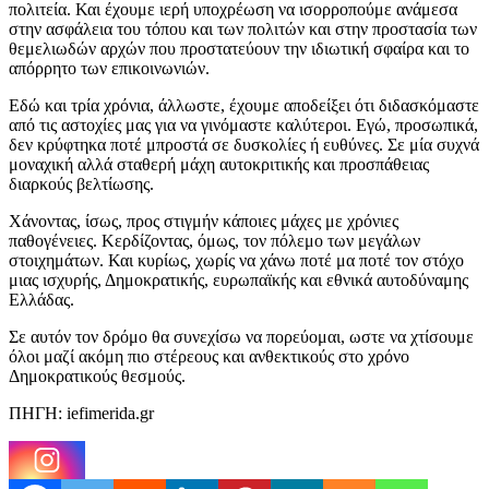
πολιτεία. Και έχουμε ιερή υποχρέωση να ισορροπούμε ανάμεσα
στην ασφάλεια του τόπου και των πολιτών και στην προστασία των
θεμελιωδών αρχών που προστατεύουν την ιδιωτική σφαίρα και το
απόρρητο των επικοινωνιών.
Εδώ και τρία χρόνια, άλλωστε, έχουμε αποδείξει ότι διδασκόμαστε
από τις αστοχίες μας για να γινόμαστε καλύτεροι. Εγώ, προσωπικά,
δεν κρύφτηκα ποτέ μπροστά σε δυσκολίες ή ευθύνες. Σε μία συχνά
μοναχική αλλά σταθερή μάχη αυτοκριτικής και προσπάθειας
διαρκούς βελτίωσης.
Χάνοντας, ίσως, προς στιγμήν κάποιες μάχες με χρόνιες
παθογένειες. Κερδίζοντας, όμως, τον πόλεμο των μεγάλων
στοιχημάτων. Και κυρίως, χωρίς να χάνω ποτέ μα ποτέ τον στόχο
μιας ισχυρής, Δημοκρατικής, ευρωπαϊκής και εθνικά αυτοδύναμης
Ελλάδας.
Σε αυτόν τον δρόμο θα συνεχίσω να πορεύομαι, ωστε να χτίσουμε
όλοι μαζί ακόμη πιο στέρεους και ανθεκτικούς στο χρόνο
Δημοκρατικούς θεσμούς.
ΠΗΓΗ: iefimerida.gr