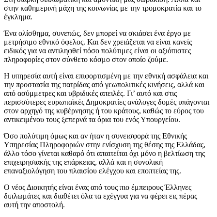
στην καθημερινή μάχη της κοινωνίας με την τρομοκρατία και το
έγκλημα.
Ένα ολίσθημα, συνεπώς, δεν μπορεί να σκιάσει ένα έργο με
μετρήσιμο εθνικό όφελος. Και δεν χρειάζεται να είναι κανείς
ειδικός για να αντιληφθεί πόσο πολύτιμες είναι οι αξιόπιστες
πληροφορίες στον σύνθετο κόσμο στον οποίο ζούμε.
Η υπηρεσία αυτή είναι επιφορτισμένη με την εθνική ασφάλεια και
την προστασία της πατρίδας από γεωπολιτικές κινήσεις, αλλά και
από ασύμμετρες και υβριδικές απειλές. Γι’ αυτό και στις
περισσότερες ευρωπαϊκές Δημοκρατίες ανάλογες δομές υπάγονται
στον αρχηγό της κυβέρνησης ή του κράτους, καθώς το εύρος του
αντικειμένου τους ξεπερνά τα όρια του ενός Υπουργείου.
Όσο πολύτιμη όμως και αν ήταν η συνεισφορά της Εθνικής
Υπηρεσίας Πληροφοριών στην ενίσχυση της θέσης της Ελλάδας,
άλλο τόσο γίνεται καθαρό ότι απαιτείται όχι μόνο η βελτίωση της
επιχειρησιακής της επάρκειας, αλλά και η συνολική
επαναξιολόγηση του πλαισίου ελέγχου και εποπτείας της.
Ο νέος Διοικητής είναι ένας από τους πιο έμπειρους Έλληνες
διπλωμάτες και διαθέτει όλα τα εχέγγυα για να φέρει εις πέρας
αυτή την αποστολή.