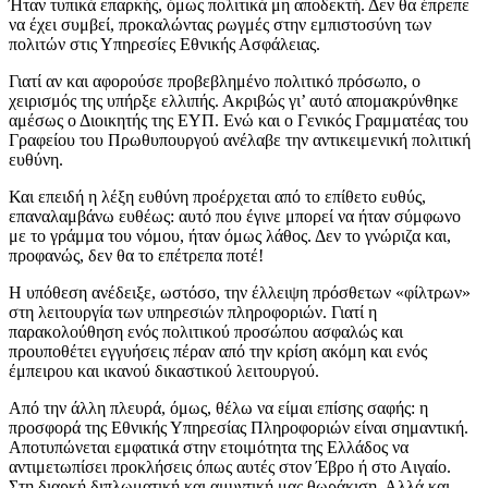
Ήταν τυπικά επαρκής, όμως πολιτικά μη αποδεκτή. Δεν θα έπρεπε
να έχει συμβεί, προκαλώντας ρωγμές στην εμπιστοσύνη των
πολιτών στις Υπηρεσίες Εθνικής Ασφάλειας.
Γιατί αν και αφορούσε προβεβλημένο πολιτικό πρόσωπο, ο
χειρισμός της υπήρξε ελλιπής. Ακριβώς γι’ αυτό απομακρύνθηκε
αμέσως ο Διοικητής της ΕΥΠ. Ενώ και ο Γενικός Γραμματέας του
Γραφείου του Πρωθυπουργού ανέλαβε την αντικειμενική πολιτική
ευθύνη.
Και επειδή η λέξη ευθύνη προέρχεται από το επίθετο ευθύς,
επαναλαμβάνω ευθέως: αυτό που έγινε μπορεί να ήταν σύμφωνο
με το γράμμα του νόμου, ήταν όμως λάθος. Δεν το γνώριζα και,
προφανώς, δεν θα το επέτρεπα ποτέ!
Η υπόθεση ανέδειξε, ωστόσο, την έλλειψη πρόσθετων «φίλτρων»
στη λειτουργία των υπηρεσιών πληροφοριών. Γιατί η
παρακολούθηση ενός πολιτικού προσώπου ασφαλώς και
προυποθέτει εγγυήσεις πέραν από την κρίση ακόμη και ενός
έμπειρου και ικανού δικαστικού λειτουργού.
Από την άλλη πλευρά, όμως, θέλω να είμαι επίσης σαφής: η
προσφορά της Εθνικής Υπηρεσίας Πληροφοριών είναι σημαντική.
Αποτυπώνεται εμφατικά στην ετοιμότητα της Ελλάδος να
αντιμετωπίσει προκλήσεις όπως αυτές στον Έβρο ή στο Αιγαίο.
Στη διαρκή διπλωματική και αμυντική μας θωράκιση. Αλλά και