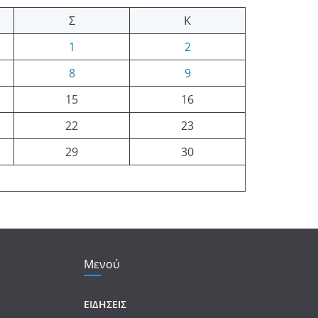
Σ
Κ
1
2
8
9
15
16
22
23
29
30
Μενού
ΕΙΔΗΣΕΙΣ