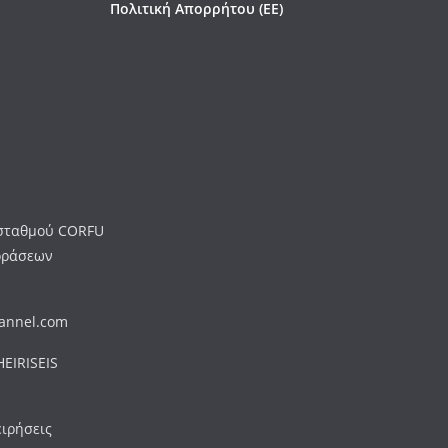
Πολιτική Απορρήτου (ΕΕ)
ύ σταθμού CORFU
οράσεων
hannel.com
EIRISEIS
ειρήσεις