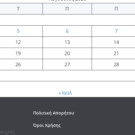
Τ
Π
Π
5
6
7
12
13
14
19
20
21
26
27
28
« Ιούλ
Πολιτική Απορήτου
Όροι Χρήσης
έρκυρας