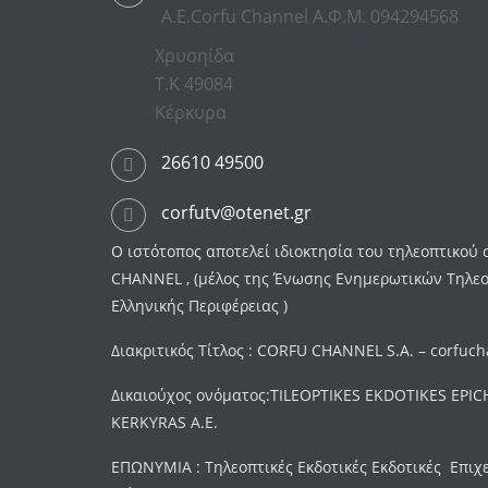
Α.Ε.Corfu Channel Α.Φ.Μ. 094294568
Χρυσηίδα
Τ.Κ 49084
Κέρκυρα
26610 49500
corfutv@otenet.gr
Ο ιστότοπος αποτελεί ιδιοκτησία του τηλεοπτικο
CHANNEL , (μέλος της Ένωσης Ενημερωτικών Τηλε
Ελληνικής Περιφέρειας )
Διακριτικός Τίτλος : CORFU CHANNEL S.A. – corfuc
Δικαιούχος ονόματος:TILEOPTIKES EKDOTIKES EPICH
KERKYRAS A.E.
ΕΠΩΝΥΜΙΑ : Τηλεοπτικές Εκδοτικές Εκδοτικές Επιχ