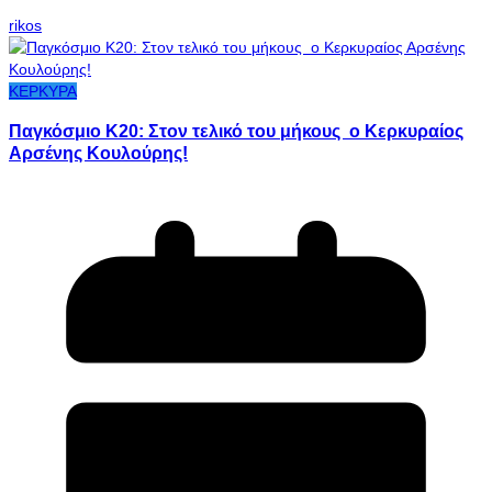
rikos
ΚΕΡΚΥΡΑ
Παγκόσμιο Κ20: Στον τελικό του μήκους ο Κερκυραίος
Αρσένης Κουλούρης!