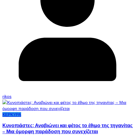
rikos
ΚΕΡΚΥΡΑ
Κυνοπιάστες: Αναβιώνει και φέτος το έθιμο της τηγανίτας
– Μια όμορφη παράδοση που συνεχίζεται