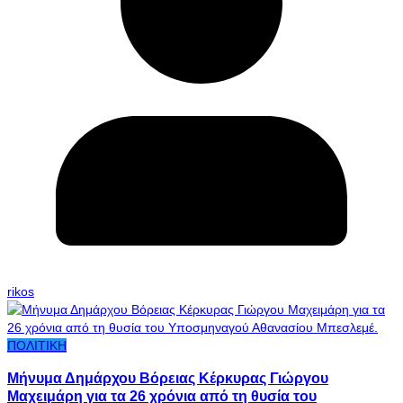
rikos
ΠΟΛΙΤΙΚΗ
Μήνυμα Δημάρχου Βόρειας Κέρκυρας Γιώργου
Μαχειμάρη για τα 26 χρόνια από τη θυσία του