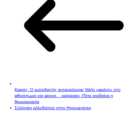
Καιρός: Ο εμποδιστής αντικυκλώνας βάζει «φρένο» στο
φθινόπωρο και φέρνει… καλοκαίρι -Πότε ανεβαίνει η
θερμοκρασία
Σύλληψη αλλοδαπού στην Ηγουμενίτσα