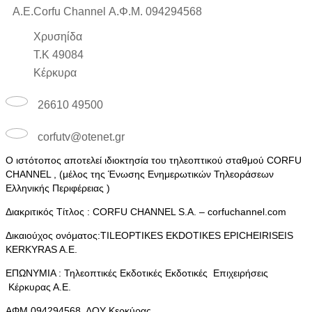
Α.Ε.Corfu Channel Α.Φ.Μ. 094294568
Χρυσηίδα
Τ.Κ 49084
Κέρκυρα
26610 49500
corfutv@otenet.gr
Ο ιστότοπος αποτελεί ιδιοκτησία του τηλεοπτικού σταθμού CORFU
CHANNEL , (μέλος της Ένωσης Ενημερωτικών Τηλεοράσεων
Ελληνικής Περιφέρειας )
Διακριτικός Τίτλος : CORFU CHANNEL S.A. – corfuchannel.com
Δικαιούχος ονόματος:TILEOPTIKES EKDOTIKES EPICHEIRISEIS
KERKYRAS A.E.
ΕΠΩΝΥΜΙΑ : Τηλεοπτικές Εκδοτικές Εκδοτικές Επιχειρήσεις
Κέρκυρας Α.Ε.
ΑΦΜ 094294568 ΔΟΥ Κερκύρας