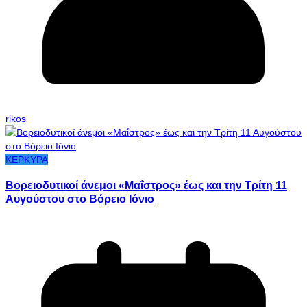
rikos
ΚΕΡΚΥΡΑ
Βορειοδυτικοί άνεμοι «Μαΐστρος» έως και την Τρίτη 11
Αυγούστου στο Βόρειο Ιόνιο