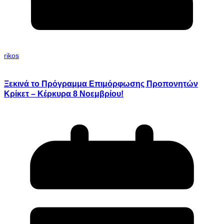
rikos
Ξεκινά το Πρόγραμμα Επιμόρφωσης Προπονητών
Κρίκετ – Κέρκυρα 8 Νοεμβρίου!