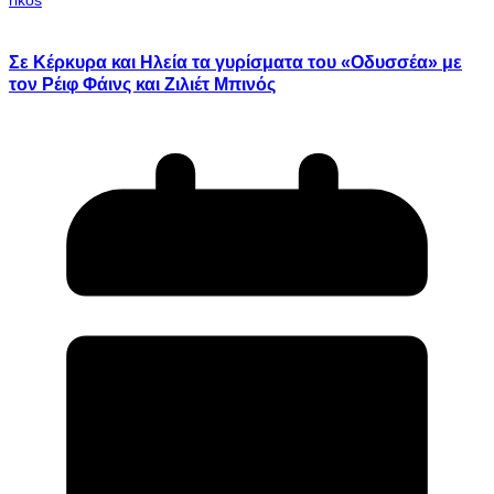
Σε Κέρκυρα και Ηλεία τα γυρίσματα του «Οδυσσέα» με
τον Ρέιφ Φάινς και Ζιλιέτ Μπινός