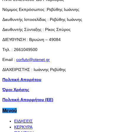
Νόμιμος Εκπρόσωπος :Ρεβύθης Ιωάννης
Διευθυντής Ιστοσελίδας : Ρεβύθης Ιωάννης
Διευθυντής Σύνταξης : Ρίκος Σπύρος
ΔΙΕΥΘΥΝΣΗ : Βρυώνη – 49084
Τηλ. : 2661049500
Email :
corfutv@otenet.gr
ΔΙΑΧΕΙΡΙΣΤΗΣ : Ιωάννης Ρεβύθης
Πολιτική Απορήτου
Όροι Χρήσης
Πολιτική Απορρήτου (ΕΕ)
Μενού
ΕΙΔΗΣΕΙΣ
ΚΕΡΚΥΡΑ