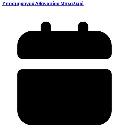
Υποσμηναγού Αθανασίου Μπεσλεμέ.