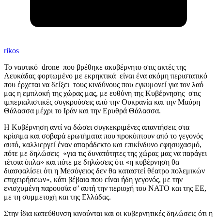
rikos
Το ναυτικό drone που βρέθηκε ακυβέρνητο στις ακτές της
Λευκάδας φορτωμένο με εκρηκτικά είναι ένα ακόμη περιστατικό
που έρχεται να δείξει τους κινδύνους που εγκυμονεί για τον λαό
μας η εμπλοκή της χώρας μας, με ευθύνη της Κυβέρνησης στις
ιμπεριαλιστικές συγκρούσεις από την Ουκρανία και την Μαύρη
Θάλασσα μέχρι το Ιράν και την Ερυθρά Θάλασσα.
Η Κυβέρνηση αντί να δώσει συγκεκριμένες απαντήσεις στα
κρίσιμα και σοβαρά ερωτήματα που προκύπτουν από το γεγονός
αυτό, καλλιεργεί έναν απαράδεκτο και επικίνδυνο εφησυχασμό,
πότε με δηλώσεις «για τις δυνατότητες της χώρας μας να παράγει
τέτοια όπλα» και πότε με δηλώσεις ότι «η κυβέρνηση θα
διασφαλίσει ότι η Μεσόγειος δεν θα καταστεί θέατρο πολεμικών
επιχειρήσεων», κάτι βέβαια που είναι ήδη γεγονός, με την
ενισχυμένη παρουσία σ’ αυτή την περιοχή του ΝΑΤΟ και της ΕΕ,
με τη συμμετοχή και της Ελλάδας.
Στην ίδια κατεύθυνση κινούνται και οι κυβερνητικές δηλώσεις ότι η