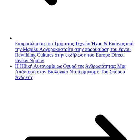
Εκπροσώπηση του Τμήματος Τεχνών Ήχου & Εικόνας από
την Μαρίλυ Αργυροκαστρίτη στην παρουσίαση του έργου
Rewilding Cultures στην εκδήλωση του Europe Direct
Ιονίων Νήσων
Η Ηθική Αυτονομία ως Οχυρό της Ανθρωπότητας: Μια
Απάντηση στον Βιολογικό Ντετερμινισμό Του Σπύρου
Άνδρεϊτς