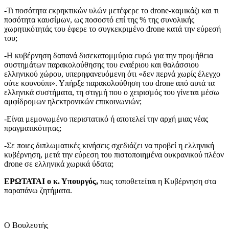
-Τι ποσότητα εκρηκτικών υλών μετέφερε το drone-καμικάζι και τι
ποσότητα καυσίμων, ως ποσοστό επί της % της συνολικής
χωρητικότητάς του έφερε το συγκεκριμένο drone κατά την εύρεσή
του;
-Η κυβέρνηση δαπανά δισεκατομμύρια ευρώ για την προμήθεια
συστημάτων παρακολούθησης του εναέριου και θαλάσσιου
ελληνικού χώρου, υπερηφανευόμενη ότι «δεν περνά χωρίς έλεγχο
ούτε κουνούπι». Υπήρξε παρακολούθηση του drone από αυτά τα
ελληνικά συστήματα, τη στιγμή που ο χειρισμός του γίνεται μέσω
αμφίδρομων ηλεκτρονικών επικοινωνιών;
-Είναι μεμονωμένο περιστατικό ή αποτελεί την αρχή μιας νέας
πραγματικότητας;
-Σε ποιες διπλωματικές κινήσεις σχεδιάζει να προβεί η ελληνική
κυβέρνηση, μετά την εύρεση του πιστοποιημένα ουκρανικού πλέον
drone σε ελληνικά χωρικά ύδατα;
ΕΡΩΤΑΤΑΙ ο κ. Υπουργός,
πως τοποθετείται η Κυβέρνηση στα
παραπάνω ζητήματα.
Ο Βουλευτής