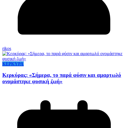
rikos
ΚΕΡΚΥΡΑ
Κερκύρας: «Σήμερα, το παρά φύσιν και αμαρτωλό
ονομάστηκε φυσική ζωή»