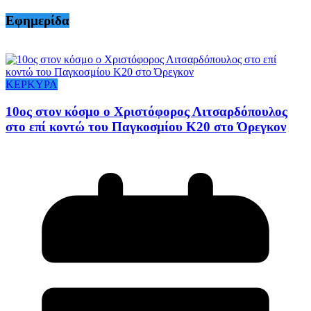
Εφημερίδα
ΚΕΡΚΥΡΑ
10ος στον κόσμο ο Χριστόφορος Λιτσαρδόπουλος
στο επί κοντώ του Παγκοσμίου Κ20 στο Όρεγκον