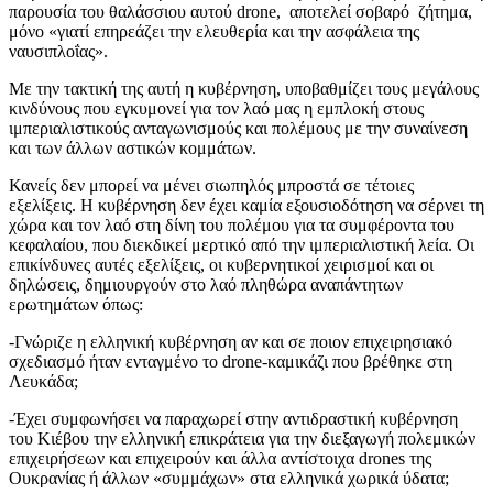
παρουσία του θαλάσσιου αυτού drone, αποτελεί σοβαρό ζήτημα,
μόνο «γιατί επηρεάζει την ελευθερία και την ασφάλεια της
ναυσιπλοΐας».
Με την τακτική της αυτή η κυβέρνηση, υποβαθμίζει τους μεγάλους
κινδύνους που εγκυμονεί για τον λαό μας η εμπλοκή στους
ιμπεριαλιστικούς ανταγωνισμούς και πολέμους με την συναίνεση
και των άλλων αστικών κομμάτων.
Κανείς δεν μπορεί να μένει σιωπηλός μπροστά σε τέτοιες
εξελίξεις. Η κυβέρνηση δεν έχει καμία εξουσιοδότηση να σέρνει τη
χώρα και τον λαό στη δίνη του πολέμου για τα συμφέροντα του
κεφαλαίου, που διεκδικεί μερτικό από την ιμπεριαλιστική λεία. Οι
επικίνδυνες αυτές εξελίξεις, οι κυβερνητικοί χειρισμοί και οι
δηλώσεις, δημιουργούν στο λαό πληθώρα αναπάντητων
ερωτημάτων όπως:
-Γνώριζε η ελληνική κυβέρνηση αν και σε ποιον επιχειρησιακό
σχεδιασμό ήταν ενταγμένο το drone-καμικάζι που βρέθηκε στη
Λευκάδα;
-Έχει συμφωνήσει να παραχωρεί στην αντιδραστική κυβέρνηση
του Κιέβου την ελληνική επικράτεια για την διεξαγωγή πολεμικών
επιχειρήσεων και επιχειρούν και άλλα αντίστοιχα drones της
Ουκρανίας ή άλλων «συμμάχων» στα ελληνικά χωρικά ύδατα;