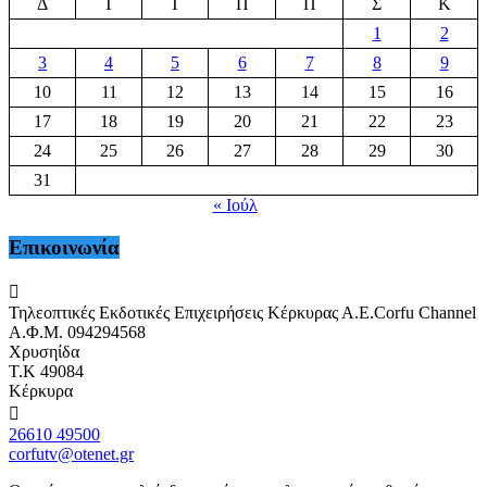
Δ
Τ
Τ
Π
Π
Σ
Κ
1
2
3
4
5
6
7
8
9
10
11
12
13
14
15
16
17
18
19
20
21
22
23
24
25
26
27
28
29
30
31
« Ιούλ
Επικοινωνία
Τηλεοπτικές Εκδοτικές Επιχειρήσεις Κέρκυρας Α.Ε.Corfu Channel
Α.Φ.Μ. 094294568
Χρυσηίδα
Τ.Κ 49084
Κέρκυρα
26610 49500
corfutv@otenet.gr