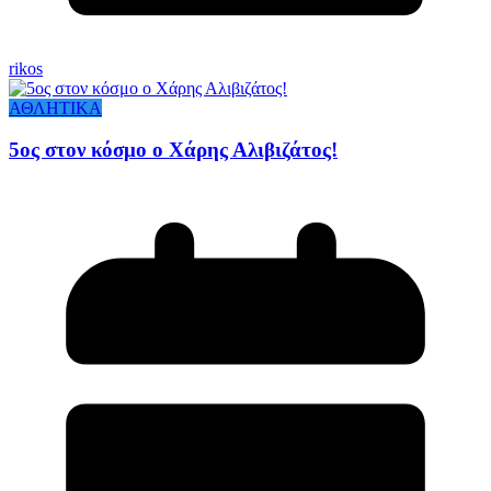
rikos
ΑΘΛΗΤΙΚΑ
5ος στον κόσμο ο Χάρης Αλιβιζάτος!