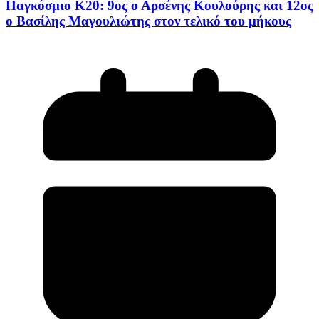
Παγκόσμιο Κ20: 9ος ο Αρσένης Κουλούρης και 12ος
ο Βασίλης Μαγουλιώτης στον τελικό του μήκους