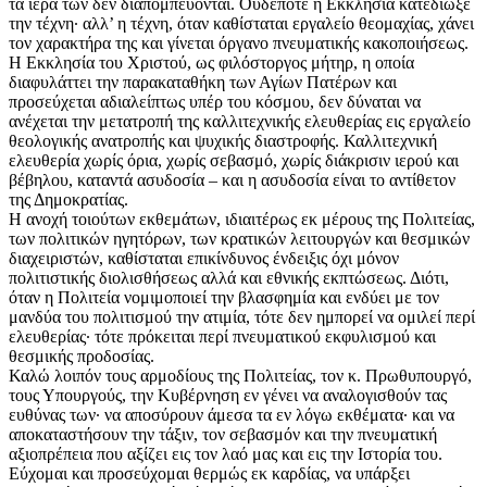
τα ιερά των δεν διαπομπεύονται. Ουδέποτε η Εκκλησία κατεδίωξε
την τέχνη· αλλ’ η τέχνη, όταν καθίσταται εργαλείο θεομαχίας, χάνει
τον χαρακτήρα της και γίνεται όργανο πνευματικής κακοποιήσεως.
Η Εκκλησία του Χριστού, ως φιλόστοργος μήτηρ, η οποία
διαφυλάττει την παρακαταθήκη των Αγίων Πατέρων και
προσεύχεται αδιαλείπτως υπέρ του κόσμου, δεν δύναται να
ανέχεται την μετατροπή της καλλιτεχνικής ελευθερίας εις εργαλείο
θεολογικής ανατροπής και ψυχικής διαστροφής. Καλλιτεχνική
ελευθερία χωρίς όρια, χωρίς σεβασμό, χωρίς διάκρισιν ιερού και
βέβηλου, καταντά ασυδοσία – και η ασυδοσία είναι το αντίθετον
της Δημοκρατίας.
Η ανοχή τοιούτων εκθεμάτων, ιδιαιτέρως εκ μέρους της Πολιτείας,
των πολιτικών ηγητόρων, των κρατικών λειτουργών και θεσμικών
διαχειριστών, καθίσταται επικίνδυνος ένδειξις όχι μόνον
πολιτιστικής διολισθήσεως αλλά και εθνικής εκπτώσεως. Διότι,
όταν η Πολιτεία νομιμοποιεί την βλασφημία και ενδύει με τον
μανδύα του πολιτισμού την ατιμία, τότε δεν ημπορεί να ομιλεί περί
ελευθερίας· τότε πρόκειται περί πνευματικού εκφυλισμού και
θεσμικής προδοσίας.
Καλώ λοιπόν τους αρμοδίους της Πολιτείας, τον κ. Πρωθυπουργό,
τους Υπουργούς, την Κυβέρνηση εν γένει να αναλογισθούν τας
ευθύνας των· να αποσύρουν άμεσα τα εν λόγω εκθέματα· και να
αποκαταστήσουν την τάξιν, τον σεβασμόν και την πνευματική
αξιοπρέπεια που αξίζει εις τον λαό μας και εις την Ιστορία του.
Εύχομαι και προσεύχομαι θερμώς εκ καρδίας, να υπάρξει