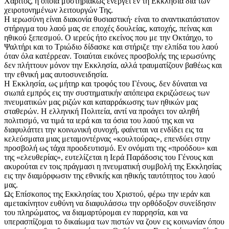
Χάριτος, η οποία μυστηριακώς ενεργεί εν τη Εκκλησία δια των
χειροτονημένων λειτουργών Της.
Η ιερωσύνη είναι διακονία θυσιαστική· είναι το αναντικατάστατον
στήριγμα του λαού μας σε εποχές δουλείας, κατοχής, πείνας και
ηθικού ξεπεσμού. Ο ιερεύς ήτο εκείνος που με την Οκτάηχο, το
Ψαλτήρι και το Τριώδιο δίδασκε και στήριζε την ελπίδα του λαού
όταν όλα κατέρρεαν. Τοιαύται εικόνες προσβολής της ιερωσύνης
δεν πλήττουν μόνον την Εκκλησία, αλλά τραυματίζουν βαθέως και
την εθνική μας αυτοσυνειδησία.
Η Εκκλησία, ως μήτηρ και τροφός του Γένους, δεν δύναται να
σιωπά εμπρός εις την συστηματικήν απόπειρα εκριζώσεως των
πνευματικών μας ριζών και καταρράκωσης των ηθικών μας
σταθερών. Η ελληνική Πολιτεία, αντί να προάγει τον αληθή
πολιτισμό, να τιμά τα ιερά και τα όσια του λαού της και να
διαφυλάττει την κοινωνική συνοχή, φαίνεται να ενδίδει εις τα
κελεύσματα μιας μεταμοντέρνας «κουλτούρας», επενδύει στην
προσβολή ως τάχα προοδευτισμό. Εν ονόματι της «προόδου» και
της «ελευθερίας», ευτελίζεται η Ιερά Παράδοσις του Γένους και
ακυρούται εν τοις πράγμασι η πνευματική συμβολή της Εκκλησίας
εις την διαμόρφωσιν της εθνικής και ηθικής ταυτότητος του λαού
μας.
Ως Επίσκοπος της Εκκλησίας του Χριστού, φέρω την ιεράν και
αμετακίνητον ευθύνη να διαφυλάσσω την ορθόδοξον συνείδησιν
του πληρώματος, να διαμαρτύρομαι εν παρρησία, και να
υπερασπίζομαι το δικαίωμα των πιστών να ζουν εις κοινωνίαν όπου