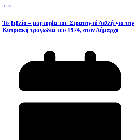
rikos
Το βιβλίο – μαρτυρία του Στρατηγού Δελλή για την
Κυπριακή τραγωδία του 1974, στον Δήμαρχο