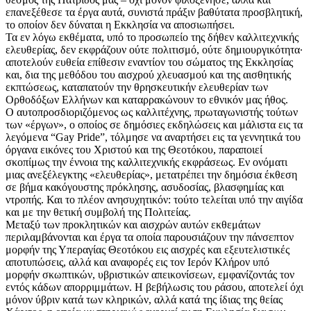
επανεξέθεσε τα έργα αυτά, συνιστά πράξιν βαθύτατα προσβλητική,
το οποίον δεν δύναται η Εκκλησία να αποσιωπήσει.
Τα εν λόγω εκθέματα, υπό το προσωπείο της δήθεν καλλιτεχνικής
ελευθερίας, δεν εκφράζουν ούτε πολιτισμό, ούτε δημιουργικότητα·
αποτελούν ευθεία επίθεσιν εναντίον του σώματος της Εκκλησίας
και, δια της μεθόδου του αισχρού χλευασμού και της αισθητικής
εκπτώσεως, καταπατούν την θρησκευτικήν ελευθερίαν των
Ορθοδόξων Ελλήνων και καταρρακώνουν το εθνικόν μας ήθος.
Ο αυτοπροσδιοριζόμενος ως καλλιτέχνης, πρωταγωνιστής τούτων
των «έργων», ο οποίος σε δημόσιες εκδηλώσεις και μάλιστα εις τα
λεγόμενα “Gay Pride”, τόλμησε να αναρτήσει εις τα γεννητικά του
όργανα εικόνες του Χριστού και της Θεοτόκου, παραποιεί
σκοπίμως την έννοια της καλλιτεχνικής εκφράσεως. Εν ονόματι
μιας ανεξέλεγκτης «ελευθερίας», μετατρέπει την δημόσια έκθεση
σε βήμα κακόγουστης πρόκλησης, ασυδοσίας, βλασφημίας και
ντροπής. Και το πλέον ανησυχητικόν: τούτο τελείται υπό την αιγίδα
και με την θετική συμβολή της Πολιτείας.
Μεταξύ των προκλητικών και αισχρών αυτών εκθεμάτων
περιλαμβάνονται και έργα τα οποία παρουσιάζουν την πάνσεπτον
μορφήν της Υπεραγίας Θεοτόκου εις αισχρές και εξευτελιστικές
αποτυπώσεις, αλλά και αναφορές εις τον Ιερόν Κλήρον υπό
μορφήν σκωπτικών, υβριστικών απεικονίσεων, εμφανίζοντάς τον
εντός κάδων απορριμμάτων. Η βεβήλωσις του ράσου, αποτελεί όχι
μόνον ύβριν κατά των κληρικών, αλλά κατά της ίδιας της θείας