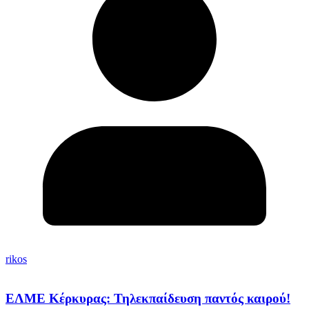
rikos
ΕΛΜΕ Κέρκυρας: Τηλεκπαίδευση παντός καιρού!