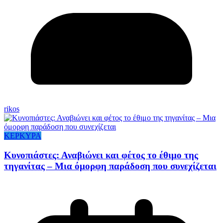
rikos
ΚΕΡΚΥΡΑ
Κυνοπιάστες: Αναβιώνει και φέτος το έθιμο της
τηγανίτας – Μια όμορφη παράδοση που συνεχίζεται