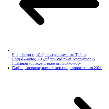
Ημερίδα για τη «ζωή των ερειπίων» στο Τμήμα
Περιβάλλοντος. «Η ζωή των ερειπίων. Αποτύπωση &
διαχείριση του πολιτιστικού περιβάλλοντος»
Εληξε η “σεισμική άπνοια” που επικρατούσε απο το 2021