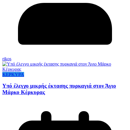
rikos
ΚΕΡΚΥΡΑ
Υπό έλεγχο μικρής έκτασης πυρκαγιά στον Άγιο
Μάρκο Κέρκυρας