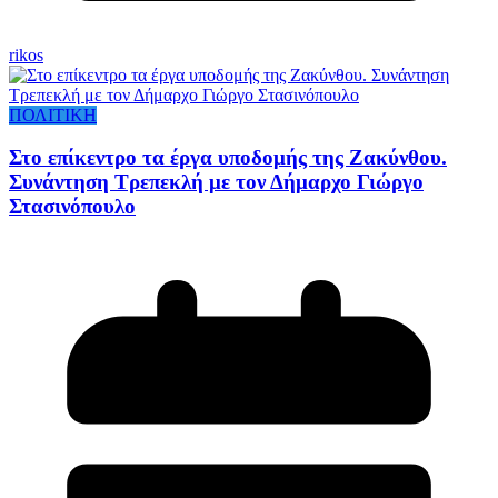
rikos
ΠΟΛΙΤΙΚΗ
Στο επίκεντρο τα έργα υποδομής της Ζακύνθου.
Συνάντηση Τρεπεκλή με τον Δήμαρχο Γιώργο
Στασινόπουλο