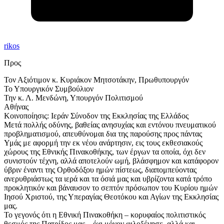
rikos
Προς
Τον Αξιότιμον κ. Κυριάκον Μητσοτάκην, Πρωθυπουργόν
Το Υπουργικόν Συμβούλιον
Την κ. Λ. Μενδώνη, Υπουργόν Πολιτισμού
Αθήνας
Κοινοποίησις: Ιεράν Σύνοδον της Εκκλησίας της Ελλάδος
Μετά πολλής οδύνης, βαθείας ανησυχίας και εντόνου πνευματικού
προβληματισμού, απευθύνομαι δια της παρούσης προς πάντας
Υμάς με αφορμή την εκ νέου ανάρτησιν, εις τους εκθεσιακούς
χώρους της Εθνικής Πινακοθήκης, των έργων τα οποία, όχι δεν
συνιστούν τέχνη, αλλά αποτελούν ωμή, βλάσφημον και κατάφορον
ύβριν έναντι της Ορθοδόξου ημών πίστεως, διαπομπεύοντας
ανερυθριάστως τα ιερά και τα όσιά μας και υβρίζοντα κατά τρόπο
προκλητικόν και βάναυσον το σεπτόν πρόσωπον του Κυρίου ημών
Ιησού Χριστού, της Υπεραγίας Θεοτόκου και Αγίων της Εκκλησίας
μας.
Το γεγονός ότι η Εθνική Πινακοθήκη – κορυφαίος πολιτιστικός
θεσμός της Πατρίδος μας – όχι μόνον φιλοξένησε, αλλά και