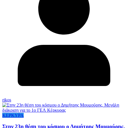
rikos
ΚΕΡΚΥΡΑ
Στην 23η θέση του κόσμου ο Δημήτρης Μουμούρης.