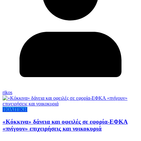
rikos
ΠΟΛΙΤΙΚΗ
«Κόκκινα» δάνεια και οφειλές σε εφορία-ΕΦΚΑ
«πνίγουν» επιχειρήσεις και νοικοκυριά