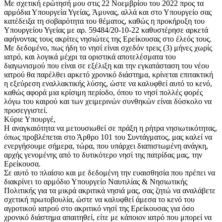
Με σχετική ερώτησή μου στις 22 Νοεμβρίου του 2022 προς τα
αρμόδια Υπουργεία Υγείας, Άμυνας, αλλά και στο Υπουργείο σας
κατέδειξα τη σοβαρότητα του θέματος, καθώς η προκήρυξη του
Υπουργείου Υγείας με αρ. 59484/20-10-22 καθυστέρησε αρκετά
αφήνοντας τους ακρίτες νησιώτες της Ερείκουσας στο έλεός τους.
Με δεδομένο, πως ήδη το νησί είναι σχεδόν τρεις (3) μήνες χωρίς
ιατρό, και λογικά μέχρι τα οριστικά αποτελέσματα του
διαγωνισμού που είναι σε εξέλιξη και την εγκατάσταση του νέου
ιατρού θα παρέλθει αρκετό χρονικό διάστημα, κρίνεται επιτακτική
η εξεύρεση εναλλακτικής λύσης, ώστε να καλυφθεί αυτό το κενό,
καθώς αφορά μια κρίσιμη περίοδο, όπου το νησί πολλές φορές
λόγω του καιρού και των χειμερινών συνθηκών είναι δύσκολο να
προσεγγιστεί.
Κύριε Υπουργέ,
Η αναγκαιότητα να μετουσιωθεί σε πράξη η ρήτρα νησιωτικότητας,
όπως προβλέπεται στο Άρθρο 101 του Συντάγματος, μας καλεί να
ενεργήσουμε σήμερα, τώρα, που υπάρχει διαπιστωμένη ανάγκη,
αρχής γενομένης από το δυτικότερο νησί της πατρίδας μας, την
Ερείκουσα.
Σε αυτό το πλαίσιο και με δεδομένη την ευαισθησία που πρέπει να
διακρίνει το αρμόδιο Υπουργείο Ναυτιλίας & Νησιωτικής
Πολιτικής για τα μικρά ακριτικά νησιά μας, σας ζητώ να αναλάβετε
σχετική πρωτοβουλία, ώστε να καλυφθεί άμεσα το κενό του
αγροτικού ιατρού στο ακριτικό νησί της Ερείκουσας για όσο
χρονικό διάστημα απαιτηθεί, είτε με κάποιον ιατρό που μπορεί να