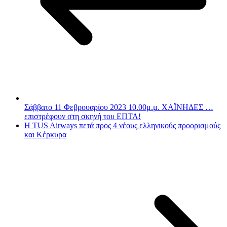
Σάββατο 11 Φεβρουαρίου 2023 10.00μ.μ. ΧΑΪΝΗΔΕΣ …
επιστρέφουν στη σκηνή του ΕΠΤΑ!
Η TUS Airways πετά προς 4 νέους ελληνικούς προορισμούς
και Κέρκυρα