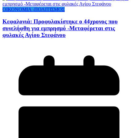
ΟΙΚΟΝΟΜΙΑ -ΠΟΛΙΤΙΣΜΟΣ
Κεφαλονιά: Προφυλακίστηκε ο 44χρονος που
συνελήφθη για εμπρησμό -Μεταφέρεται στις
φυλακές Αγίου Στεφάνου