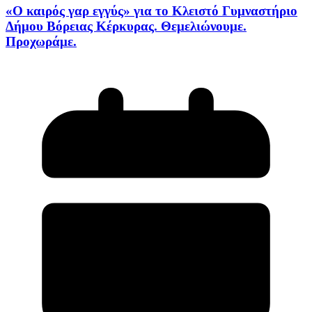
«Ο καιρός γαρ εγγύς» για το Κλειστό Γυμναστήριο
Δήμου Βόρειας Κέρκυρας. Θεμελιώνουμε.
Προχωράμε.