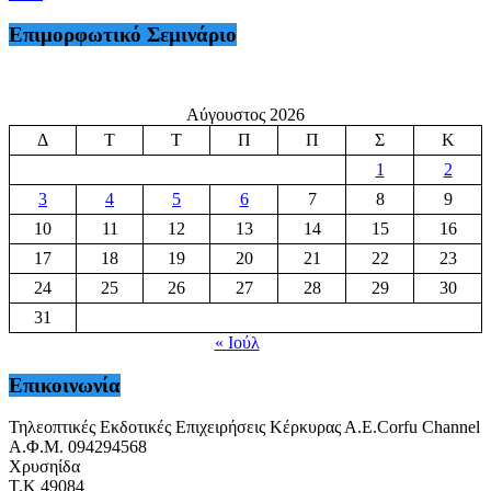
Επιμορφωτικό Σεμινάριο
Αύγουστος 2026
Δ
Τ
Τ
Π
Π
Σ
Κ
1
2
3
4
5
6
7
8
9
10
11
12
13
14
15
16
17
18
19
20
21
22
23
24
25
26
27
28
29
30
31
« Ιούλ
Επικοινωνία
Τηλεοπτικές Εκδοτικές Επιχειρήσεις Κέρκυρας Α.Ε.Corfu Channel
Α.Φ.Μ. 094294568
Χρυσηίδα
Τ.Κ 49084