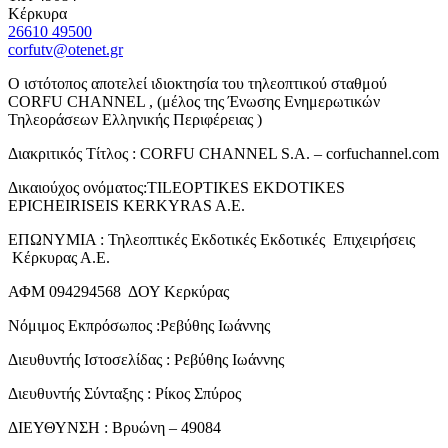
Κέρκυρα
26610 49500
corfutv@otenet.gr
Ο ιστότοπος αποτελεί ιδιοκτησία του τηλεοπτικού σταθμού
CORFU CHANNEL , (μέλος της Ένωσης Ενημερωτικών
Τηλεοράσεων Ελληνικής Περιφέρειας )
Διακριτικός Τίτλος : CORFU CHANNEL S.A. – corfuchannel.com
Δικαιούχος ονόματος:TILEOPTIKES EKDOTIKES
EPICHEIRISEIS KERKYRAS A.E.
ΕΠΩΝΥΜΙΑ : Τηλεοπτικές Εκδοτικές Εκδοτικές Επιχειρήσεις
Κέρκυρας Α.Ε.
ΑΦΜ 094294568 ΔΟΥ Κερκύρας
Νόμιμος Εκπρόσωπος :Ρεβύθης Ιωάννης
Διευθυντής Ιστοσελίδας : Ρεβύθης Ιωάννης
Διευθυντής Σύνταξης : Ρίκος Σπύρος
ΔΙΕΥΘΥΝΣΗ : Βρυώνη – 49084