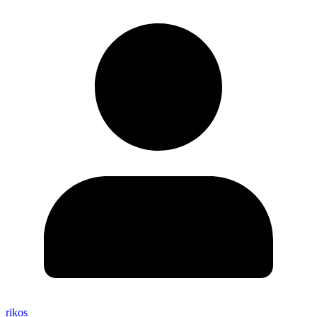
rikos