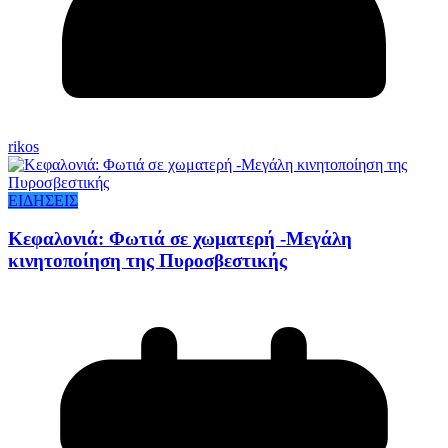
rikos
ΕΙΔΗΣΕΙΣ
Κεφαλονιά: Φωτιά σε χωματερή -Μεγάλη
κινητοποίηση της Πυροσβεστικής