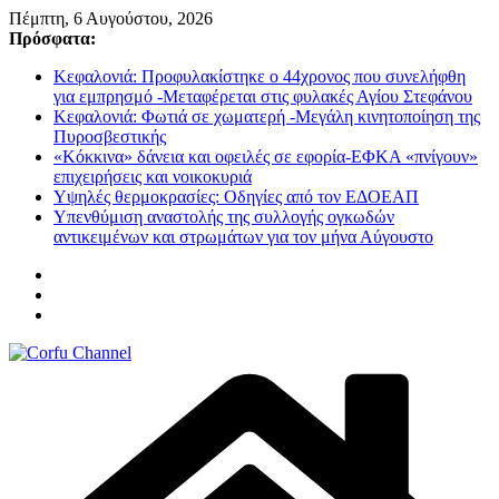
Μετάβαση
Πέμπτη, 6 Αυγούστου, 2026
σε
Πρόσφατα:
περιεχόμενο
Κεφαλονιά: Προφυλακίστηκε ο 44χρονος που συνελήφθη
για εμπρησμό -Μεταφέρεται στις φυλακές Αγίου Στεφάνου
Κεφαλονιά: Φωτιά σε χωματερή -Μεγάλη κινητοποίηση της
Πυροσβεστικής
«Κόκκινα» δάνεια και οφειλές σε εφορία-ΕΦΚΑ «πνίγουν»
επιχειρήσεις και νοικοκυριά
Υψηλές θερμοκρασίες: Οδηγίες από τον ΕΔΟΕΑΠ
Υπενθύμιση αναστολής της συλλογής ογκωδών
αντικειμένων και στρωμάτων για τον μήνα Αύγουστο