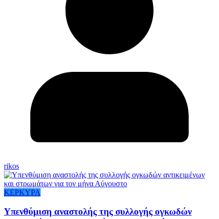
rikos
ΚΕΡΚΥΡΑ
Υπενθύμιση αναστολής της συλλογής ογκωδών