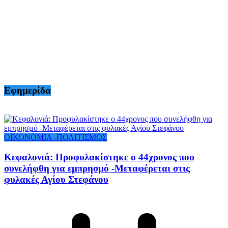
Εφημερίδα
ΟΙΚΟΝΟΜΙΑ -ΠΟΛΙΤΙΣΜΟΣ
Κεφαλονιά: Προφυλακίστηκε ο 44χρονος που
συνελήφθη για εμπρησμό -Μεταφέρεται στις
φυλακές Αγίου Στεφάνου