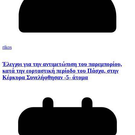
rikos
Έλεγχοι για την αντιμετώπιση του παρεμπορίου,
κατά την εορταστική περίοδο του Πάσχα, στην
Κέρκυρα Συνελήφθησαν -5- άτομα