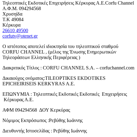
Τηλεοπτικές Εκδοτικές Επιχειρήσεις Κέρκυρας Α.Ε.Corfu Channel
Α.Φ.Μ. 094294568
Χρυσηίδα
Τ.Κ 49084
Κέρκυρα
26610 49500
corfutv@otenet.gr
Ο ιστότοπος αποτελεί ιδιοκτησία του τηλεοπτικού σταθμού
CORFU CHANNEL , (μέλος της Ένωσης Ενημερωτικών
Τηλεοράσεων Ελληνικής Περιφέρειας )
Διακριτικός Τίτλος : CORFU CHANNEL S.A. – corfuchannel.com
Δικαιούχος ονόματος:TILEOPTIKES EKDOTIKES
EPICHEIRISEIS KERKYRAS A.E.
ΕΠΩΝΥΜΙΑ : Τηλεοπτικές Εκδοτικές Εκδοτικές Επιχειρήσεις
Κέρκυρας Α.Ε.
ΑΦΜ 094294568 ΔΟΥ Κερκύρας
Νόμιμος Εκπρόσωπος :Ρεβύθης Ιωάννης
Διευθυντής Ιστοσελίδας : Ρεβύθης Ιωάννης