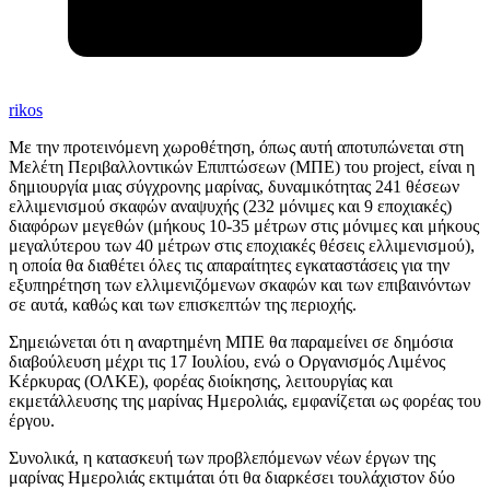
rikos
Με την προτεινόμενη χωροθέτηση, όπως αυτή αποτυπώνεται στη
Μελέτη Περιβαλλοντικών Επιπτώσεων (ΜΠΕ) του project, είναι η
δημιουργία μιας σύγχρονης μαρίνας, δυναμικότητας 241 θέσεων
ελλιμενισμού σκαφών αναψυχής (232 μόνιμες και 9 εποχιακές)
διαφόρων μεγεθών (μήκους 10-35 μέτρων στις μόνιμες και μήκους
μεγαλύτερου των 40 μέτρων στις εποχιακές θέσεις ελλιμενισμού),
η οποία θα διαθέτει όλες τις απαραίτητες εγκαταστάσεις για την
εξυπηρέτηση των ελλιμενιζόμενων σκαφών και των επιβαινόντων
σε αυτά, καθώς και των επισκεπτών της περιοχής.
Σημειώνεται ότι η αναρτημένη ΜΠΕ θα παραμείνει σε δημόσια
διαβούλευση μέχρι τις 17 Ιουλίου, ενώ ο Οργανισμός Λιμένος
Κέρκυρας (ΟΛΚΕ), φορέας διοίκησης, λειτουργίας και
εκμετάλλευσης της μαρίνας Ημερολιάς, εμφανίζεται ως φορέας του
έργου.
Συνολικά, η κατασκευή των προβλεπόμενων νέων έργων της
μαρίνας Ημερολιάς εκτιμάται ότι θα διαρκέσει τουλάχιστον δύο