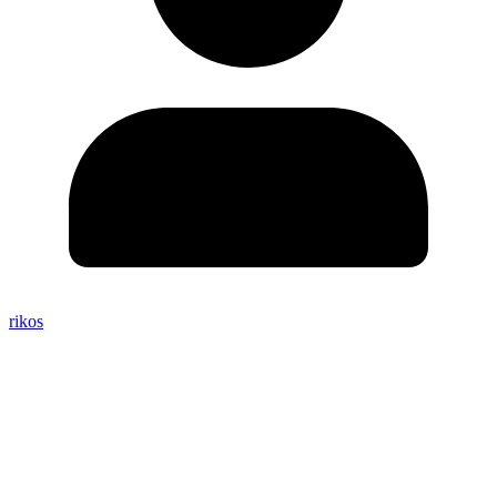
rikos