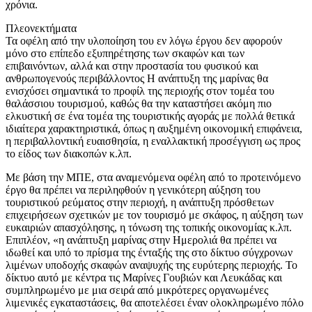
χρόνια.
Πλεονεκτήματα
Τα οφέλη από την υλοποίηση του εν λόγω έργου δεν αφορούν
μόνο στο επίπεδο εξυπηρέτησης των σκαφών και των
επιβαινόντων, αλλά και στην προστασία του φυσικού και
ανθρωπογενούς περιβάλλοντος Η ανάπτυξη της μαρίνας θα
ενισχύσει σημαντικά το προφίλ της περιοχής στον τομέα του
θαλάσσιου τουρισμού, καθώς θα την καταστήσει ακόμη πιο
ελκυστική σε ένα τομέα της τουριστικής αγοράς με πολλά θετικά
ιδιαίτερα χαρακτηριστικά, όπως η αυξημένη οικονομική επιφάνεια,
η περιβαλλοντική ευαισθησία, η εναλλακτική προσέγγιση ως προς
το είδος των διακοπών κ.λπ.
Με βάση την ΜΠΕ, στα αναμενόμενα οφέλη από το προτεινόμενο
έργο θα πρέπει να περιληφθούν η γενικότερη αύξηση του
τουριστικού ρεύματος στην περιοχή, η ανάπτυξη πρόσθετων
επιχειρήσεων σχετικών με τον τουρισμό με σκάφος, η αύξηση των
ευκαιριών απασχόλησης, η τόνωση της τοπικής οικονομίας κ.λπ.
Επιπλέον, «η ανάπτυξη μαρίνας στην Ημερολιά θα πρέπει να
ιδωθεί και υπό το πρίσμα της ένταξής της στο δίκτυο σύγχρονων
λιμένων υποδοχής σκαφών αναψυχής της ευρύτερης περιοχής. Το
δίκτυο αυτό με κέντρα τις Μαρίνες Γουβιών και Λευκάδας και
συμπληρωμένο με μια σειρά από μικρότερες οργανωμένες
λιμενικές εγκαταστάσεις, θα αποτελέσει έναν ολοκληρωμένο πόλο