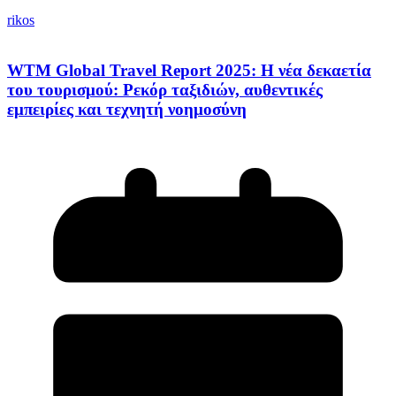
rikos
WTM Global Travel Report 2025: Η νέα δεκαετία
του τουρισμού: Ρεκόρ ταξιδιών, αυθεντικές
εμπειρίες και τεχνητή νοημοσύνη