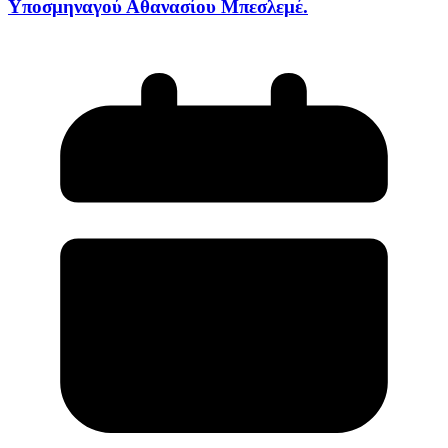
Υποσμηναγού Αθανασίου Μπεσλεμέ.