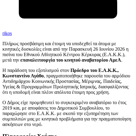
rikos
Πλήρως προσβάσιμη και έτοιμη να υποδεχθεί τα άτομα με
κινητικές δυσκολίες είναι από την Παρασκευή 26 Ιουνίου 2026 η
πισίνα του Εθνικού Αθλητικού Κέντρου Κέρκυρας (Ε.Α.Κ.Κ.),
μετά την
επαναλειτουργία του κινητού αναβατορίου ΑμεΑ
.
Η παράδοση του εξοπλισμού στον
Πρόεδρο του Ε.Α.Κ.Κ.,
Κωνσταντίνο Αγάθο
, πραγματοποιήθηκε παρουσία του αρμόδιου
Αντιδημάρχου Κοινωνικής Προστασίας, Μέριμνας, Παιδείας,
Υγείας & Προγραμμάτων Προληπτικής Ιατρικής, διασφαλίζοντας
ότι η υποδομή είναι πλέον απόλυτα έτοιμη προς χρήση.
Ο Δήμος είχε προμηθευτεί το συγκεκριμένο αναβατόριο το έτος
2019 και, με αποφάσεις του Δημοτικού Συμβουλίου, το
παραχώρησε στο Ε.Α.Κ.Κ. με σκοπό την εξυπηρέτηση των
συμπολιτών μας με κινητικά προβλήματα για την πραγματοποίηση
ασκήσεων στο νερό.