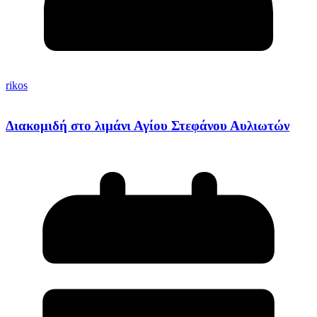
rikos
Διακομιδή στο λιμάνι Αγίου Στεφάνου Αυλιωτών