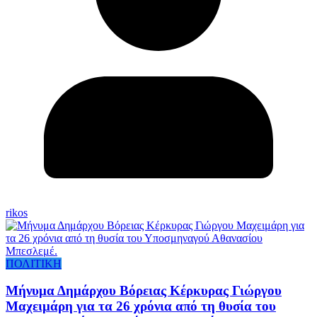
rikos
ΠΟΛΙΤΙΚΗ
Μήνυμα Δημάρχου Βόρειας Κέρκυρας Γιώργου
Μαχειμάρη για τα 26 χρόνια από τη θυσία του