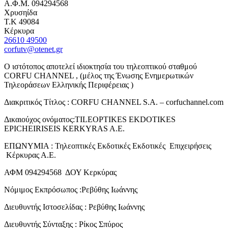
Α.Φ.Μ. 094294568
Χρυσηίδα
Τ.Κ 49084
Κέρκυρα
26610 49500
corfutv@otenet.gr
Ο ιστότοπος αποτελεί ιδιοκτησία του τηλεοπτικού σταθμού
CORFU CHANNEL , (μέλος της Ένωσης Ενημερωτικών
Τηλεοράσεων Ελληνικής Περιφέρειας )
Διακριτικός Τίτλος : CORFU CHANNEL S.A. – corfuchannel.com
Δικαιούχος ονόματος:TILEOPTIKES EKDOTIKES
EPICHEIRISEIS KERKYRAS A.E.
ΕΠΩΝΥΜΙΑ : Τηλεοπτικές Εκδοτικές Εκδοτικές Επιχειρήσεις
Κέρκυρας Α.Ε.
ΑΦΜ 094294568 ΔΟΥ Κερκύρας
Νόμιμος Εκπρόσωπος :Ρεβύθης Ιωάννης
Διευθυντής Ιστοσελίδας : Ρεβύθης Ιωάννης
Διευθυντής Σύνταξης : Ρίκος Σπύρος