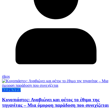
rikos
ΚΕΡΚΥΡΑ
Κυνοπιάστες: Αναβιώνει και φέτος το έθιμο της
τηγανίτας – Μια όμορφη παράδοση που συνεχίζεται