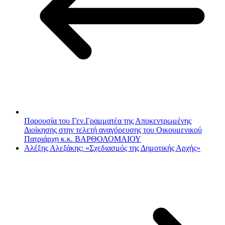
Παρουσία του Γεν.Γραμματέα της Αποκεντρωμένης
Διοίκησης στην τελετή αναγόρευσης του Οικουμενικού
Πατριάρχη κ.κ. ΒΑΡΘΟΛΟΜΑΙΟΥ
Αλέξης Αλεξάκης: «Σχεδιασμός της Δημοτικής Αρχής»