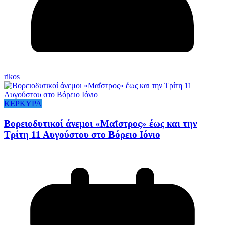
rikos
ΚΕΡΚΥΡΑ
Βορειοδυτικοί άνεμοι «Μαΐστρος» έως και την
Τρίτη 11 Αυγούστου στο Βόρειο Ιόνιο