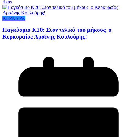
rikos
ΚΕΡΚΥΡΑ
Παγκόσμιο Κ20: Στον τελικό του μήκους ο
Κερκυραίος Αρσένης Κουλούρης!