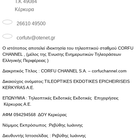
Τ.Κ 49084
Κέρκυρα
26610 49500
corfutv@otenet.gr
Ο ιστότοπος αποτελεί ιδιοκτησία του τηλεοπτικού σταθμού CORFU
CHANNEL , (μέλος της Ένωσης Ενημερωτικών Τηλεοράσεων
Ελληνικής Περιφέρειας )
Διακριτικός Τίτλος : CORFU CHANNEL S.A. – corfuchannel.com
Δικαιούχος ονόματος:TILEOPTIKES EKDOTIKES EPICHEIRISEIS
KERKYRAS A.E.
ΕΠΩΝΥΜΙΑ : Τηλεοπτικές Εκδοτικές Εκδοτικές Επιχειρήσεις
Κέρκυρας Α.Ε.
ΑΦΜ 094294568 ΔΟΥ Κερκύρας
Νόμιμος Εκπρόσωπος :Ρεβύθης Ιωάννης
Διευθυντής Ιστοσελίδας : Ρεβύθης Ιωάννης