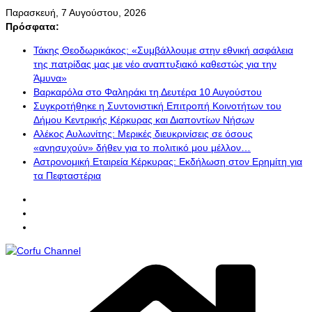
Μετάβαση
Παρασκευή, 7 Αυγούστου, 2026
σε
Πρόσφατα:
περιεχόμενο
Τάκης Θεοδωρικάκος: «Συμβάλλουμε στην εθνική ασφάλεια
της πατρίδας μας με νέο αναπτυξιακό καθεστώς για την
Άμυνα»
Βαρκαρόλα στο Φαληράκι τη Δευτέρα 10 Αυγούστου
Συγκροτήθηκε η Συντονιστική Επιτροπή Κοινοτήτων του
Δήμου Κεντρικής Κέρκυρας και Διαποντίων Νήσων
Αλέκος Αυλωνίτης: Μερικές διευκρινίσεις σε όσους
«ανησυχούν» δήθεν για το πολιτικό μου μέλλον…
Αστρονομική Εταιρεία Κέρκυρας: Εκδήλωση στον Ερημίτη για
τα Πεφταστέρια