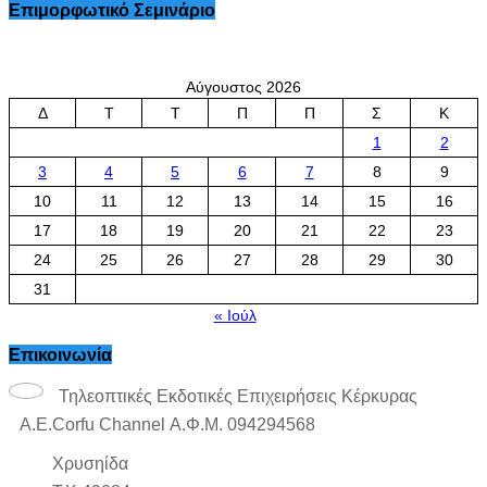
Επιμορφωτικό Σεμινάριο
Αύγουστος 2026
Δ
Τ
Τ
Π
Π
Σ
Κ
1
2
3
4
5
6
7
8
9
10
11
12
13
14
15
16
17
18
19
20
21
22
23
24
25
26
27
28
29
30
31
« Ιούλ
Επικοινωνία
Τηλεοπτικές Εκδοτικές Επιχειρήσεις Κέρκυρας
Α.Ε.Corfu Channel Α.Φ.Μ. 094294568
Χρυσηίδα