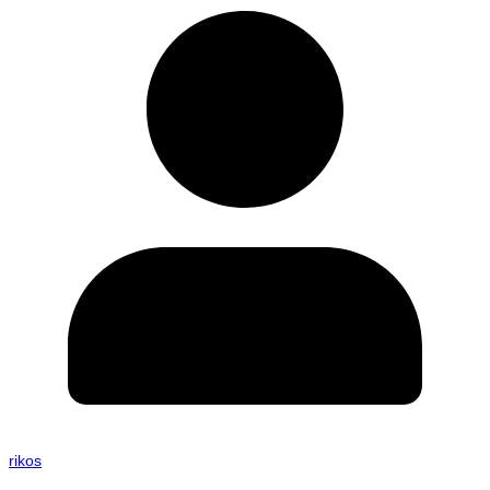
rikos