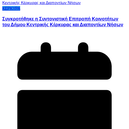
ΚΕΡΚΥΡΑ
Συγκροτήθηκε η Συντονιστική Επιτροπή Κοινοτήτων
του Δήμου Κεντρικής Κέρκυρας και Διαποντίων Νήσων