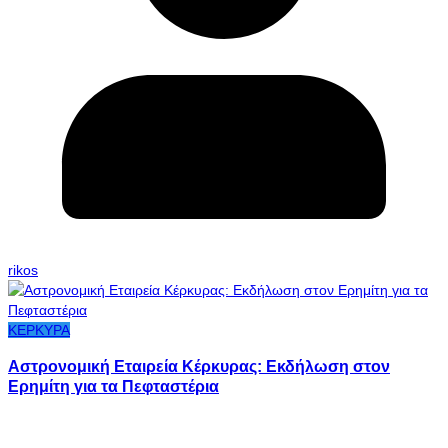
rikos
ΚΕΡΚΥΡΑ
Αστρονομική Εταιρεία Κέρκυρας: Εκδήλωση στον
Ερημίτη για τα Πεφταστέρια