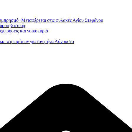
εμπρησμό -Μεταφέρεται στις φυλακές Αγίου Στεφάνου
Πυροσβεστικής
χειρήσεις και νοικοκυριά
και στρωμάτων για τον μήνα Αύγουστο