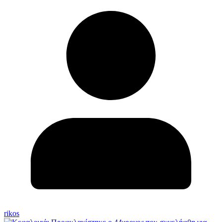
rikos