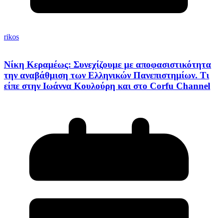
rikos
Νίκη Κεραμέως: Συνεχίζουμε με αποφασιστικότητα
την αναβάθμιση των Ελληνικών Πανεπιστημίων. Τι
είπε στην Ιωάννα Κουλούρη και στο Corfu Channel