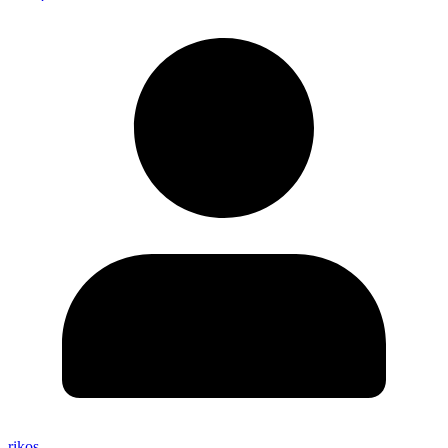
rikos