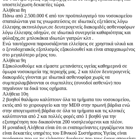
υποστελέχωση δεκαετίες τώρα.
Αλήθεια 8η
Πάνω από 2.500.000 € από τον προϋπολογισμό του νοσοκομείου
σπαταλώνται για τις γνωματεύσεις σε ιδιωτικές εξετάσεις λόγω
έλλειψης ακτινολόγων,σε δευτερογενείς διακομιδές ασθενοφόρων
λόγω έλλειψης οδηγών, σε ιδιωτικά συνεργεία καθαριότητας και
φύλαξης,σε μπλοκάκια ιδιωτών γιατρών κλπ .
Ενώ ταυτόχρονα παρουσιάζονται ελλείψεις σε χρηστικά υλικά και
ο ξενοδοχειακός εξοπλισμός εξακολουθεί και είναι απαρχαιωμένος
στο μεγαλύτερο μέρος του.
Αλήθεια 9η
Εξακολουθούμε και είμαστε μετανάστες υγείας καθημερινά σε
όμωρα νοσοκομεία της περιοχής μας. 2 και πλέον δευτερογενείς
διακομιδές γίνονται με ιδιωτικά ασθενοφόρα χωρίς να
συμπεριλαμβάνονται οι συμπολίτες (συνοδοί ασθενών) που
πηγαίνουν τα δικά τους οχήματα.
Αλήθεια 10η
2 βοηθοί θαλάμου καλύπτουν όλα τα τμήματα του νοσοκομείου,
εκτός από το χειρουργείο και την ΜΕΘ στην πρωινή βάρδια ενώ
στην απογευματινή βάρδια σε όλα τα τμήματα και τις κλινικές
καλύπτονται από 2 και πολλές φορές από 1 βοηθό για την
εξυπηρέτηση που δικαιούνται 200 νοσηλευόμενοι και πλέον.
Η μοναδική Αλήθεια είναι ότι οι εναπομείναντες εργαζόμενοι που
είναι δεκαετίες υπηρέτες του Εθνικού Συστήματος Υγείας είναι
περήφανοι που με τις ελάχιστες δυνάμεις που τους έχουν απομείνει