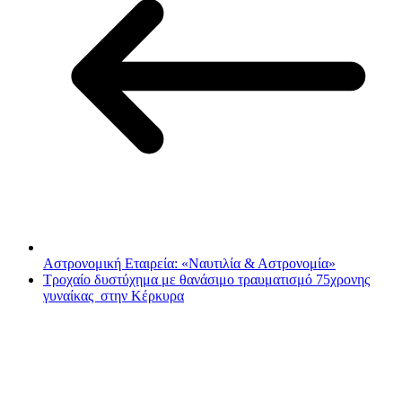
Αστρονομική Εταιρεία: «Ναυτιλία & Αστρονομία»
Τροχαίο δυστύχημα με θανάσιμο τραυματισμό 75χρονης
γυναίκας στην Κέρκυρα