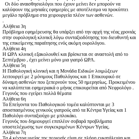
Οι δύο αναισθησιολόγοι που έχουν μείνει δεν μπορούν να
καλύψουν της μηνιαίες εφημερίες με αποτέλεσμα να προκύπτει
μεγάλο πρόβλημα στα χειρουργεία πλέον των ασθενών.
.
Αλήθεια 3η
Πρόβλημα εφημέρευσης θα υπάρξει από την αρχή της νέας χρονιάς
στην ουρολογική κλινική λόγω συνταξιοδότησης του διευθυντή και
της επικείμενης παραίτησης ενός ακόμη ουρολόγου.
Αλήθεια 4η
Η ΩΡΛ κλινική εξακολουθεί και βρίσκεται σε αναστολή από το
Σεπτέμβριο , έχει μείνει μόνο μια γιατρό ΩΡΛ.
Αλήθεια 5η
Η Παθολογική κλινική και η Μονάδα Ειδικών λοιμώξεων
λειτουργεί με 2 μόνιμους Παθολόγους και 1 Επικουρικό σε
δύναμη ασθενών που ξεπερνούν τους 50 ημερησίως. Προκειμένου
να καλύπτεται εφημεριακά ο μήνας επικουρείται από Νεφρολόγο .
Γεγονός που εγείρει πολλά θέματα
Αλήθεια 6η
Τα Επείγοντα του Παθολογικού τομέα καλύπτονται με 3
αποσπασμένους γενικούς γιατρούς από τα Κέντρα Υγείας και 1
Παθολόγο συνταξιούχο με μπλοκάκι.
Γεγονός που δημιουργεί επιπλέον σοβαρά προβλήματα
υποστελέχωσης των συγκεκριμένων Κέντρων Υγείας.
Αλήθεια 7η
Τα 4 κέντρα υγείας της περιοχής είναι σε πλήρη εγκατάλειψη και