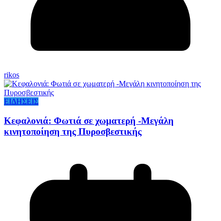
rikos
ΕΙΔΗΣΕΙΣ
Κεφαλονιά: Φωτιά σε χωματερή -Μεγάλη
κινητοποίηση της Πυροσβεστικής