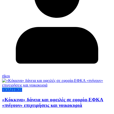
rikos
ΠΟΛΙΤΙΚΗ
«Κόκκινα» δάνεια και οφειλές σε εφορία-ΕΦΚΑ
«πνίγουν» επιχειρήσεις και νοικοκυριά