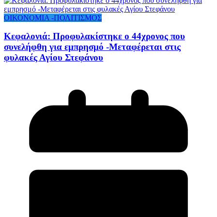
ΟΙΚΟΝΟΜΙΑ -ΠΟΛΙΤΙΣΜΟΣ
Κεφαλονιά: Προφυλακίστηκε ο 44χρονος που
συνελήφθη για εμπρησμό -Μεταφέρεται στις
φυλακές Αγίου Στεφάνου