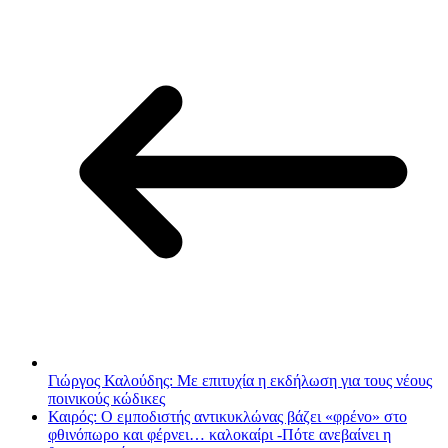
Γιώργος Καλούδης: Με επιτυχία η εκδήλωση για τους νέους
ποινικούς κώδικες
Καιρός: Ο εμποδιστής αντικυκλώνας βάζει «φρένο» στο
φθινόπωρο και φέρνει… καλοκαίρι -Πότε ανεβαίνει η