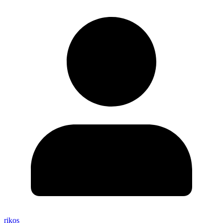
rikos