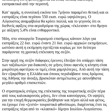
εισπρακτικά από την περσινή.
Κατ’ αρχάς, η συνολική εικόνα του 7μήνου παραμένει θετική και οι
εισπράξεις είναι περίπου 550 εκατ. ευρώ υψηλότερες. Ο
Αύγουστος αναμφίβολα θα κρίνει πολλά, και το γεγονός ότι οι
διεθνείς αφίξεις στα αεροδρόμια της χώρας «έκλεισαν» στο 8μηνο
με αύξηση 5,4% είναι ενθαρρυντικό.
Ήδη, στο υπουργείο Τουρισμού επισήμως κάνουν λόγο για
εισπράξεις 22 δισ. ευρώ έναντι 21 δισ. ευρώ αρχικών εκτιμήσεων,
ωστόσο αυτή η εκτίμηση σχετίζεται κυρίως με τον δεύτερο
παράγοντα: τη χρονική επέκταση της σεζόν.
Στην αρχή της σεζόν διάφορες έρευνες έδειξαν ότι υπάρχει τάση
των ταξιδιωτών για διακοπές σε μήνες όπου αφενός η κίνηση είναι
μικρότερη αφετέρου οι τιμές είναι χαμηλότερες. Από αυτή την τάση
δεν εξαιρέθηκε η Ελλάδα και όποιος περιδιάβαινε τους δρόμους
της Αθήνας την άνοιξη, βρισκόταν αντιμέτωπος με ασυνήθιστα
μεγάλο αριθμό επισκεπτών.
Ο στρατηγικός στόχος της επέκτασης της τουριστικής σεζόν πέρα
από τους καλοκαιρινούς μήνες, δεν είναι καινούργιος. Οι υψηλές
για την εποχή θερμοκρασίες βοήθησαν και πέρσι αλλά και φέτος,
να έχουμε ένα «ζεστό» τουριστικά φθινόπωρο, διαχέοντας έτσι τις
εισπράξεις πέρα από το «κλασικό» δίμηνο Ιουλίου-Αυγούστου.