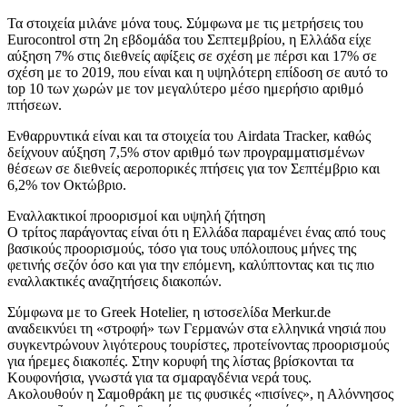
Τα στοιχεία μιλάνε μόνα τους. Σύμφωνα με τις μετρήσεις του
Eurocontrol στη 2η εβδομάδα του Σεπτεμβρίου, η Ελλάδα είχε
αύξηση 7% στις διεθνείς αφίξεις σε σχέση με πέρσι και 17% σε
σχέση με το 2019, που είναι και η υψηλότερη επίδοση σε αυτό το
top 10 των χωρών με τον μεγαλύτερο μέσο ημερήσιο αριθμό
πτήσεων.
Ενθαρρυντικά είναι και τα στοιχεία του Airdata Tracker, καθώς
δείχνουν αύξηση 7,5% στον αριθμό των προγραμματισμένων
θέσεων σε διεθνείς αεροπορικές πτήσεις για τον Σεπτέμβριο και
6,2% τον Οκτώβριο.
Εναλλακτικοί προορισμοί και υψηλή ζήτηση
Ο τρίτος παράγοντας είναι ότι η Ελλάδα παραμένει ένας από τους
βασικούς προορισμούς, τόσο για τους υπόλοιπους μήνες της
φετινής σεζόν όσο και για την επόμενη, καλύπτοντας και τις πιο
εναλλακτικές αναζητήσεις διακοπών.
Σύμφωνα με το Greek Hotelier, η ιστοσελίδα Merkur.de
αναδεικνύει τη «στροφή» των Γερμανών στα ελληνικά νησιά που
συγκεντρώνουν λιγότερους τουρίστες, προτείνοντας προορισμούς
για ήρεμες διακοπές. Στην κορυφή της λίστας βρίσκονται τα
Κουφονήσια, γνωστά για τα σμαραγδένια νερά τους.
Ακολουθούν η Σαμοθράκη με τις φυσικές «πισίνες», η Αλόννησος