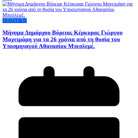
ΠΟΛΙΤΙΚΗ
Μήνυμα Δημάρχου Βόρειας Κέρκυρας Γιώργου
Μαχειμάρη για τα 26 χρόνια από τη θυσία του
Υποσμηναγού Αθανασίου Μπεσλεμέ.