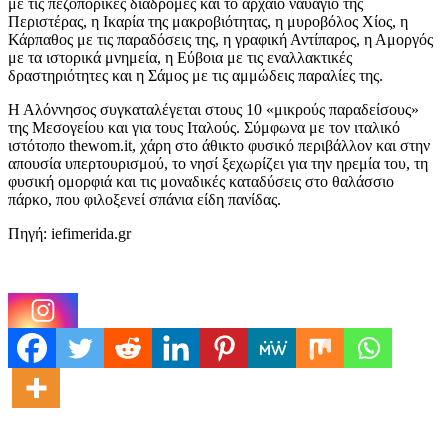
με τις πεζοπορικές διαδρομές και το αρχαίο ναυάγιο της
Περιστέρας, η Ικαρία της μακροβιότητας, η μυροβόλος Χίος, η
Κάρπαθος με τις παραδόσεις της, η γραφική Αντίπαρος, η Αμοργός
με τα ιστορικά μνημεία, η Εύβοια με τις εναλλακτικές
δραστηριότητες και η Σάμος με τις αμμώδεις παραλίες της.
Η Αλόννησος συγκαταλέγεται στους 10 «μικρούς παραδείσους»
της Μεσογείου και για τους Ιταλούς. Σύμφωνα με τον ιταλικό
ιστότοπο thewom.it, χάρη στο άθικτο φυσικό περιβάλλον και στην
απουσία υπερτουρισμού, το νησί ξεχωρίζει για την ηρεμία του, τη
φυσική ομορφιά και τις μοναδικές καταδύσεις στο θαλάσσιο
πάρκο, που φιλοξενεί σπάνια είδη πανίδας.
Πηγή: iefimerida.gr