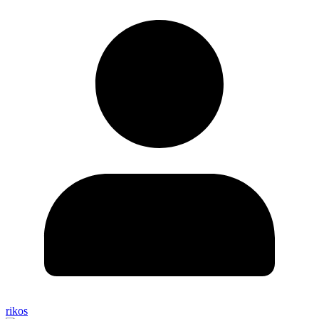
rikos