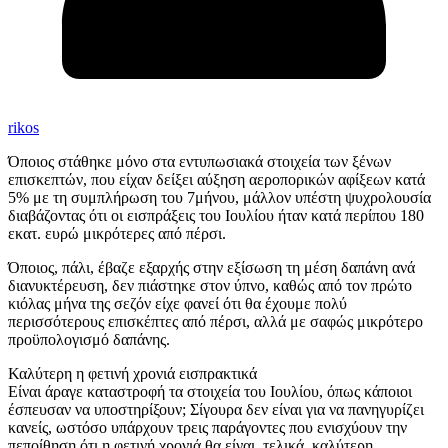
rikos
Όποιος στάθηκε μόνο στα εντυπωσιακά στοιχεία των ξένων
επισκεπτών, που είχαν δείξει αύξηση αεροπορικών αφίξεων κατά
5% με τη συμπλήρωση του 7μήνου, μάλλον υπέστη ψυχρολουσία
διαβάζοντας ότι οι εισπράξεις του Ιουλίου ήταν κατά περίπου 180
εκατ. ευρώ μικρότερες από πέρσι.
Όποιος, πάλι, έβαζε εξαρχής στην εξίσωση τη μέση δαπάνη ανά
διανυκτέρευση, δεν πιάστηκε στον ύπνο, καθώς από τον πρώτο
κιόλας μήνα της σεζόν είχε φανεί ότι θα έχουμε πολύ
περισσότερους επισκέπτες από πέρσι, αλλά με σαφώς μικρότερο
προϋπολογισμό δαπάνης.
Καλύτερη η φετινή χρονιά εισπρακτικά
Είναι άραγε καταστροφή τα στοιχεία του Ιουλίου, όπως κάποιοι
έσπευσαν να υποστηρίξουν; Σίγουρα δεν είναι για να πανηγυρίζει
κανείς, ωστόσο υπάρχουν τρεις παράγοντες που ενισχύουν την
πεποίθηση ότι η φετινή χρονιά θα είναι, τελικά, καλύτερη