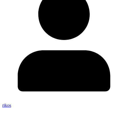
rikos