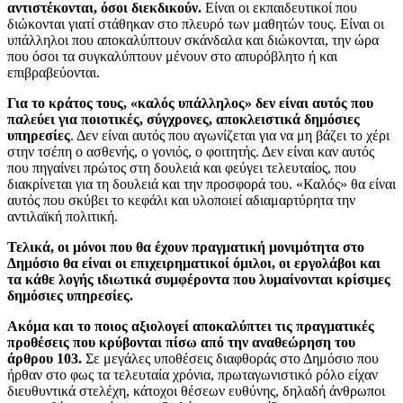
αντιστέκονται, όσοι διεκδικούν.
Είναι οι εκπαιδευτικοί που
διώκονται γιατί στάθηκαν στο πλευρό των μαθητών τους. Είναι οι
υπάλληλοι που αποκαλύπτουν σκάνδαλα και διώκονται, την ώρα
που όσοι τα συγκαλύπτουν μένουν στο απυρόβλητο ή και
επιβραβεύονται.
Για το κράτος τους, «καλός υπάλληλος» δεν είναι αυτός που
παλεύει για ποιοτικές, σύγχρονες, αποκλειστικά δημόσιες
υπηρεσίες
. Δεν είναι αυτός που αγωνίζεται για να μη βάζει το χέρι
στην τσέπη ο ασθενής, ο γονιός, ο φοιτητής. Δεν είναι καν αυτός
που πηγαίνει πρώτος στη δουλειά και φεύγει τελευταίος, που
διακρίνεται για τη δουλειά και την προσφορά του. «Καλός» θα είναι
αυτός που σκύβει το κεφάλι και υλοποιεί αδιαμαρτύρητα την
αντιλαϊκή πολιτική.
Τελικά, οι μόνοι που θα έχουν πραγματική μονιμότητα στο
Δημόσιο θα είναι οι επιχειρηματικοί όμιλοι, οι εργολάβοι και
τα κάθε λογής ιδιωτικά συμφέροντα που λυμαίνονται κρίσιμες
δημόσιες υπηρεσίες.
Ακόμα και το ποιος αξιολογεί αποκαλύπτει τις πραγματικές
προθέσεις που κρύβονται πίσω από την αναθεώρηση του
άρθρου 103.
Σε μεγάλες υποθέσεις διαφθοράς στο Δημόσιο που
ήρθαν στο φως τα τελευταία χρόνια, πρωταγωνιστικό ρόλο είχαν
διευθυντικά στελέχη, κάτοχοι θέσεων ευθύνης, δηλαδή άνθρωποι