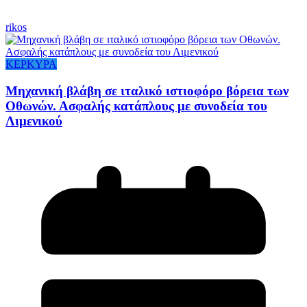
rikos
ΚΕΡΚΥΡΑ
Μηχανική βλάβη σε ιταλικό ιστιοφόρο βόρεια των
Οθωνών. Ασφαλής κατάπλους με συνοδεία του
Λιμενικού