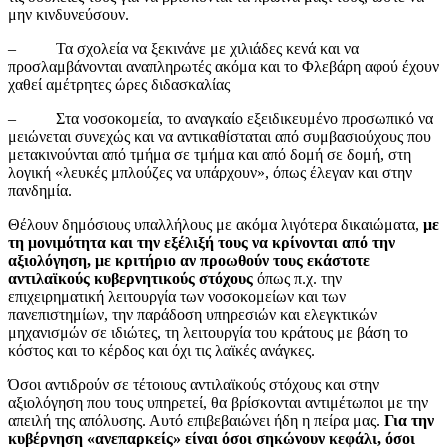
μην κινδυνεύσουν.
– Τα σχολεία να ξεκινάνε με χιλιάδες κενά και να
προσλαμβάνονται αναπληρωτές ακόμα και το Φλεβάρη αφού έχουν
χαθεί αμέτρητες ώρες διδασκαλίας
– Στα νοσοκομεία, το αναγκαίο εξειδικευμένο προσωπικό να
μειώνεται συνεχώς και να αντικαθίσταται από συμβασιούχους που
μετακινούνται από τμήμα σε τμήμα και από δομή σε δομή, στη
λογική «λευκές μπλούζες να υπάρχουν», όπως έλεγαν και στην
πανδημία.
Θέλουν δημόσιους υπαλλήλους με ακόμα λιγότερα δικαιώματα,
με
τη μονιμότητα και την εξέλιξή τους να κρίνονται από την
αξιολόγηση, με κριτήριο αν προωθούν τους εκάστοτε
αντιλαϊκούς κυβερνητικούς στόχους
όπως π.χ. την
επιχειρηματική λειτουργία των νοσοκομείων και των
πανεπιστημίων, την παράδοση υπηρεσιών και ελεγκτικών
μηχανισμών σε ιδιώτες, τη λειτουργία του κράτους με βάση το
κόστος και το κέρδος και όχι τις λαϊκές ανάγκες.
Όσοι αντιδρούν σε τέτοιους αντιλαϊκούς στόχους και στην
αξιολόγηση που τους υπηρετεί, θα βρίσκονται αντιμέτωποι με την
απειλή της απόλυσης. Αυτό επιβεβαιώνει ήδη η πείρα μας.
Για την
κυβέρνηση «ανεπαρκείς» είναι όσοι σηκώνουν κεφάλι, όσοι