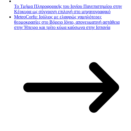
Το Τμήμα Πληροφορικής του Ιονίου Πανεπιστημίου στην
Κέρκυρα ως σύγχρονη επιλογή στο μηχανογραφικό
MeteoCorfu: Ιούλιος με ελαφρώς χαμηλότερες
θερμοκρασίες στο Βόρειο Ιόνιο, απογευματινή αστάθεια
στην Ήπειρο και τρίτο κύμα καύσωνα στην Ισπανία