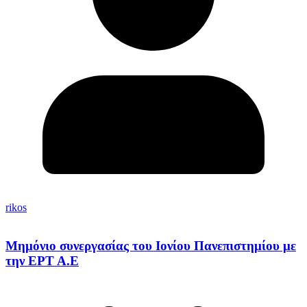
rikos
Μημόνιο συνεργασίας του Ιονίου Πανεπιστημίου με
την ΕΡΤ Α.Ε