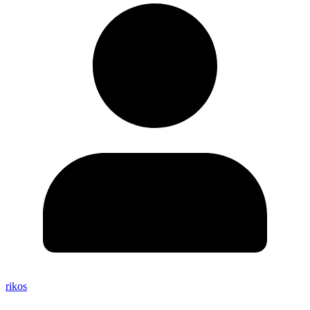
rikos