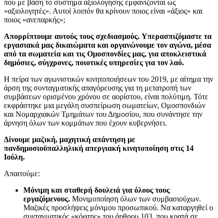
που με βάση το σύστημα αξιολόγησης εμφανίζονται ως
«αξιολογητές». Αυτοί λοιπόν θα κρίνουν ποιος είναι «άξιος» και
ποιος «ανεπαρκής»;
Απορρίπτουμε αυτούς τους σχεδιασμούς.
Υπερασπιζόμαστε τα
εργασιακά μας δικαιώματα και οργανώνουμε τον αγώνα, μέσα
από τα σωματεία και τις Ομοσπονδίες μας, για αποκλειστικά
δημόσιες, σύγχρονες, ποιοτικές υπηρεσίες για τον λαό.
Η πείρα των αγωνιστικών κινητοποιήσεων του 2019, με αίτημα την
άρση της συνταγματικής απαγόρευσης για τη μετατροπή των
συμβάσεων ορισμένου χρόνου σε αορίστου, είναι πολύτιμη. Τότε
εκφράστηκε μια μεγάλη συσπείρωση σωματείων, Ομοσπονδιών
και Νομαρχιακών Τμημάτων του Δημοσίου, που συνάντησε την
άρνηση όλων των κομμάτων που έχουν κυβερνήσει.
Δίνουμε μαζική, μαχητική απάντηση με
πανδημοσιοϋπαλληλική απεργιακή κινητοποίηση στις 14
Ιούλη.
Απαιτούμε:
Μόνιμη και σταθερή δουλειά για όλους τους
εργαζόμενους.
Μονιμοποίηση όλων των συμβασιούχων.
Μαζικές προσλήψεις μόνιμου προσωπικού. Να καταργηθεί ο
συνταγματικός «κόφτης» του άρθρου 103, που κρατά σε