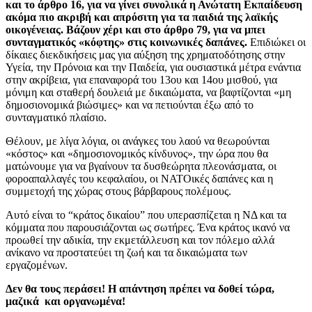
και
το άρθρο 16,
για να γίνει συνολικά η Ανώτατη Εκπαίδευση
ακόμα πιο ακριβή και απρόσιτη για τα παιδιά της λαϊκής
οικογένειας. Βάζουν χέρι και στο
άρθρο 79,
για να μπει
συνταγματικός «κόφτης» στις κοινωνικές δαπάνες.
Επιδιώκει οι
δίκαιες διεκδικήσεις μας για αύξηση της χρηματοδότησης στην
Υγεία, την Πρόνοια και την Παιδεία, για ουσιαστικά μέτρα ενάντια
στην ακρίβεια, για επαναφορά του 13ου και 14ου μισθού, για
μόνιμη και σταθερή δουλειά με δικαιώματα, να βαφτίζονται «μη
δημοσιονομικά βιώσιμες» και να πετιούνται έξω από το
συνταγματικό πλαίσιο.
Θέλουν, με λίγα λόγια, οι ανάγκες του λαού να θεωρούνται
«κόστος» και «δημοσιονομικός κίνδυνος», την ώρα που θα
ματώνουμε για να βγαίνουν τα δυσθεώρητα πλεονάσματα, οι
φοροαπαλλαγές του κεφαλαίου, οι ΝΑΤΟικές δαπάνες και η
συμμετοχή της χώρας στους βάρβαρους πολέμους.
Αυτό είναι το “κράτος δικαίου” που υπερασπίζεται η ΝΔ και τα
κόμματα που παρουσιάζονται ως σωτήρες. Ένα κράτος ικανό να
προωθεί την αδικία, την εκμετάλλευση και τον πόλεμο αλλά
ανίκανο να προστατεύει τη ζωή και τα δικαιώματα των
εργαζομένων.
Δεν θα τους περάσει! Η απάντηση πρέπει να δοθεί τώρα,
μαζικά και οργανωμένα!