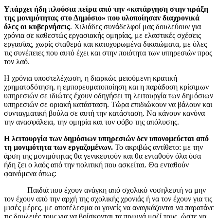
Υπάρχει ήδη πλούσια πείρα από την «κατάργηση στην πράξη
της μονιμότητας στο Δημόσιο» που υλοποίησαν διαχρονικά
όλες οι κυβερνήσεις
. Χιλιάδες συνάδελφοί μας δουλεύουν για
χρόνια σε καθεστώς εργασιακής ομηρίας, με ελαστικές σχέσεις
εργασίας, χωρίς σταθερά και κατοχυρωμένα δικαιώματα, με όλες
τις συνέπειες που αυτό έχει και στην ποιότητα των υπηρεσιών προς
τον λαό.
Η χρόνια υποστελέχωση, η διαρκώς μειούμενη κρατική
χρηματοδότηση, η εμπορευματοποίηση και η παράδοση κρίσιμων
υπηρεσιών σε ιδιώτες έχουν οδηγήσει τη λειτουργία των δημόσιων
υπηρεσιών σε οριακή κατάσταση. Τώρα επιδιώκουν να βάλουν και
συνταγματική βούλα σε αυτή την κατάσταση. Να κάνουν κανόνα
την ανασφάλεια, την ομηρία και τον φόβο της απόλυσης.
Η λειτουργία των δημόσιων υπηρεσιών δεν υπονομεύεται από
τη μονιμότητα των εργαζομένων.
Το ακριβώς αντίθετο: με την
άρση της μονιμότητας θα γενικευτούν και θα ενταθούν όλα όσα
ήδη ζει ο λαός από την πολιτική που ασκείται. Θα ενταθούν
φαινόμενα όπως:
– Παιδιά που έχουν ανάγκη από σχολικό νοσηλευτή να μην
τον έχουν από την αρχή της σχολικής χρονιάς ή να τον έχουν για τις
μισές μέρες, με αποτέλεσμα οι γονείς να αναγκάζονται να παρατάνε
τις δουλειές τους για να βρίσκονται τα πρωινά μαζί τους, ώστε να