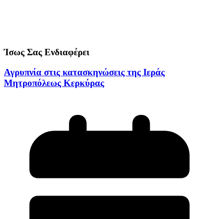
Ίσως Σας Ενδιαφέρει
Αγρυπνία στις κατασκηνώσεις της Ιεράς
Μητροπόλεως Κερκύρας