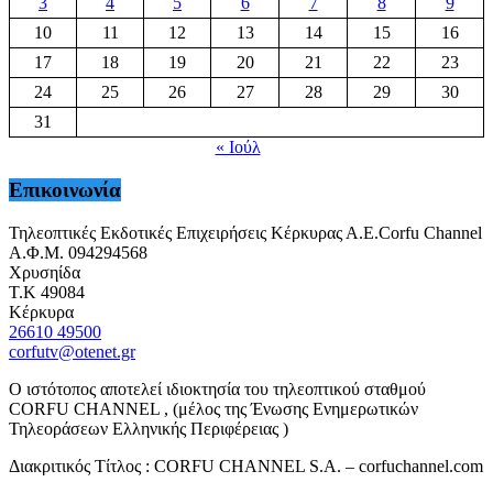
3
4
5
6
7
8
9
10
11
12
13
14
15
16
17
18
19
20
21
22
23
24
25
26
27
28
29
30
31
« Ιούλ
Επικοινωνία
Τηλεοπτικές Εκδοτικές Επιχειρήσεις Κέρκυρας Α.Ε.Corfu Channel
Α.Φ.Μ. 094294568
Χρυσηίδα
Τ.Κ 49084
Κέρκυρα
26610 49500
corfutv@otenet.gr
Ο ιστότοπος αποτελεί ιδιοκτησία του τηλεοπτικού σταθμού
CORFU CHANNEL , (μέλος της Ένωσης Ενημερωτικών
Τηλεοράσεων Ελληνικής Περιφέρειας )
Διακριτικός Τίτλος : CORFU CHANNEL S.A. – corfuchannel.com