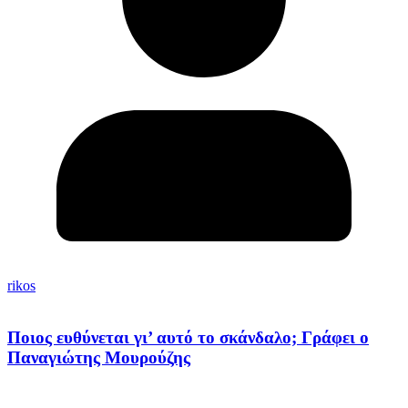
rikos
Ποιος ευθύνεται γι’ αυτό το σκάνδαλο; Γράφει ο
Παναγιώτης Μουρούζης