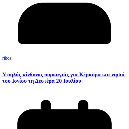
rikos
Υψηλός κίνδυνος πυρκαγιάς για Κέρκυρα και νησιά
του Ιονίου τη Δευτέρα 20 Ιουλίου