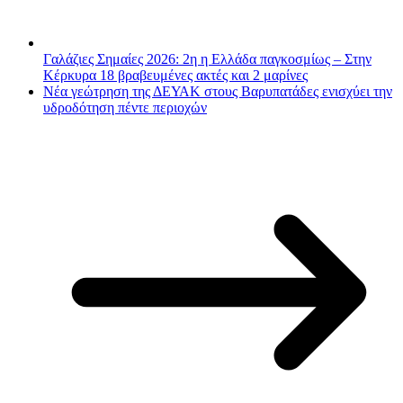
Γαλάζιες Σημαίες 2026: 2η η Ελλάδα παγκοσμίως – Στην
Κέρκυρα 18 βραβευμένες ακτές και 2 μαρίνες
Νέα γεώτρηση της ΔΕΥΑΚ στους Βαρυπατάδες ενισχύει την
υδροδότηση πέντε περιοχών