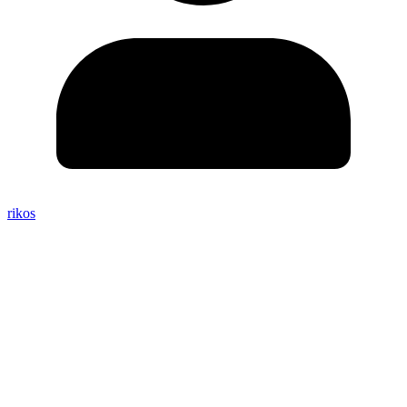
rikos