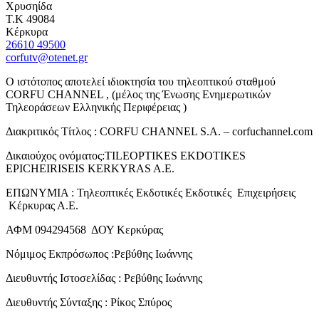
Χρυσηίδα
Τ.Κ 49084
Κέρκυρα
26610 49500
corfutv@otenet.gr
Ο ιστότοπος αποτελεί ιδιοκτησία του τηλεοπτικού σταθμού
CORFU CHANNEL , (μέλος της Ένωσης Ενημερωτικών
Τηλεοράσεων Ελληνικής Περιφέρειας )
Διακριτικός Τίτλος : CORFU CHANNEL S.A. – corfuchannel.com
Δικαιούχος ονόματος:TILEOPTIKES EKDOTIKES
EPICHEIRISEIS KERKYRAS A.E.
ΕΠΩΝΥΜΙΑ : Τηλεοπτικές Εκδοτικές Εκδοτικές Επιχειρήσεις
Κέρκυρας Α.Ε.
ΑΦΜ 094294568 ΔΟΥ Κερκύρας
Νόμιμος Εκπρόσωπος :Ρεβύθης Ιωάννης
Διευθυντής Ιστοσελίδας : Ρεβύθης Ιωάννης
Διευθυντής Σύνταξης : Ρίκος Σπύρος