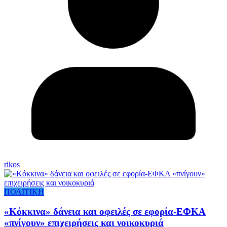
rikos
ΠΟΛΙΤΙΚΗ
«Κόκκινα» δάνεια και οφειλές σε εφορία-ΕΦΚΑ
«πνίγουν» επιχειρήσεις και νοικοκυριά