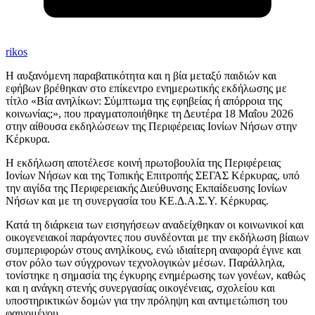
rikos
Η αυξανόμενη παραβατικότητα και η βία μεταξύ παιδιών και
εφήβων βρέθηκαν στο επίκεντρο ενημερωτικής εκδήλωσης με
τίτλο «Βία ανηλίκων: Σύμπτωμα της εφηβείας ή απόρροια της
κοινωνίας;», που πραγματοποιήθηκε τη Δευτέρα 18 Μαΐου 2026
στην αίθουσα εκδηλώσεων της Περιφέρειας Ιονίων Νήσων στην
Κέρκυρα.
Η εκδήλωση αποτέλεσε κοινή πρωτοβουλία της Περιφέρειας
Ιονίων Νήσων και της Τοπικής Επιτροπής ΣΕΓΑΣ Κέρκυρας, υπό
την αιγίδα της Περιφερειακής Διεύθυνσης Εκπαίδευσης Ιονίων
Νήσων και με τη συνεργασία του ΚΕ.Δ.Α.Σ.Υ. Κέρκυρας.
Κατά τη διάρκεια των εισηγήσεων αναδείχθηκαν οι κοινωνικοί και
οικογενειακοί παράγοντες που συνδέονται με την εκδήλωση βίαιων
συμπεριφορών στους ανηλίκους, ενώ ιδιαίτερη αναφορά έγινε και
στον ρόλο των σύγχρονων τεχνολογικών μέσων. Παράλληλα,
τονίστηκε η σημασία της έγκυρης ενημέρωσης των γονέων, καθώς
και η ανάγκη στενής συνεργασίας οικογένειας, σχολείου και
υποστηρικτικών δομών για την πρόληψη και αντιμετώπιση του
φαινομένου.