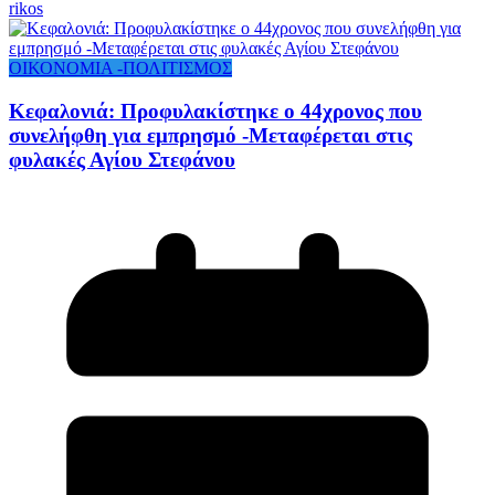
rikos
ΟΙΚΟΝΟΜΙΑ -ΠΟΛΙΤΙΣΜΟΣ
Κεφαλονιά: Προφυλακίστηκε ο 44χρονος που
συνελήφθη για εμπρησμό -Μεταφέρεται στις
φυλακές Αγίου Στεφάνου