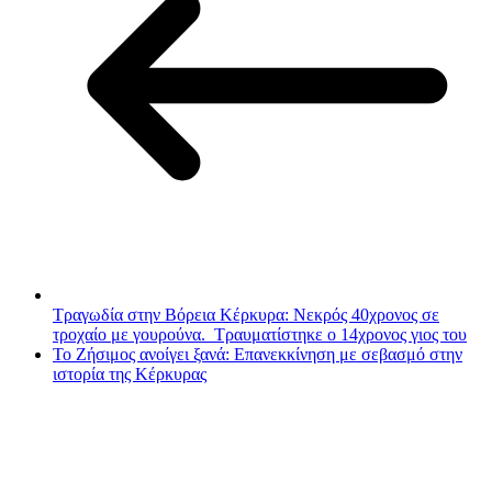
Τραγωδία στην Βόρεια Κέρκυρα: Νεκρός 40χρονος σε
τροχαίο με γουρούνα. Τραυματίστηκε ο 14χρονος γιος του
Το Ζήσιμος ανοίγει ξανά: Επανεκκίνηση με σεβασμό στην
ιστορία της Κέρκυρας