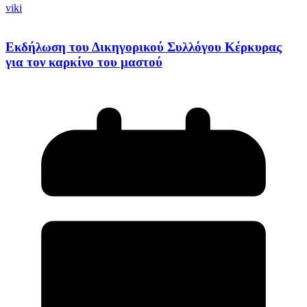
viki
Εκδήλωση του Δικηγορικού Συλλόγου Κέρκυρας
για τον καρκίνο του μαστού