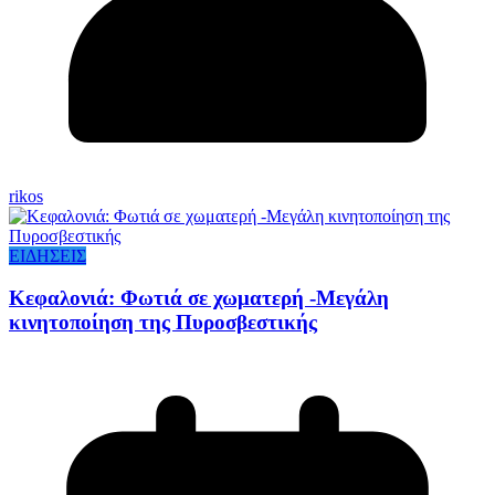
rikos
ΕΙΔΗΣΕΙΣ
Κεφαλονιά: Φωτιά σε χωματερή -Μεγάλη
κινητοποίηση της Πυροσβεστικής