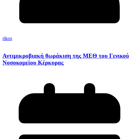
rikos
Αντιμικροβιακή θωράκιση της ΜΕΘ του Γενικού
Νοσοκομείου Κέρκυρας