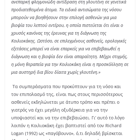
ανεπαρκή φλεγμονώδη αντίδραση στη γλουτένη σε γενετικά
προδιατεθειμένα άτομα. Τα ειδικά αντισώματα της νόσου
μπορούν να βοηθήσουν στην επιλογή ασθενών για μια
βιοψία του λεπτού εντέρου, η οποία πιστεύεται ότι είναι ο
χρυσός κανόνας της έρευνας για τη διάγνωση της
Κοιλιοκάκης. Ωστόσο, σε επιλεγμένους ασθενείς, ορολογικές
εξετάσεις μπορεί να είναι επαρκείς για να επιβεβαιωθεί η
διάγνωση και η βιοψία δεν είναι απαραίτητη. Μέχρι στιγμής,
η μόνη θεραπεία για την Κοιλιοκάκη είναι η προσκόλληση σε
μια αυστηρή δια βίου δίαιτα χωρίς γλουτένη.»
Τα συμπεράσματα που προκύπτουν για τη νόσο και
τον επιπολασμό της, είναι πως στους περισσότερους
ασθενείς εκδηλώνεται με άτυπο τρόπο και πρέπει ο
γιατρός να έχει μεγάλη οξυδέρκεια για να την
υποψιαστεί και να την επιβεβαιώσει. Γι’ αυτό το λόγο
λοιπόν η Κοιλιοκάκη έχει βαπτιστεί από τον Richard
Logan (1992) ως «παγόβουνο», ό,τι δηλαδή βρίσκεται