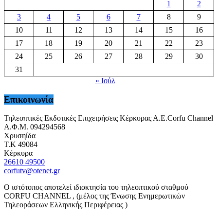
1
2
3
4
5
6
7
8
9
10
11
12
13
14
15
16
17
18
19
20
21
22
23
24
25
26
27
28
29
30
31
« Ιούλ
Επικοινωνία
Τηλεοπτικές Εκδοτικές Επιχειρήσεις Κέρκυρας Α.Ε.Corfu Channel
Α.Φ.Μ. 094294568
Χρυσηίδα
Τ.Κ 49084
Κέρκυρα
26610 49500
corfutv@otenet.gr
Ο ιστότοπος αποτελεί ιδιοκτησία του τηλεοπτικού σταθμού
CORFU CHANNEL , (μέλος της Ένωσης Ενημερωτικών
Τηλεοράσεων Ελληνικής Περιφέρειας )