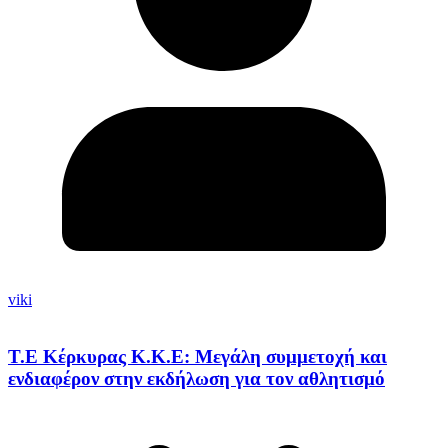
viki
Τ.Ε Κέρκυρας Κ.Κ.Ε: Μεγάλη συμμετοχή και
ενδιαφέρον στην εκδήλωση για τον αθλητισμό