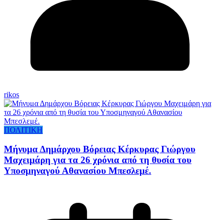
rikos
ΠΟΛΙΤΙΚΗ
Μήνυμα Δημάρχου Βόρειας Κέρκυρας Γιώργου
Μαχειμάρη για τα 26 χρόνια από τη θυσία του
Υποσμηναγού Αθανασίου Μπεσλεμέ.