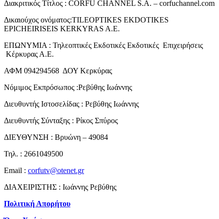
Διακριτικός Τίτλος : CORFU CHANNEL S.A. – corfuchannel.com
Δικαιούχος ονόματος:TILEOPTIKES EKDOTIKES
EPICHEIRISEIS KERKYRAS A.E.
ΕΠΩΝΥΜΙΑ : Τηλεοπτικές Εκδοτικές Εκδοτικές Επιχειρήσεις
Κέρκυρας Α.Ε.
ΑΦΜ 094294568 ΔΟΥ Κερκύρας
Νόμιμος Εκπρόσωπος :Ρεβύθης Ιωάννης
Διευθυντής Ιστοσελίδας : Ρεβύθης Ιωάννης
Διευθυντής Σύνταξης : Ρίκος Σπύρος
ΔΙΕΥΘΥΝΣΗ : Βρυώνη – 49084
Τηλ. : 2661049500
Email :
corfutv@otenet.gr
ΔΙΑΧΕΙΡΙΣΤΗΣ : Ιωάννης Ρεβύθης
Πολιτική Απορήτου