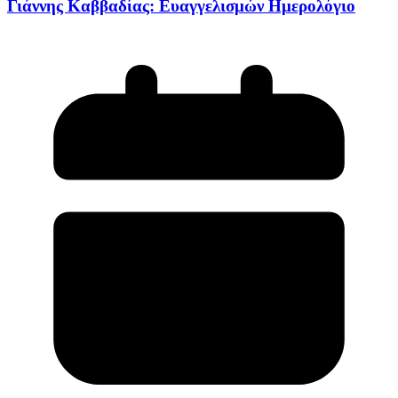
Γιάννης Καββαδίας: Ευαγγελισμών Ημερολόγιο