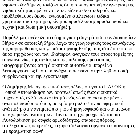
νησιωτικών δήμων, τονίζοντας ότι η συνταγματική αναγνώριση της
νησιωτικότητας πρέπει να μεταφράζεται σε σταθερούς και
προβλέψιμους πόρους, ενισχυμένη στελέχωση, ειδικά
χρηματοδοτικά κριτήρια, κίνητρα προσέλκυσης προσωπικού και
τεχνική και διοικητική υποστήριξη.
Παράλληλα, ανέδειξε το αίτημα για τη συγκρότηση των Διαποντίων
Νήσων σε αυτοτελή δήμο, λόγω της γεωγραφικής τους ασυνέχειας,
της παραμεθόριας και γεωστρατηγικής θέσης τους στο δυτικότερο
άκρο της χώρας και των ιδιαίτερων αναγκών τους στους τομείς της
συγκοινωνίας, της υγείας και της πολιτικής προστασίας,
υπογραμμίζοντας ότι η διοικητική αυτοτέλεια μπορεί να
λειτουργήσει ως θεσμικό ανάχωμα απέναντι στην πληθυσμιακή
συρρίκνωση και την εγκατάλειψη.
Ο Δημήτρης Μπιάγκης επισήμανε, τέλος, ότι για το ΠΑΣΟΚ η
Τοπική Αυτοδιοίκηση δεν αποτελεί απλώς έναν διοικητικό
μηχανισμό, αλλά βασικό θεσμό ενός νέου, αποκεντρωμένου
αναπτυξιακού προτύπου, με κρίσιμο ρόλο στην περιφερειακή
ανάπτυξη, στην αντιμετώπιση του δημογραφικού και στη μείωση
των χωρικών ανισοτήτων. Τόνισε ότι η χώρα χρειάζεται μια
Αυτοδιοίκηση με σαφείς αρμοδιότητες, επαρκείς πόρους,
στελεχωμένες υπηρεσίες, ισχυρά συλλογικά όργανα και κοινότητες
με πραγματική φωνή.