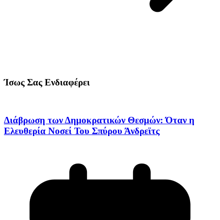
Ίσως Σας Ενδιαφέρει
Διάβρωση των Δημοκρατικών Θεσμών: Όταν η
Ελευθερία Νοσεί Του Σπύρου Άνδρεϊτς