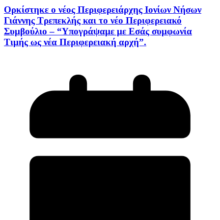
Ορκίστηκε ο νέος Περιφερειάρχης Ιονίων Νήσων
Γιάννης Τρεπεκλής και το νέο Περιφερειακό
Συμβούλιο – “Υπογράψαμε με Εσάς συμφωνία
Τιμής ως νέα Περιφερειακή αρχή”.