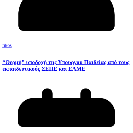
rikos
“Θερμή” υποδοχή της Υπουργού Παιδείας από τους
εκπαιδευτικούς ΣΕΠΕ και ΕΛΜΕ