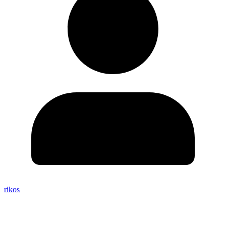
rikos