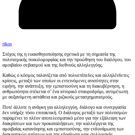
rikos
Στόχος της η ευαισθητοποίησης σχετικά με τη σημασία της
πολιτισμικής ποικιλομορφίας και την προώθηση του διαλόγου, του
αμοιβαίου σεβασμού και της διεθνούς αλληλεγγύης.
Καθώς ο κόσμος ταλανίζεται από πολυεπίπεδες και αλληλένδετες
κρίσεις, μεταξύ των οποίων οι εντεινόμενες ανισότητες στην
ειρήνη, την ανάπτυξη, την εμπιστοσύνη και τη διακυβέρνηση, η
ανθρωπότητα στέκεται σ’ ένα ιστορικό σταυροδρόμι, αντιμέτωπη
με αυξανόμενη αστάθεια και ριζικούς μετασχηματισμούς.
Ποτέ άλλοτε η ανάγκη για αλληλεγγύη, διάλογο και συνεργασία
δεν υπήρξε τόσο επιτακτική. Ο διάλογος μεταξύ των πολιτισμών
παραμένει το πλέον αποτελεσματικό μέσο για την εξάλειψη των
διακρίσεων και των προκαταλήψεων, την καλλιέργεια της
αμοιβαίας κατανόησης και εμπιστοσύνης, την ενδυνάμωση των
διακρατικών σχέσεων και την εδραίωση μιας συλλογικής