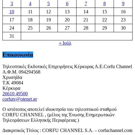
3
4
5
6
7
8
9
10
11
12
13
14
15
16
17
18
19
20
21
22
23
24
25
26
27
28
29
30
31
« Ιούλ
Επικοινωνία
Τηλεοπτικές Εκδοτικές Επιχειρήσεις Κέρκυρας Α.Ε.Corfu Channel
Α.Φ.Μ. 094294568
Χρυσηίδα
Τ.Κ 49084
Κέρκυρα
26610 49500
corfutv@otenet.gr
Ο ιστότοπος αποτελεί ιδιοκτησία του τηλεοπτικού σταθμού
CORFU CHANNEL , (μέλος της Ένωσης Ενημερωτικών
Τηλεοράσεων Ελληνικής Περιφέρειας )
Διακριτικός Τίτλος : CORFU CHANNEL S.A. – corfuchannel.com