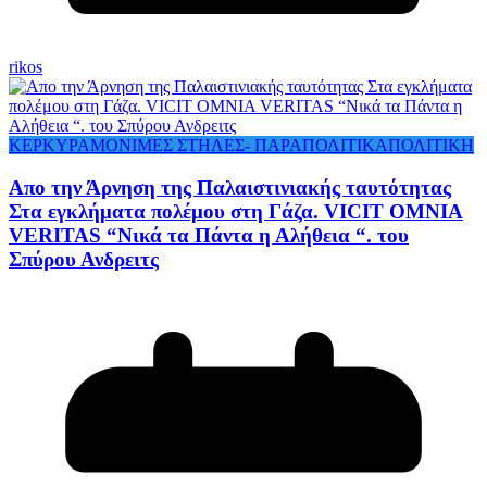
rikos
ΚΕΡΚΥΡΑ
ΜΟΝΙΜΕΣ ΣΤΗΛΕΣ- ΠΑΡΑΠΟΛΙΤΙΚΑ
ΠΟΛΙΤΙΚΗ
Απο την Άρνηση της Παλαιστινιακής ταυτότητας
Στα εγκλήματα πολέμου στη Γάζα. VICIT OMNIA
VERITAS “Νικά τα Πάντα η Αλήθεια “. του
Σπύρου Ανδρειτς