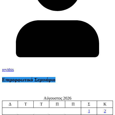
revithis
Επιμορφωτικό Σεμινάριο
Αύγουστος 2026
Δ
Τ
Τ
Π
Π
Σ
Κ
1
2