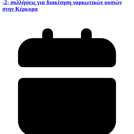
-2- συλλήψεις για διακίνηση ναρκωτικών ουσιών
στην Κέρκυρα