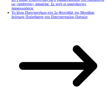
ως «απάτητης» παραλίας. Σε ισχύ οι υφιστάμενες
παραχωρήσεις
Το Ιόνιο Πανεπιστήμιο στο 2ο Φεστιβάλ της Μονάδας
Ισότιμης Πρόσβασης του Πανεπιστημίου Πατρών