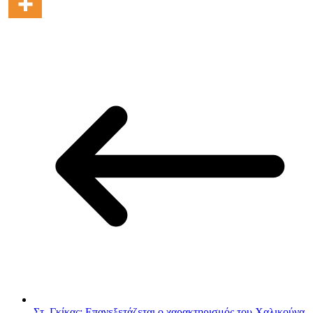
Στ. Γκίκας: Επανεξετάζεται ο χαρακτηρισμός του Χαλικούνα