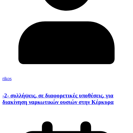
rikos
-2- συλλήψεις, σε διαφορετικές υποθέσεις, για
διακίνηση ναρκωτικών ουσιών στην Κέρκυρα