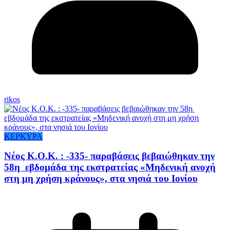
rikos
ΚΕΡΚΥΡΑ
Νέος Κ.Ο.Κ. : -335- παραβάσεις βεβαιώθηκαν την
58η εβδομάδα της εκστρατείας «Μηδενική ανοχή
στη μη χρήση κράνους», στα νησιά του Ιονίου