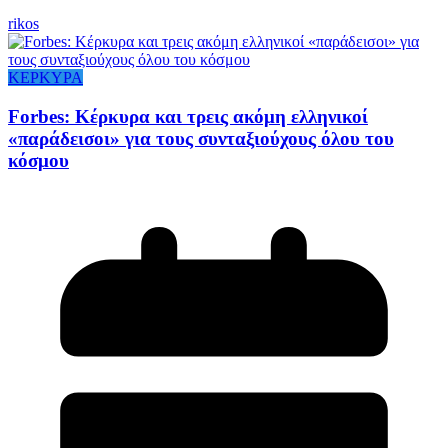
rikos
ΚΕΡΚΥΡΑ
Forbes: Κέρκυρα και τρεις ακόμη ελληνικοί
«παράδεισοι» για τους συνταξιούχους όλου του
κόσμου