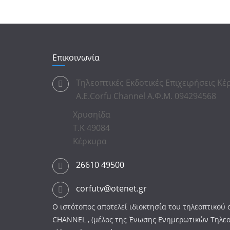
Επικοινωνία
Τηλεοπτικές Εκδοτικές Επιχειρήσεις Κ
Α.Ε.Corfu Channel Α.Φ.Μ. 094294568
Χρυσηίδα
Τ.Κ 49084
Κέρκυρα
26610 49500
corfutv@otenet.gr
Ο ιστότοπος αποτελεί ιδιοκτησία του τηλεοπτικο
CHANNEL , (μέλος της Ένωσης Ενημερωτικών Τηλε