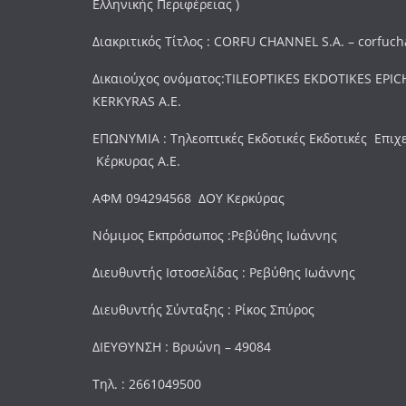
Ελληνικής Περιφέρειας )
Διακριτικός Τίτλος : CORFU CHANNEL S.A. – corfuc
Δικαιούχος ονόματος:TILEOPTIKES EKDOTIKES EPICH
KERKYRAS A.E.
ΕΠΩΝΥΜΙΑ : Τηλεοπτικές Εκδοτικές Εκδοτικές Επιχ
Κέρκυρας Α.Ε.
ΑΦΜ 094294568 ΔΟΥ Κερκύρας
Νόμιμος Εκπρόσωπος :Ρεβύθης Ιωάννης
Διευθυντής Ιστοσελίδας : Ρεβύθης Ιωάννης
Διευθυντής Σύνταξης : Ρίκος Σπύρος
ΔΙΕΥΘΥΝΣΗ : Βρυώνη – 49084
Τηλ. : 2661049500