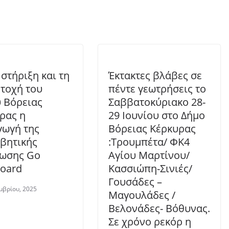
 στήριξη και τη
Έκτακτες βλάβες σε
τοχή του
πέντε γεωτρήσεις το
 Βόρειας
Σαββατοκύριακο 28-
ρας η
29 Ιουνίου στο Δήμο
γωγή της
Βόρειας Κέρκυρας
βητικής
:Τρουμπέτα/ ΦΚ4
ωσης Go
Αγίου Μαρτίνου/
oard
Κασσιώπη-Σινιές/
Γουσάδες –
μβρίου, 2025
Μαγουλάδες /
Βελονάδες- Βόθυνας.
Σε χρόνο ρεκόρ η