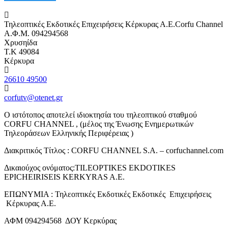
Τηλεοπτικές Εκδοτικές Επιχειρήσεις Κέρκυρας Α.Ε.Corfu Channel
Α.Φ.Μ. 094294568
Χρυσηίδα
Τ.Κ 49084
Κέρκυρα
26610 49500
corfutv@otenet.gr
Ο ιστότοπος αποτελεί ιδιοκτησία του τηλεοπτικού σταθμού
CORFU CHANNEL , (μέλος της Ένωσης Ενημερωτικών
Τηλεοράσεων Ελληνικής Περιφέρειας )
Διακριτικός Τίτλος : CORFU CHANNEL S.A. – corfuchannel.com
Δικαιούχος ονόματος:TILEOPTIKES EKDOTIKES
EPICHEIRISEIS KERKYRAS A.E.
ΕΠΩΝΥΜΙΑ : Τηλεοπτικές Εκδοτικές Εκδοτικές Επιχειρήσεις
Κέρκυρας Α.Ε.
ΑΦΜ 094294568 ΔΟΥ Κερκύρας