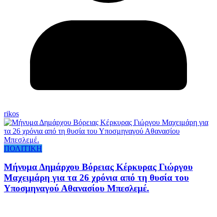
rikos
ΠΟΛΙΤΙΚΗ
Μήνυμα Δημάρχου Βόρειας Κέρκυρας Γιώργου
Μαχειμάρη για τα 26 χρόνια από τη θυσία του
Υποσμηναγού Αθανασίου Μπεσλεμέ.