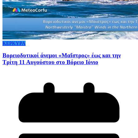
ΚΕΡΚΥΡΑ
Βορειοδυτικοί άνεμοι «Μαΐστρος» έως και την
Τρίτη 11 Αυγούστου στο Βόρειο Ιόνιο