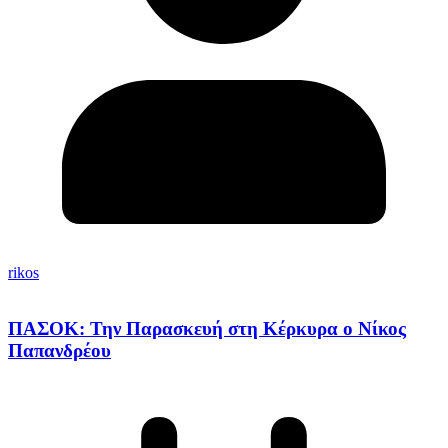
rikos
ΠΑΣΟΚ: Την Παρασκευή στη Κέρκυρα ο Νίκος
Παπανδρέου