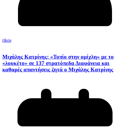
rikos
Μιχάλης Κατρίνης: «Τοπίο στην ομίχλη» με το
«λουκέτο» σε 137 στρατόπεδα Διαφάνεια και
καθαρές απαντήσεις ζητά ο Μιχάλης Κατρίνης