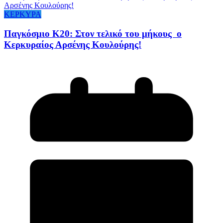
ΚΕΡΚΥΡΑ
Παγκόσμιο Κ20: Στον τελικό του μήκους ο
Κερκυραίος Αρσένης Κουλούρης!