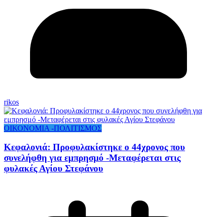
rikos
ΟΙΚΟΝΟΜΙΑ -ΠΟΛΙΤΙΣΜΟΣ
Κεφαλονιά: Προφυλακίστηκε ο 44χρονος που
συνελήφθη για εμπρησμό -Μεταφέρεται στις
φυλακές Αγίου Στεφάνου