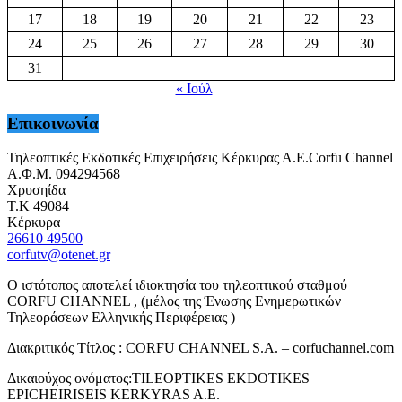
17
18
19
20
21
22
23
24
25
26
27
28
29
30
31
« Ιούλ
Επικοινωνία
Τηλεοπτικές Εκδοτικές Επιχειρήσεις Κέρκυρας Α.Ε.Corfu Channel
Α.Φ.Μ. 094294568
Χρυσηίδα
Τ.Κ 49084
Κέρκυρα
26610 49500
corfutv@otenet.gr
Ο ιστότοπος αποτελεί ιδιοκτησία του τηλεοπτικού σταθμού
CORFU CHANNEL , (μέλος της Ένωσης Ενημερωτικών
Τηλεοράσεων Ελληνικής Περιφέρειας )
Διακριτικός Τίτλος : CORFU CHANNEL S.A. – corfuchannel.com
Δικαιούχος ονόματος:TILEOPTIKES EKDOTIKES
EPICHEIRISEIS KERKYRAS A.E.