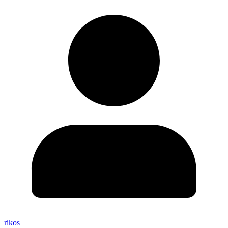
rikos