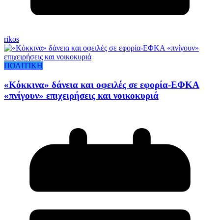
rikos
ΠΟΛΙΤΙΚΗ
«Κόκκινα» δάνεια και οφειλές σε εφορία-ΕΦΚΑ
«πνίγουν» επιχειρήσεις και νοικοκυριά