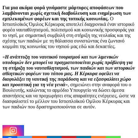
Για μια ακόμα φορά γινόμαστε μάρτυρες αποφάσεων που
λαμβάνονται χωρίς σχετική διαβούλευση και ενημέρωση των
εμπλεκομένων φορέων και της τοπικής κοινωνίας.
Ο
Ιστιοπλοϊκός Όμιλος Κέρκυρας αποτελεί διαχρονικά έναν ιστορικό
φορέα ναυταθλητισμού, πολιτισμού και κοινωνικής προσφοράς για
το νησί, με σημαντική συμβολή στη στήριξη της νεολαίας και της
σχέσης των παιδιών με τη θάλασσα συνιστώντας ένα ζωντανό
κομμάτι της κοινωνίας του νησιού μας εδώ και δεκαετίες.
«
Η ανάπτυξη του ναυτικού τουρισμού και των λιμενικών
υποδομών δεν μπορεί να πραγματοποιείται χωρίς πρόβλεψη για
τη στήριξη του ναυταθλητισμού, των παιδιών και των ιστορικών
αθλητικών φορέων του τόπου μας. Η Κέρκυρα οφείλει να
διαφυλάξει τη ναυτική της παράδοση και να εξασφαλίσει χώρο
και προοπτική για τη νέα γενιά
», σημειώνει στην αναφορά του ο
Βουλευτής, καλώντας το αρμόδιο Υπουργείο να δώσει άμεσα
απαντήσεις και να προχωρήσει στις απαραίτητες ενέργειες, ώστε να
διασφαλιστεί το μέλλον του Ιστιοπλοϊκού Ομίλου Κέρκυρας και
των παιδιών που δραστηριοποιούνται σε αυτόν.