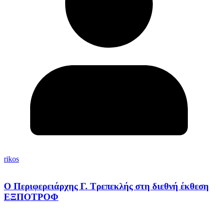
rikos
Ο Περιφερειάρχης Γ. Τρεπεκλής στη διεθνή έκθεση
ΕΞΠΟΤΡΟΦ