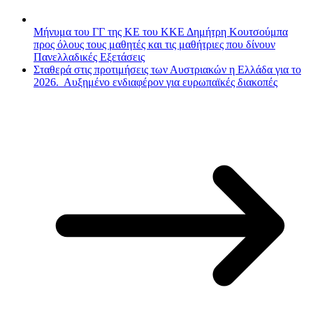
Μήνυμα του ΓΓ της ΚΕ του ΚΚΕ Δημήτρη Κουτσούμπα
προς όλους τους μαθητές και τις μαθήτριες που δίνουν
Πανελλαδικές Εξετάσεις
Σταθερά στις προτιμήσεις των Αυστριακών η Ελλάδα για το
2026. Αυξημένο ενδιαφέρον για ευρωπαϊκές διακοπές