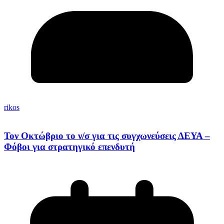
rikos
Τον Οκτώβριο το ν/σ για τις συγχωνεύσεις ΔΕΥΑ –
Φόβοι για στρατηγικό επενδυτή