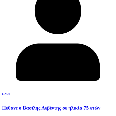
rikos
Πέθανε ο Βασίλης Λεβέντης σε ηλικία 75 ετών