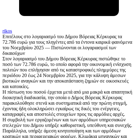
rikos
Επιτέλους στο λογαριασμό του Δήμου Βόρειας Κέρκυρας τα
72.786 ευρώ για τους πληγέντες από τα έντονα καιρικά φαινόμενα
του Νοεμβρίου 2025 — Πιστώνονται οι λογαριασμοί των
δικαιούχων
Στον λογαριασμό του Δήμου Βόρειας Κέρκυρας πιστώθηκε το
ποσό των 72.786 ευρώ, το οποίο αφορά την οικονομική ενίσχυση
πολιτών που επλήγησαν από τις καταστροφικές πλημμύρες της
περιόδου 20 έως 24 Νοεμβρίου 2025, για την κάλυψη άμεσων
βιοτικών αναγκών και την αποκατάσταση ζημιών σε οικοσκευές
και κατοικίες.
Η πίστωση του ποσού έρχεται μετά από μια μακρά και απαιτητική
διοικητική διαδικασία, την οποία ο Δήμος Βόρειας Κέρκυρας
παρακολούθησε στενά και συστηματικά από την πρώτη στιγμή,
έχοντας ήδη ολοκληρώσει εγκαίρως τις δικές του ενέργειες,
καταγραφές και αποστολές στοιχείων προς τις αρμόδιες αρχές.
Η συμβολή των εργαζομένων και των αρμόδιων υπηρεσιακών
στελεχών του Δήμου υπήρξε καθοριστική, υπεύθυνη και συνεχής.
Παράλληλα, υπήρξε άμεση κινητοποίηση και των αρμόδιων
κρατικών και περιφερειακών φορέων. Κλιμάκια μηχανικών και