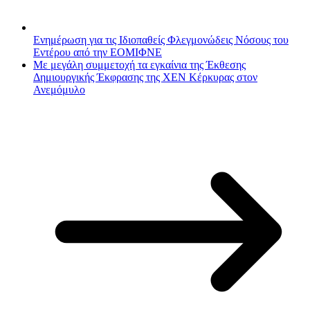
Ενημέρωση για τις Ιδιοπαθείς Φλεγμονώδεις Νόσους του
Εντέρου από την ΕΟΜΙΦΝΕ
Με μεγάλη συμμετοχή τα εγκαίνια της Έκθεσης
Δημιουργικής Έκφρασης της ΧΕΝ Κέρκυρας στον
Ανεμόμυλο