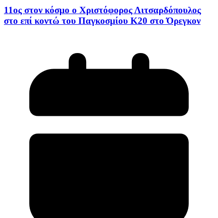
11ος στον κόσμο ο Χριστόφορος Λιτσαρδόπουλος
στο επί κοντώ του Παγκοσμίου Κ20 στο Όρεγκον