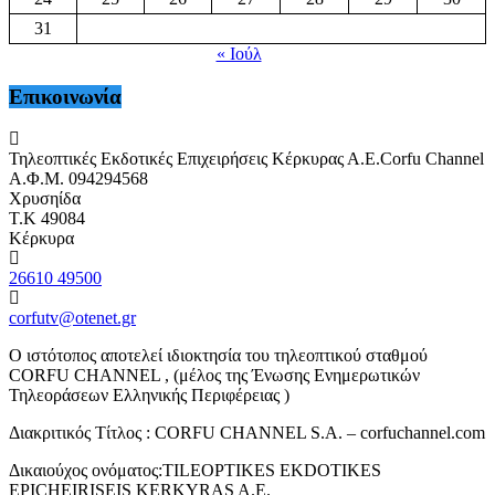
31
« Ιούλ
Επικοινωνία
Τηλεοπτικές Εκδοτικές Επιχειρήσεις Κέρκυρας Α.Ε.Corfu Channel
Α.Φ.Μ. 094294568
Χρυσηίδα
Τ.Κ 49084
Κέρκυρα
26610 49500
corfutv@otenet.gr
Ο ιστότοπος αποτελεί ιδιοκτησία του τηλεοπτικού σταθμού
CORFU CHANNEL , (μέλος της Ένωσης Ενημερωτικών
Τηλεοράσεων Ελληνικής Περιφέρειας )
Διακριτικός Τίτλος : CORFU CHANNEL S.A. – corfuchannel.com
Δικαιούχος ονόματος:TILEOPTIKES EKDOTIKES
EPICHEIRISEIS KERKYRAS A.E.