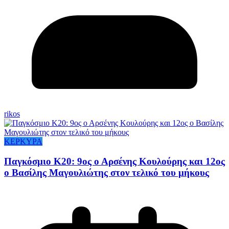
rikos
ΚΕΡΚΥΡΑ
Παγκόσμιο Κ20: 9ος ο Αρσένης Κουλούρης και 12ος
ο Βασίλης Μαγουλιώτης στον τελικό του μήκους