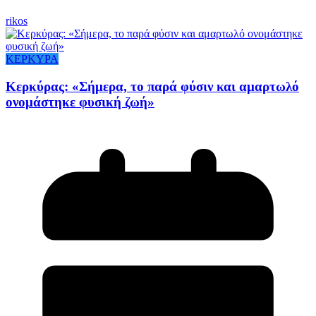
rikos
ΚΕΡΚΥΡΑ
Κερκύρας: «Σήμερα, το παρά φύσιν και αμαρτωλό
ονομάστηκε φυσική ζωή»