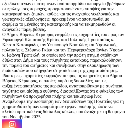
εξειδικευμένων επιστημόνων από τα αρμόδια υπουργεία βρέθηκαν
στις πληγείσες περιοχές, πραγματοποιώντας αυτοψίες για την
καταγραφή των ζημιών, καθώς και τις αναγκαίες γεωλογικές και
γεωτεχνικές αξιολογήσεις, προκειμένου να αποτυπωθεί με
ακρίβεια το μέγεθος της καταστροφής και να τεκμηριωθούν οι
αναγκαίες παρεμβάσεις.
Ο Δήμος Βόρειας Κέρκυρας εκφράζει τις ευχαριστίες του προς τον
Υφυπουργό Κλιματικής Κρίσης και Πολιτικής Προστασίας κ.
Κώστα Κατσαφάδο, τον Υφυπουργό Ναυτιλίας και Νησιωτικής
πολιτικής κ. Στέφανο Γκίκα και τον Περιφερειάρχη Ιονίων Νήσων
κ. Ιωάννη Τρεπεκλή, οι οποίοι από την πρώτη στιγμή στάθηκαν
δίπλα στον Δήμο και τους πληγέντες κατοίκους, παρακολούθησαν
την πορεία του αιτήματος και συνέβαλαν στην ολοκλήρωση των
διαδικασιών που οδήγησαν στην πίστωση της χρηματοδότησης.
Ιδιαίτερες ευχαριστίες εκφράζονται προς τις υπηρεσίες του Δήμου
Βόρειας Κέρκυρας, οι οποίες, παρά τις δυσκολίες, και τις
αυξημένες απαιτήσεις της περιόδου, ανταποκρίθηκαν με συνέπεια,
ταχύτητα και αίσθημα ευθύνης, διασφαλίζοντας ότι ο φάκελος των
πληγέντων θα προχωρήσει πλήρης και τεκμηριωμένος.
Αναμένουμε την υλοποίηση των δεσμεύσεων της Πολιτείας για τη
χρηματοδότηση των απαραίτητων έργων υποδομής, ώστε να
κλείσει οριστικά ένας δύσκολος κύκλος που άνοιξε με τη θεομηνία
του Νοεμβρίου 2025.