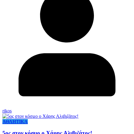
rikos
ΑΘΛΗΤΙΚΑ
5ος στον κόσμο ο Χάρης Αλιβιζάτος!