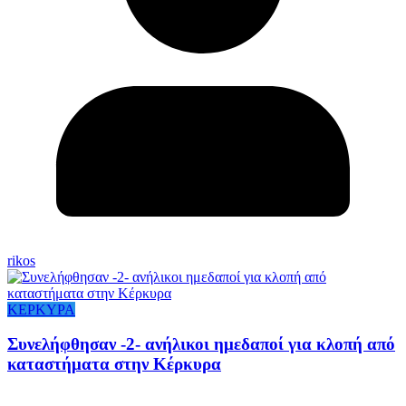
rikos
ΚΕΡΚΥΡΑ
Συνελήφθησαν -2- ανήλικοι ημεδαποί για κλοπή από
καταστήματα στην Κέρκυρα