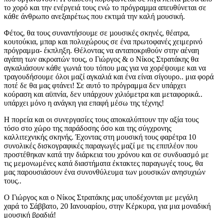
το χορό και την ενέργειά τους ενώ το πρόγραµµα απευθύνεται σε
κάθε άνθρωπο ανεξαιρέτως που εκτιµά την καλή µουσική.
Φέτος, θα τους συναντήσουµε σε µουσικές σκηνές, θέατρα,
κουτούκια, μπαρ και πολυχώρους σε ένα πρωτοφανές χειμερινό
πρόγραμμα- έκπληξη. Θέλοντας να ανταποκριθούν στην αέναη
αγάπη των ακροατών τους, ο Γιώργος & ο Νίκος Στρατάκης θα
αγκαλιάσουν κάθε γωνιά του τόπου μας για να χορέψουμε και να
τραγουδήσουμε όλοι μαζί αγκαλιά και ένα είναι σίγουρο.. μια φορά
ποτέ δε θα μας φτάνει! Σε αυτό το πρόγραμμα δεν υπάρχει
κούραση και αϋπνία, δεν υπάρχουν χιλιόμετρα και μεταφορικά..
υπάρχει μόνο η ανάγκη για επαφή μέσω της τέχνης!
Η πορεία και οι συνεργασίες τους αποκαλύπτουν την αξία τους
τόσο στο χώρο της παράδοσης όσο και της σύγχρονης
καλλιτεχνικής σκηνής. Έχοντας στη μουσική τους φαρέτρα 10
συνολικές δισκογραφικές παραγωγές μαζί με τις επιπλέον που
προστέθηκαν κατά την διάρκεια του χρόνου και σε συνδυασμό με
τις μεμονωμένες κατά διαστήματα έκτακτες παραγωγές τους, θα
μας παρουσιάσουν ένα συνονθύλευμα των μουσικών ανησυχιών
τους..
Ο Γιώργος και ο Νίκος Στρατάκης μας υποδέχονται με μεγάλη
χαρά το Σάββατο, 20 Ιανουαρίου, στην Κέρκυρα, για μια μοναδική
μουσική βραδιά!