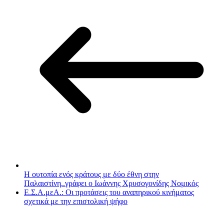
Η ουτοπία ενός κράτους με δύο έθνη στην
Παλαιστίνη..γράφει ο Ιωάννης Χρυσογονίδης Νομικός
Ε.Σ.Α.μεΑ.: Οι προτάσεις του αναπηρικού κινήματος
σχετικά με την επιστολική ψήφο