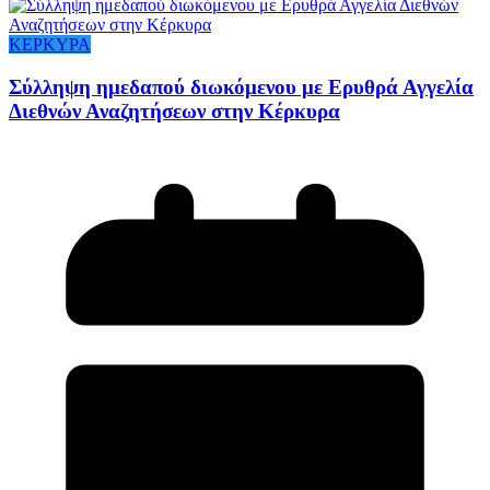
ΚΕΡΚΥΡΑ
Σύλληψη ημεδαπού διωκόμενου με Ερυθρά Αγγελία
Διεθνών Αναζητήσεων στην Κέρκυρα