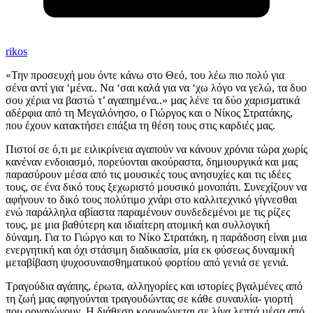
rikos
«Την προσευχή μου όντε κάνω στο Θεό, του λέω πιο πολύ για
σένα αντί για ‘μένα.. Να ‘σαι καλά για να ‘χω λόγο να γελώ, τα δυο
σου χέρια να βαστώ τ’ αγαπημένα..» µας λένε τα δύο χαρισµατικά
αδέρφια από τη Μεγαλόνησο, ο Γιώργος και ο Νίκος Στρατάκης,
που έχουν κατακτήσει επάξια τη θέση τους στις καρδιές µας.
Πιστοί σε ό,τι με ειλικρίνεια αγαπούν να κάνουν χρόνια τώρα χωρίς
κανέναν ενδοιασμό, πορεύονται ακούραστα, δημιουργικά και μας
παρασύρουν μέσα από τις μουσικές τους ανησυχίες και τις ιδέες
τους, σε ένα δικό τους ξεχωριστό μουσικό μονοπάτι. Συνεχίζουν να
αφήνουν το δικό τους πολύτιμο χνάρι στο καλλιτεχνικό γίγνεσθαι
ενώ παράλληλα αβίαστα παραμένουν συνδεδεμένοι με τις ρίζες
τους, με μια βαθύτερη και ιδιαίτερη ατομική και συλλογική
δύναμη. Για το Γιώργο και το Νίκο Στρατάκη, η παράδοση είναι μια
ενεργητική και όχι στάσιμη διαδικασία, μία εκ φύσεως δυναμική
μεταβίβαση ψυχοσυναισθηματικού φορτίου από γενιά σε γενιά.
Τραγούδια αγάπης, έρωτα, αλληγορίες και ιστορίες βγαλµένες από
τη ζωή µας αφηγούνται τραγουδώντας σε κάθε συναυλία- γιορτή
που οργανώνουν. Η διάθεση κορυφώνεται σε λίγα λεπτά µέσα από