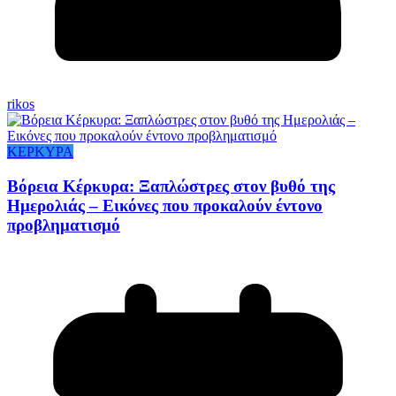
rikos
ΚΕΡΚΥΡΑ
Βόρεια Κέρκυρα: Ξαπλώστρες στον βυθό της
Ημερολιάς – Εικόνες που προκαλούν έντονο
προβληματισμό