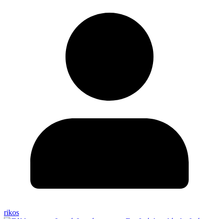
rikos