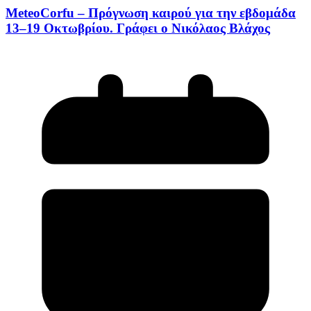
MeteoCorfu – Πρόγνωση καιρού για την εβδομάδα
13–19 Οκτωβρίου. Γράφει ο Νικόλαος Βλάχος