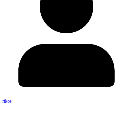
rikos