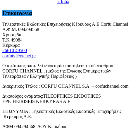
« Ιούλ
Επικοινωνία
Τηλεοπτικές Εκδοτικές Επιχειρήσεις Κέρκυρας Α.Ε.Corfu Channel
Α.Φ.Μ. 094294568
Χρυσηίδα
Τ.Κ 49084
Κέρκυρα
26610 49500
corfutv@otenet.gr
Ο ιστότοπος αποτελεί ιδιοκτησία του τηλεοπτικού σταθμού
CORFU CHANNEL , (μέλος της Ένωσης Ενημερωτικών
Τηλεοράσεων Ελληνικής Περιφέρειας )
Διακριτικός Τίτλος : CORFU CHANNEL S.A. – corfuchannel.com
Δικαιούχος ονόματος:TILEOPTIKES EKDOTIKES
EPICHEIRISEIS KERKYRAS A.E.
ΕΠΩΝΥΜΙΑ : Τηλεοπτικές Εκδοτικές Εκδοτικές Επιχειρήσεις
Κέρκυρας Α.Ε.
ΑΦΜ 094294568 ΔΟΥ Κερκύρας