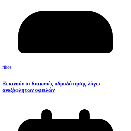
rikos
Ξεκινούν οι διακοπές υδροδότησης λόγω
ανεξόφλητων οφειλών