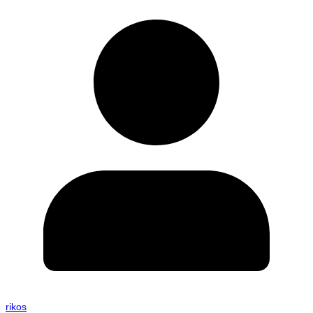
rikos