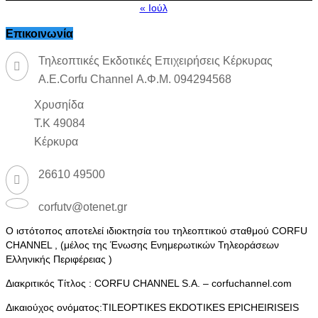
« Ιούλ
Επικοινωνία
Τηλεοπτικές Εκδοτικές Επιχειρήσεις Κέρκυρας
Α.Ε.Corfu Channel Α.Φ.Μ. 094294568
Χρυσηίδα
Τ.Κ 49084
Κέρκυρα
26610 49500
corfutv@otenet.gr
Ο ιστότοπος αποτελεί ιδιοκτησία του τηλεοπτικού σταθμού CORFU
CHANNEL , (μέλος της Ένωσης Ενημερωτικών Τηλεοράσεων
Ελληνικής Περιφέρειας )
Διακριτικός Τίτλος : CORFU CHANNEL S.A. – corfuchannel.com
Δικαιούχος ονόματος:TILEOPTIKES EKDOTIKES EPICHEIRISEIS