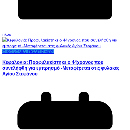
rikos
ΟΙΚΟΝΟΜΙΑ -ΠΟΛΙΤΙΣΜΟΣ
Κεφαλονιά: Προφυλακίστηκε ο 44χρονος που
συνελήφθη για εμπρησμό -Μεταφέρεται στις φυλακές
Αγίου Στεφάνου