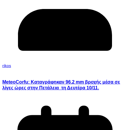
rikos
MeteoCorfu: Καταγράφηκαν 96.2 mm βροχής μέσα σε
λίγες ώρες στην Πετάλεια τη Δευτέρα 10/11.