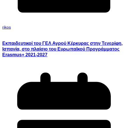
rikos
Εκπαιδευτικοί του ΓΕΛ Αγρού Κέρκυρας στην Τενερίφη,
Ισπανία, στο πλαίσιο του Ευρωπαϊκού Προγράμματος
Erasmus+ 2021-2027