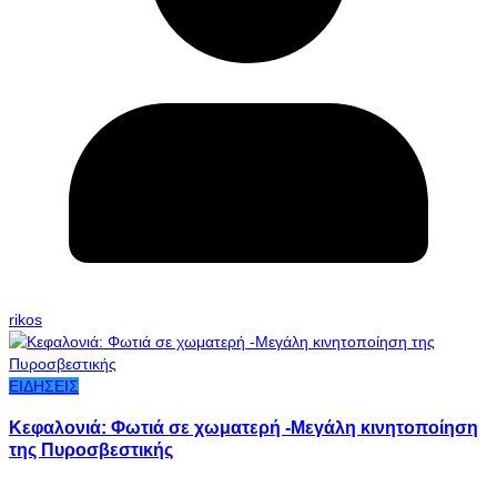
rikos
ΕΙΔΗΣΕΙΣ
Κεφαλονιά: Φωτιά σε χωματερή -Μεγάλη κινητοποίηση
της Πυροσβεστικής