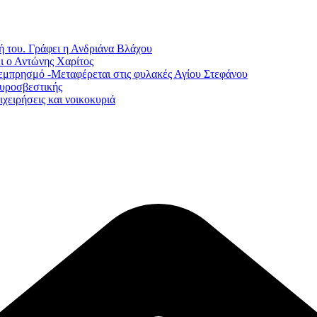
ή του. Γράφει η Ανδριάνα Βλάχου
ι ο Αντώνης Χαρίτος
εμπρησμό -Μεταφέρεται στις φυλακές Αγίου Στεφάνου
Πυροσβεστικής
χειρήσεις και νοικοκυριά