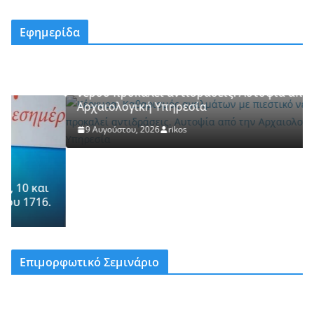
Εφημερίδα
ΚΕΡΚΥΡΑ
Κέρκυρα: Καθαρισμός αγαλμάτων με πιεστικό
νερού προκαλεί αντιδράσεις. Αυτοψία από την
Αρχαιολογική Υπηρεσία
9 Αυγούστου, 2026
rikos
.
Επιμορφωτικό Σεμινάριο