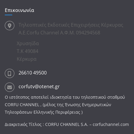
Επικοινωνία
Τηλεοπτικές Εκδοτικές Επιχειρήσεις Κέρκυρας
Α.Ε.Corfu Channel Α.Φ.Μ. 094294568
Χρυσηίδα
Τ.Κ 49084
Κέρκυρα
26610 49500
corfutv@otenet.gr
Ο ιστότοπος αποτελεί ιδιοκτησία του τηλεοπτικού σταθμού
CORFU CHANNEL , (μέλος της Ένωσης Ενημερωτικών
Τηλεοράσεων Ελληνικής Περιφέρειας )
Διακριτικός Τίτλος : CORFU CHANNEL S.A. – corfuchannel.com