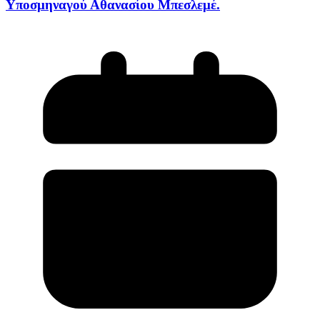
Υποσμηναγού Αθανασίου Μπεσλεμέ.