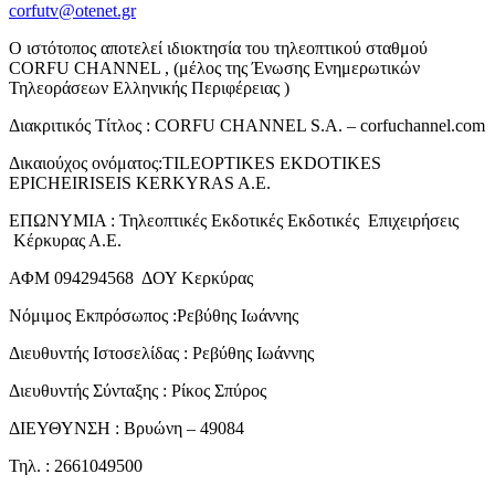
corfutv@otenet.gr
Ο ιστότοπος αποτελεί ιδιοκτησία του τηλεοπτικού σταθμού
CORFU CHANNEL , (μέλος της Ένωσης Ενημερωτικών
Τηλεοράσεων Ελληνικής Περιφέρειας )
Διακριτικός Τίτλος : CORFU CHANNEL S.A. – corfuchannel.com
Δικαιούχος ονόματος:TILEOPTIKES EKDOTIKES
EPICHEIRISEIS KERKYRAS A.E.
ΕΠΩΝΥΜΙΑ : Τηλεοπτικές Εκδοτικές Εκδοτικές Επιχειρήσεις
Κέρκυρας Α.Ε.
ΑΦΜ 094294568 ΔΟΥ Κερκύρας
Νόμιμος Εκπρόσωπος :Ρεβύθης Ιωάννης
Διευθυντής Ιστοσελίδας : Ρεβύθης Ιωάννης
Διευθυντής Σύνταξης : Ρίκος Σπύρος
ΔΙΕΥΘΥΝΣΗ : Βρυώνη – 49084
Τηλ. : 2661049500