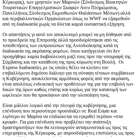
Κέρκυρας), των χρηστών των Μαρινών (Σύνδεσμος Ιδιοκτητών
Τουριστικών Επαγγελματικών Σκαφών Ανευ Πληρώματος,
Πανελλήνιος Σύνδεσμος Εκμισθωτών Θαλάσσιων Μέσων) αλλά
και περιβαλλοντικών Οργανώσεων όπως το WWF να εξαιρεθούν
από τη διαδικασία χωρίς να δίνεται καμιά ουσιαστική εξήγηση.
Οι απαντήσεις γι αυτό τον αποκλεισμό μπορεί να μη δόθηκαν από
το προεδρείο της Επιτροπής αλλά προσδιορίστηκαν από τις
τοποθετήσεις των εκπροσώπων της Αυτοδιοίκησης κατά τη
διαδικασία της ακρόασης φορέων, όπου κατήγγειλαν ότι δεν
προηγήθηκε καμία διαβούλευση μαζί τους πριν την υπογραφή της
Σύμβασης και την κατάθεση της προς κύρωση στη Βουλή. Οι
Express διαδικασίες με τις οποίες θέλει να κλείσει τον
επιβαλλόμενο δημόσιο διάλογο για τη σύναψη τέτοιων συμβάσεων
η Κυβέρνηση, αποκλείοντας αρμόδιους φορείς από την ακρόαση,
είναι απολύτως ενδεικτική των προθέσεων της για την επιβολή των
δικών της όρων καθώς επίσης και κυρίως για την κατανομή των
ωφελειών που θα προκύψουν από την υλοποίηση τους.
Είναι μάλλον λογικό από την πλευρά της κυβέρνησης, μια
επένδυση που περισσότερο προσιδιάζει σε Real Estate και
λιγότερο σε Μαρίνα να επιδιώκεται να εγκριθεί περίπου «στα
κρυφά». Για μια επένδυση που προβλέπει την ανάπτυξη
δραστηριοτήτων που θα λειτουργούν ανταγωνιστικά ως προς τις
επιχειρήσεις της Κέρκυρας, με απροσδιόριστες επιπτώσεις ως προς