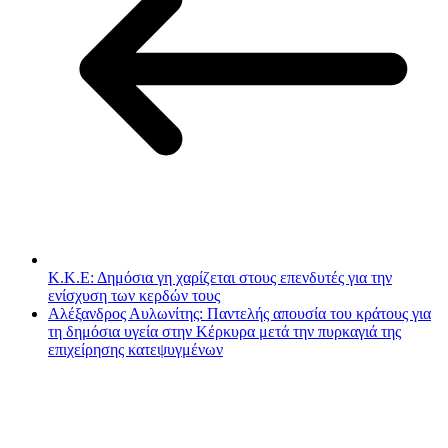
Κ.Κ.Ε: Δημόσια γη χαρίζεται στους επενδυτές για την
ενίσχυση των κερδών τους
Αλέξανδρος Αυλωνίτης: Παντελής απουσία του κράτους για
τη δημόσια υγεία στην Κέρκυρα μετά την πυρκαγιά της
επιχείρησης κατεψυγμένων