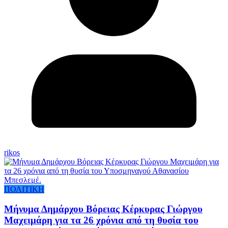
rikos
ΠΟΛΙΤΙΚΗ
Μήνυμα Δημάρχου Βόρειας Κέρκυρας Γιώργου
Μαχειμάρη για τα 26 χρόνια από τη θυσία του