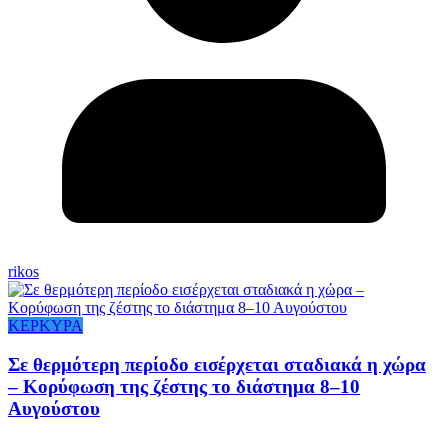
rikos
ΚΕΡΚΥΡΑ
Σε θερμότερη περίοδο εισέρχεται σταδιακά η χώρα
– Κορύφωση της ζέστης το διάστημα 8–10
Αυγούστου