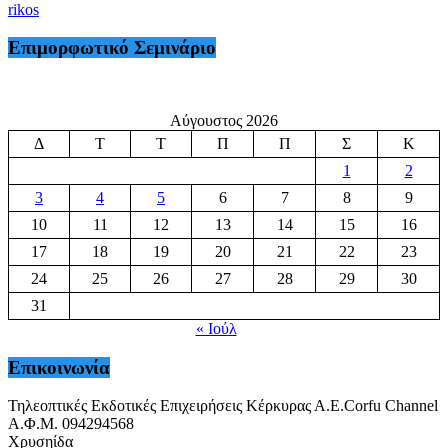
rikos
Επιμορφωτικό Σεμινάριο
Αύγουστος 2026
Δ
Τ
Τ
Π
Π
Σ
Κ
1
2
3
4
5
6
7
8
9
10
11
12
13
14
15
16
17
18
19
20
21
22
23
24
25
26
27
28
29
30
31
« Ιούλ
Επικοινωνία
Τηλεοπτικές Εκδοτικές Επιχειρήσεις Κέρκυρας Α.Ε.Corfu Channel
Α.Φ.Μ. 094294568
Χρυσηίδα