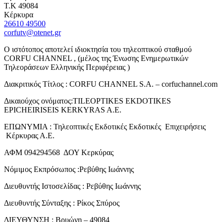
Τ.Κ 49084
Κέρκυρα
26610 49500
corfutv@otenet.gr
Ο ιστότοπος αποτελεί ιδιοκτησία του τηλεοπτικού σταθμού
CORFU CHANNEL , (μέλος της Ένωσης Ενημερωτικών
Τηλεοράσεων Ελληνικής Περιφέρειας )
Διακριτικός Τίτλος : CORFU CHANNEL S.A. – corfuchannel.com
Δικαιούχος ονόματος:TILEOPTIKES EKDOTIKES
EPICHEIRISEIS KERKYRAS A.E.
ΕΠΩΝΥΜΙΑ : Τηλεοπτικές Εκδοτικές Εκδοτικές Επιχειρήσεις
Κέρκυρας Α.Ε.
ΑΦΜ 094294568 ΔΟΥ Κερκύρας
Νόμιμος Εκπρόσωπος :Ρεβύθης Ιωάννης
Διευθυντής Ιστοσελίδας : Ρεβύθης Ιωάννης
Διευθυντής Σύνταξης : Ρίκος Σπύρος
ΔΙΕΥΘΥΝΣΗ : Βρυώνη – 49084