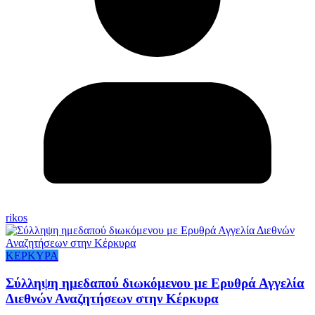
rikos
ΚΕΡΚΥΡΑ
Σύλληψη ημεδαπού διωκόμενου με Ερυθρά Αγγελία
Διεθνών Αναζητήσεων στην Κέρκυρα