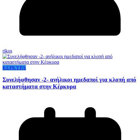
rikos
ΚΕΡΚΥΡΑ
Συνελήφθησαν -2- ανήλικοι ημεδαποί για κλοπή από
καταστήματα στην Κέρκυρα