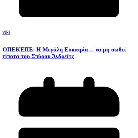
viki
ΟΠΕΚΕΠΕ: Η Μεγάλη Ευκαιρία… να μη σωθεί
τίποτα του Σπύρου Άνδρεϊτς