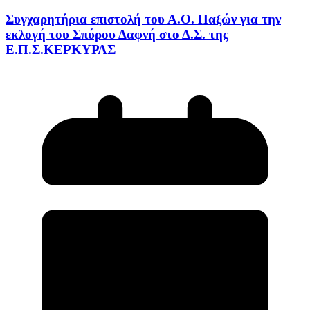
Συγχαρητήρια επιστολή του Α.Ο. Παξών για την
εκλογή του Σπύρου Δαφνή στο Δ.Σ. της
Ε.Π.Σ.ΚΕΡΚΥΡΑΣ