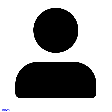
rikos