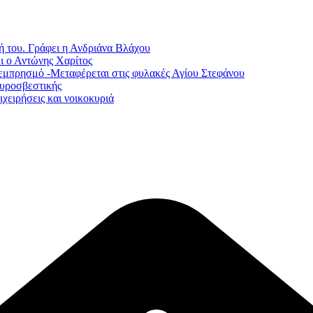
ή του. Γράφει η Ανδριάνα Βλάχου
ι ο Αντώνης Χαρίτος
εμπρησμό -Μεταφέρεται στις φυλακές Αγίου Στεφάνου
Πυροσβεστικής
χειρήσεις και νοικοκυριά