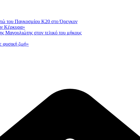
οντώ του Παγκοσμίου Κ20 στο Όρεγκον
ην Κέρκυρα»
ης Μαγουλιώτης στον τελικό του μήκους
ε φυσική ζωή»