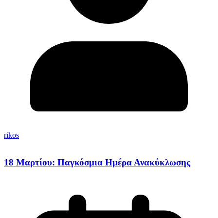
rikos
18 Μαρτίου: Παγκόσμια Ημέρα Ανακύκλωσης