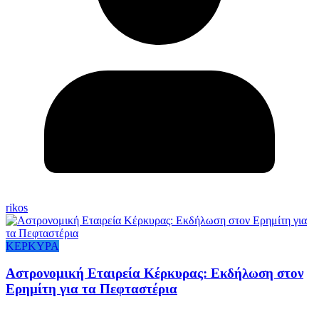
rikos
ΚΕΡΚΥΡΑ
Αστρονομική Εταιρεία Κέρκυρας: Εκδήλωση στον
Ερημίτη για τα Πεφταστέρια