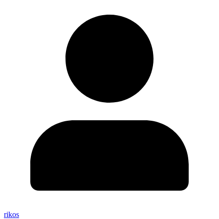
rikos