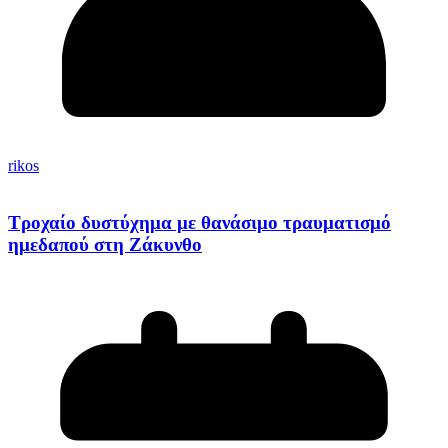
rikos
Τροχαίο δυστύχημα με θανάσιμο τραυματισμό
ημεδαπού στη Ζάκυνθο