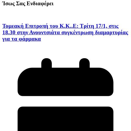
Ίσως Σας Ενδιαφέρει
Τομεακή Επιτροπή του Κ.Κ..Ε: Τρίτη 17/1, στις
18.30 στην Ανουντσιάτα συγκέντρωση διαμαρτυρίας
για τα φάρμακα