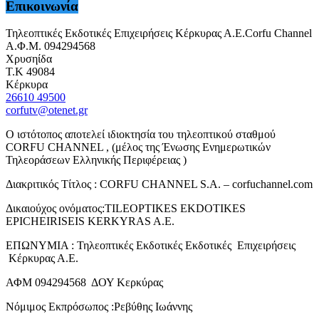
Επικοινωνία
Τηλεοπτικές Εκδοτικές Επιχειρήσεις Κέρκυρας Α.Ε.Corfu Channel
Α.Φ.Μ. 094294568
Χρυσηίδα
Τ.Κ 49084
Κέρκυρα
26610 49500
corfutv@otenet.gr
Ο ιστότοπος αποτελεί ιδιοκτησία του τηλεοπτικού σταθμού
CORFU CHANNEL , (μέλος της Ένωσης Ενημερωτικών
Τηλεοράσεων Ελληνικής Περιφέρειας )
Διακριτικός Τίτλος : CORFU CHANNEL S.A. – corfuchannel.com
Δικαιούχος ονόματος:TILEOPTIKES EKDOTIKES
EPICHEIRISEIS KERKYRAS A.E.
ΕΠΩΝΥΜΙΑ : Τηλεοπτικές Εκδοτικές Εκδοτικές Επιχειρήσεις
Κέρκυρας Α.Ε.
ΑΦΜ 094294568 ΔΟΥ Κερκύρας
Νόμιμος Εκπρόσωπος :Ρεβύθης Ιωάννης